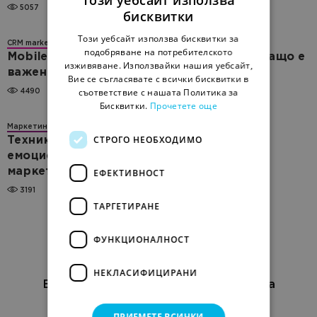
Този уебсайт използва
5057
бисквитки
Този уебсайт използва бисквитки за
CRM marketing
подобряване на потребителското
Mobile-first дизайн в имейл кампаниите: защо е
изживяване. Използвайки нашия уебсайт,
важен и как да го приложим ефективно
Вие се съгласявате с всички бисквитки в
съответствие с нашата Политика за
4490
Бисквитки.
Прочетете още
Маркетинг
CRM marketing
СТРОГО НЕОБХОДИМО
Техники за измерване и анализ на
емоционалната ангажираност в имейл
маркетинга
ЕФЕКТИВНОСТ
3191
ТАРГЕТИРАНЕ
ФУНКЦИОНАЛНОСТ
НЕКЛАСИФИЦИРАНИ
Блог за онлайн маркетинг за бизнеса
ПРИЕМЕТЕ ВСИЧКИ