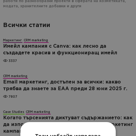
работи по разнообразни проекти в сферата на козметиката,
модата, хранителните добавки и други
Всички статии
Маркетинг
CRM marketing
Имейл кампания с Canva: как лесно да
създадете красив и функциониращ имейл
3337
CRM marketing
Email маркетинг, достъпен за всички: какво
трябва да знаете за EAA преди 28 юни 2025 г.
7807
Case Studies
CRM marketing
Когато търсенията диктуват съдържанието: как
да използвате Google Trends в имейл маркетинг
кампаниите си