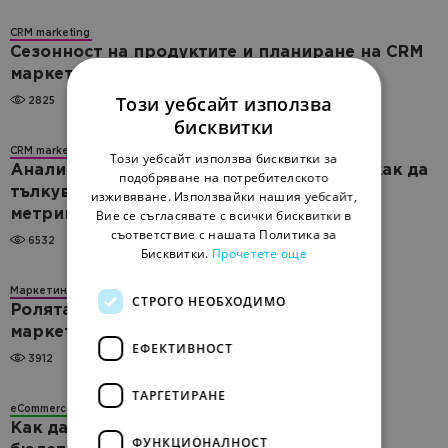
CRM marketing
Сезонност на продуктите и планиране на CRM
маркетинга през годината
Този уебсайт използва
2825
бисквитки
CRM marketing
Този уебсайт използва бисквитки за
Анализ на данните от имейл маркетинг: как да
подобряване на потребителското
тълкуваме и действаме въз основа на
изживяване. Използвайки нашия уебсайт,
метриките
Вие се съгласявате с всички бисквитки в
съответствие с нашата Политика за
6532
Бисквитки.
Прочетете още
Маркетинг
CRM marketing
AI Маркетинг
СТРОГО НЕОБХОДИМО
Ролята на изкуствения интелект в имейл
маркетинга
ЕФЕКТИВНОСТ
3912
ТАРГЕТИРАНЕ
eCommerce
CRM marketing
Как да оптимизираме имейл маркетинг
ФУНКЦИОНАЛНОСТ