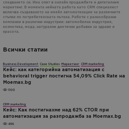
следването си. Има опит в онлайн продажбите и дигиталния
маркетинг. В момента нейната работа като CRM специалист
включва създаването на имейл автоматизации за различните
стъпки по потребителската пътека. Работи с разнообразни
компании в различни индустрии: автомобилна индустрия,
козметика, мода, натурални диетични добавки за здраве и
красота.
Всички статии
Business Development
Case Studies
Маркетинг
CRM marketing
Кейс: как категорийна автоматизация с
behavioral trigger постигна 54,09% Click Rate на
Moemax.bg
1100
CRM marketing
Кейс: Как постигнахме над 62% CTOR при
автоматизация за разпродажба за Moemax.bg
496