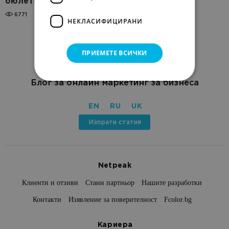
бюлетините си за Dark mode
6771
НЕКЛАСИФИЦИРАНИ
ПРИЕМЕТЕ ВСИЧКИ
Блог за онлайн маркетинг за бизнеса
EN
RU
UK
Изпрати статия
Netpeak
Клиенти и отзиви
Стани партньор
Нашите разработки
Контакти
Изявление за поверителност
Fcolor.bg
Кариера