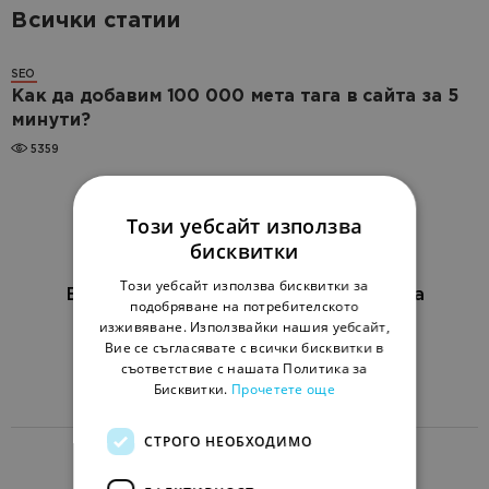
Всички статии
SEO
Как да добавим 100 000 мета тага в сайта за 5
минути?
5359
Този уебсайт използва
бисквитки
Този уебсайт използва бисквитки за
Блог за онлайн маркетинг за бизнеса
подобряване на потребителското
изживяване. Използвайки нашия уебсайт,
EN
KZ
KZ
RU
UK
Вие се съгласявате с всички бисквитки в
съответствие с нашата Политика за
Изпрати статия
Бисквитки.
Прочетете още
СТРОГО НЕОБХОДИМО
Netpeak