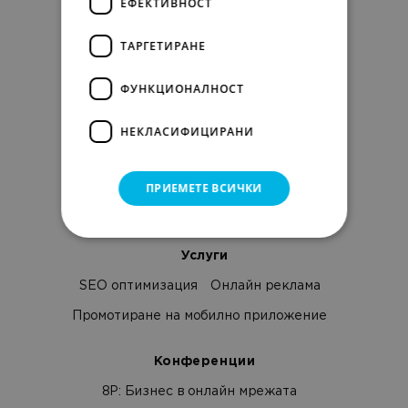
ЕФЕКТИВНОСТ
Клиенти и отзиви
Стани партньор
ТАРГЕТИРАНЕ
Нашите разработки
Контакти
Изявление за поверителност
Fcolor.bg
ФУНКЦИОНАЛНОСТ
Кариера
НЕКЛАСИФИЦИРАНИ
Отворени позиции
Предимства да работиш при нас
ПРИЕМЕТЕ ВСИЧКИ
Безплатна академия за AI
Услуги
SEO оптимизация
Онлайн реклама
Промотиране на мобилно приложение
Конференции
8Р: Бизнес в онлайн мрежата