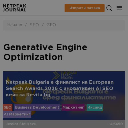
Изпрати заявка
Начало
/
SEO
/
GEO
Generative Engine
Optimization
Netpeak Bulgaria е финалист на European
Search Awards 2026 с иновативен AI SEO
кейс за Revita.bg
SEO
Business Development
Маркетинг
Инсайд
AI Маркетинг
Jessica Stoilkova
3490