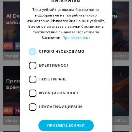
бисквитки
Този уебсайт използва бисквитки за
подобряване на потребителското
AI Detectors – надеждни ли са и как да ги
изживяване. Използвайки нашия уебсайт,
използваме?
Вие се съгласявате с всички бисквитки в
съответствие с нашата Политика за
Бисквитки.
Прочетете още
SEO
AI Маркетинг
СТРОГО НЕОБХОДИМО
Margarita Petkova
7663
ЕФЕКТИВНОСТ
ТАРГЕТИРАНЕ
Прилагане на AI в SEO: как да спестите
време и пари
ФУНКЦИОНАЛНОСТ
НЕКЛАСИФИЦИРАНИ
SEO
Маркетинг
Инсайд
AI Маркетинг
Mirela Kaneva
5104
ПРИЕМЕТЕ ВСИЧКИ