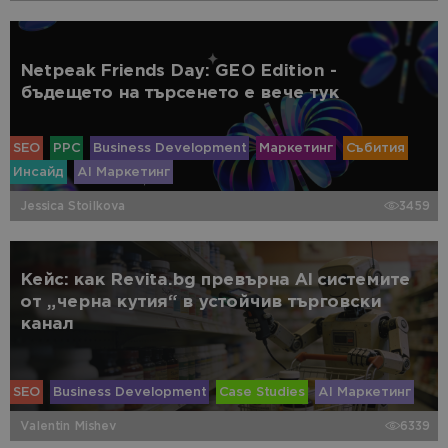
Netpeak Friends Day: GEO Edition -
бъдещето на търсенето е вече тук
SEO
PPC
Business Development
Маркетинг
Събития
Инсайд
AI Маркетинг
Jessica Stoilkova
3459
Кейс: как Revita.bg превърна AI системите
от „черна кутия“ в устойчив търговски
канал
SEO
Business Development
Case Studies
AI Маркетинг
Valentin Mishev
6339