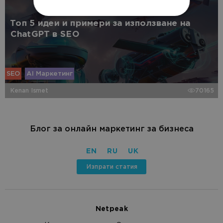
Топ 5 идеи и примери за използване на
ChatGPT в SEO
SEO
AI Маркетинг
Kenan Ismet
70165
Блог за онлайн маркетинг за бизнеса
EN
RU
UK
Изпрати статия
Netpeak