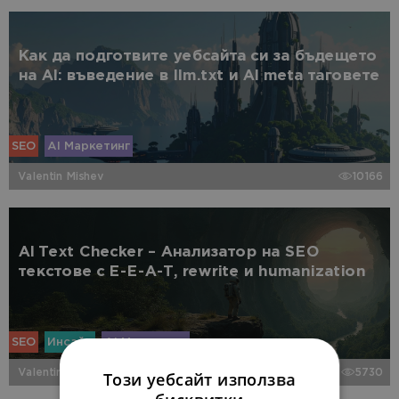
Как да подготвите уебсайта си за бъдещето
на AI: въведение в llm.txt и AI meta таговете
SEO
AI Маркетинг
Valentin Mishev
10166
AI Text Checker – Анализатор на SEO
текстове с E-E-A-T, rewrite и humanization
SEO
Инсайд
AI Маркетинг
Valentin Mishev
5730
Този уебсайт използва