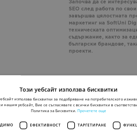
Започва да се интересув
SEO след работа по сво
завършва цялостната пр
маркетинг на SoftUni Dig
техническата оптимизаци
съдържание, както за ед
български брандове, так
проекти.
Този уебсайт използва бисквитки
уебсайт използва бисквитки за подобряване на потребителското изжив
и нашия уебсайт, Вие се съгласявате с всички бисквитки в съответств
O
Aналитика
Google Analytics 4
Политика за Бисквитки.
Прочетете още
5228
те органичния трафик в
Как да свържете Go
ОДИМО
ЕФЕКТИВНОСТ
ТАРГЕТИРАНЕ
ФУНК
4
Google Search Con