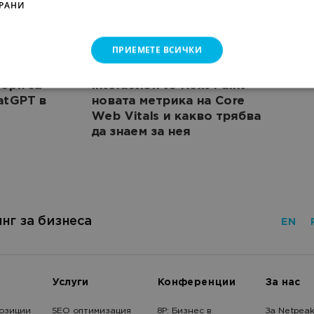
РАНИ
ПРИЕМЕТЕ ВСИЧКИ
AI Маркетинг
SEO
62187
мери за
Interaction to Next Paint -
atGPT в
новата метрика на Core
Web Vitals и какво трябва
да знаем за нея
нг за бизнеса
EN
Услуги
Конференции
За нас
озиции
SEO оптимизация
8Р: Бизнес в
За Netpea