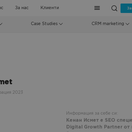
рс
За нас
Клиенти
За
Case Studies
CRM marketing
met
рация 2023
Информация за себе си:
Кенан Исмет е SEO специ
Digital Growth Partner о