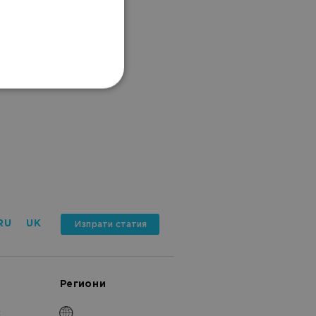
RU
UK
Изпрати статия
Региони
k