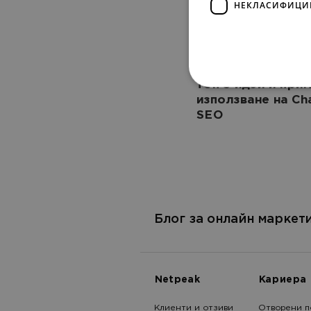
НЕКЛАСИФИЦИ
SEO
70161
Топ 5 идеи и при
използване на Ch
SEO
Блог за онлайн маркети
Netpeak
Кариера
Клиенти и отзиви
Отворени п