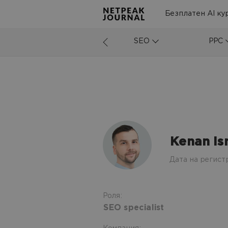
Безплатен AI ку
SEO
PPC
Kenan Is
Дата на регист
Роля:
SEO specialist