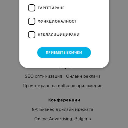
Нашите разработки
Контакти
ТАРГЕТИРАНЕ
Изявление за поверителност
Fcolor.bg
ФУНКЦИОНАЛНОСТ
Кариера
Отворени позиции
НЕКЛАСИФИЦИРАНИ
Предимства да работиш при нас
ПРИЕМЕТЕ ВСИЧКИ
Безплатна академия за AI
Услуги
SEO оптимизация
Онлайн реклама
Промотиране на мобилно приложение
Конференции
8Р: Бизнес в онлайн мрежата
Online Advertising: Bulgaria