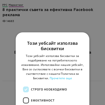
PPC
Маркетинг
8 практични съвета за ефективна Facebook
реклама
14683
Този уебсайт използва
бисквитки
Блог за онлайн маркетинг за бизнеса
Този уебсайт използва бисквитки за
подобряване на потребителското
EN
RU
UK
изживяване. Използвайки нашия уебсайт,
Вие се съгласявате с всички бисквитки в
Изпрати статия
съответствие с нашата Политика за
Бисквитки.
Прочетете още
СТРОГО НЕОБХОДИМО
Netpeak
Клиенти и отзиви
Стани партньор
ЕФЕКТИВНОСТ