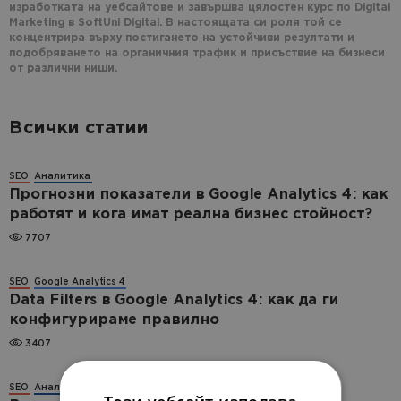
изработката на уебсайтове и завършва цялостен курс по Digital
Marketing в SoftUni Digital. В настоящата си роля той се
концентрира върху постигането на устойчиви резултати и
подобряването на органичния трафик и присъствие на бизнеси
от различни ниши.
Всички статии
SEO
Aналитика
Прогнозни показатели в Google Analytics 4: как
работят и кога имат реална бизнес стойност?
7707
SEO
Google Analytics 4
Data Filters в Google Analytics 4: как да ги
конфигурираме правилно
3407
SEO
Aналитика