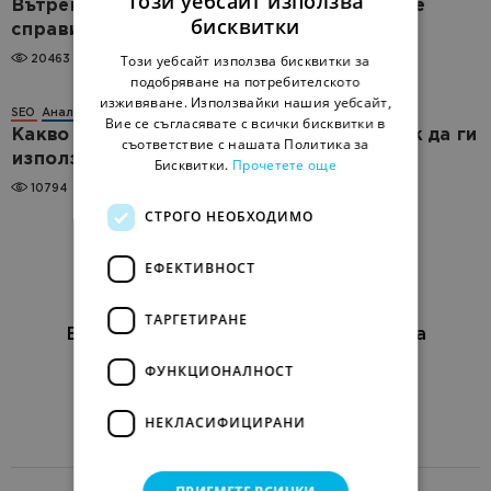
Този уебсайт използва
Вътрешни дублирани страници - как да се
бисквитки
справим с тях?
Този уебсайт използва бисквитки за
20463
подобряване на потребителското
изживяване. Използвайки нашия уебсайт,
SEO
Aналитика
Вие се съгласявате с всички бисквитки в
Какво представляват log файловете и как да ги
съответствие с нашата Политика за
използваме за технически одит
Бисквитки.
Прочетете още
10794
СТРОГО НЕОБХОДИМО
ЕФЕКТИВНОСТ
ТАРГЕТИРАНЕ
Блог за онлайн маркетинг за бизнеса
ФУНКЦИОНАЛНОСТ
EN
RU
UK
Изпрати статия
НЕКЛАСИФИЦИРАНИ