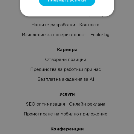
ПРИЕМЕТЕ ВСИЧКИ
Netpeak
Клиенти и отзиви
Стани партньор
Нашите разработки
Контакти
Изявление за поверителност
Fcolor.bg
Кариера
Отворени позиции
Предимства да работиш при нас
Безплатна академия за AI
Услуги
SEO оптимизация
Онлайн реклама
Промотиране на мобилно приложение
Конференции