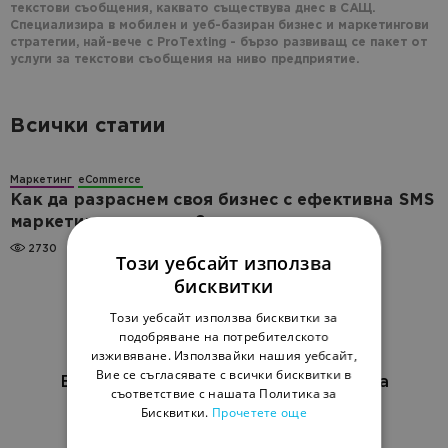
текстови съобщения, каквато съществува днес в САЩ.
Специализира в мобилен и уеб-базиран бизнес и маркетингови
стратегии, най-вече с ProTexting - бързо развиващ се пакет от
услуги за текстови съобщения на ниво предприятие.
Всички статии
Маркетинг
eCommerce
Как да разраснем своя бизнес с ефективна SMS
маркетинг стратегия?
2730
Този уебсайт използва
бисквитки
Този уебсайт използва бисквитки за
подобряване на потребителското
изживяване. Използвайки нашия уебсайт,
Вие се съгласявате с всички бисквитки в
Блог за онлайн маркетинг за бизнеса
съответствие с нашата Политика за
Бисквитки.
Прочетете още
EN
RU
UK