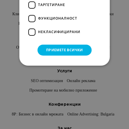
ТАРГЕТИРАНЕ
Netpeak
Клиенти и отзиви
Стани партньор
Нашите разработки
ФУНКЦИОНАЛНОСТ
Контакти
Изявление за поверителност
Fcolor.bg
НЕКЛАСИФИЦИРАНИ
Кариера
Отворени позиции
Предимства да работиш при нас
ПРИЕМЕТЕ ВСИЧКИ
Безплатна академия за AI
Услуги
SEO оптимизация
Онлайн реклама
Промотиране на мобилно приложение
Конференции
8Р: Бизнес в онлайн мрежата
Online Advertising: Bulgaria
За нас