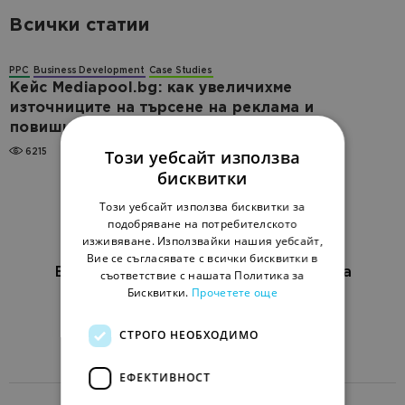
Всички статии
PPC
Business Development
Case Studies
Кейс Mediapool.bg: как увеличихме
източниците на търсене на реклама и
повишихме печалбата на уебсайта с 60%
Този уебсайт използва
6215
бисквитки
Този уебсайт използва бисквитки за
подобряване на потребителското
изживяване. Използвайки нашия уебсайт,
Вие се съгласявате с всички бисквитки в
Блог за онлайн маркетинг за бизнеса
съответствие с нашата Политика за
Бисквитки.
Прочетете още
EN
RU
UK
СТРОГО НЕОБХОДИМО
Изпрати статия
ЕФЕКТИВНОСТ