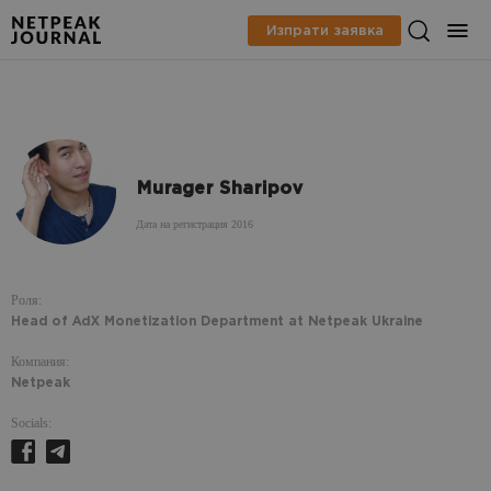
Изпрати заявка
Murager Sharipov
Дата на регистрация 2016
Роля:
Head of AdX Monetization Department at Netpeak Ukraine
Компания:
Netpeak
Socials: