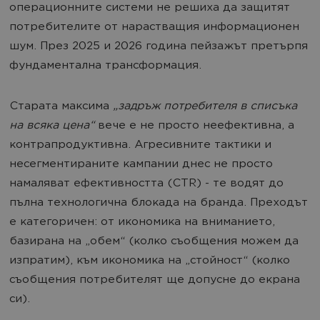
операционните системи не решиха да защитят
потребителите от нарастващия информационен
шум. През 2025 и 2026 година пейзажът претърпя
фундаментална трансформация.
Старата максима
„задръж потребителя в списъка
на всяка цена“
вече е не просто неефективна, а
контрапродуктивна. Агресивните тактики и
несегментираните кампании днес не просто
намаляват ефективността (CTR) - те водят до
пълна технологична блокада на бранда. Преходът
е категоричен: от икономика на вниманието,
базирана на „обем“ (колко съобщения можем да
изпратим), към икономика на „стойност“ (колко
съобщения потребителят ще допусне до екрана
си).