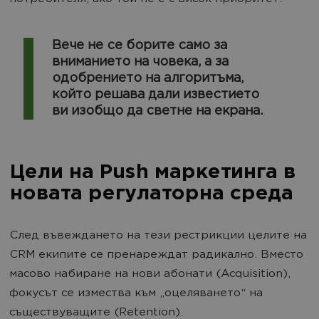
Вече не се борите само за
вниманието на човека, а за
одобрението на алгоритъма,
който решава дали известието
ви изобщо да светне на екрана.
Цели на Push маркетинга в
новата регулаторна среда
След въвеждането на тези рестрикции целите на
CRM екипите се пренареждат радикално. Вместо
масово набиране на нови абонати (Acquisition),
фокусът се измества към „оцеляването“ на
съществуващите (Retention).