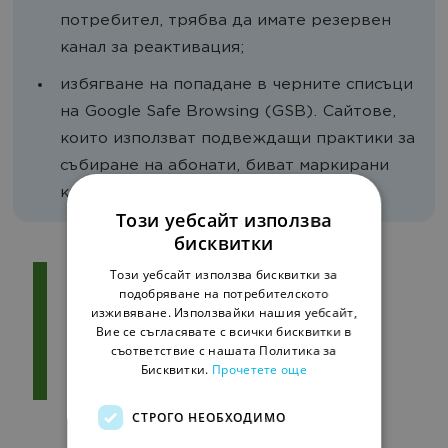
потребител, трябва да имате резервен
канал за реактивация;
избягване на попадане в черните списъци
на Google Safe Browsing (GSB). Сайтове,
които използват подвеждащи практики за
събиране на абонати, биват маркирани
като опасни на ниво домейн.
Този уебсайт използва
бисквитки
Вече не трябва да се питаме
Този уебсайт използва бисквитки за
подобряване на потребителското
„Колко съобщения можем да
изживяване. Използвайки нашия уебсайт,
изпратим днес?“, а „Кое
Вие се съгласявате с всички бисквитки в
съобщение е достатъчно
съответствие с нашата Политика за
ценно, за да не бъдем
Бисквитки.
Прочетете още
блокирани утре?“.
СТРОГО НЕОБХОДИМО