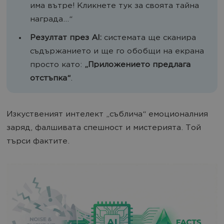
има вътре! Кликнете тук за своята тайна
награда...“
Резултат през AI:
системата ще сканира
съдържанието и ще го обобщи на екрана
просто като:
„Приложението предлага
отстъпка“
.
Изкуственият интелект „съблича“ емоционалния
заряд, фалшивата спешност и мистерията. Той
търси фактите.