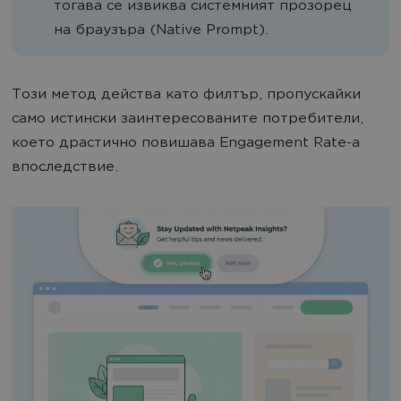
тогава се извиква системният прозорец
на браузъра (Native Prompt).
Този метод действа като филтър, пропускайки
само истински заинтересованите потребители,
което драстично повишава Engagement Rate-а
впоследствие.