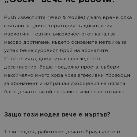
Push известията (Web & Mobile) дълго време бяха
считани за „дива територия“ в дигиталния
маркетинг - евтин, високочестотен канал за
масово достигане, където основната метрика за
успех беше суровият брой на абонатите.
Стратегията, доминирала последното
десетилетие, беше пределно проста: събери
максимално много хора чрез агресивни прозорци
за абонамент и изпращай съобщения на цялата
база, докато някой не кликне или не се отпише.
Защо този модел вече е мъртъв?
Този подход работеше, докато браузърите и