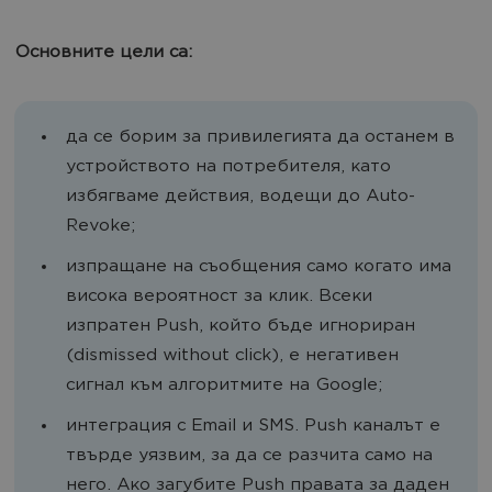
Основните цели са:
да се борим за привилегията да останем в
устройството на потребителя, като
избягваме действия, водещи до Auto-
Revoke;
изпращане на съобщения само когато има
висока вероятност за клик. Всеки
изпратен Push, който бъде игнориран
(dismissed without click), е негативен
сигнал към алгоритмите на Google;
интеграция с Email и SMS. Push каналът е
твърде уязвим, за да се разчита само на
него. Ако загубите Push правата за даден