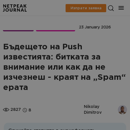
Изпрати заявка
МАРКЕТИНГ
CRM MARKETING
23 January 2026
Бъдещето на Push
известията: битката за
внимание или как да не
изчезнеш - краят на „Spam“
ерата
Nikolay 
2827
8
Dimitrov