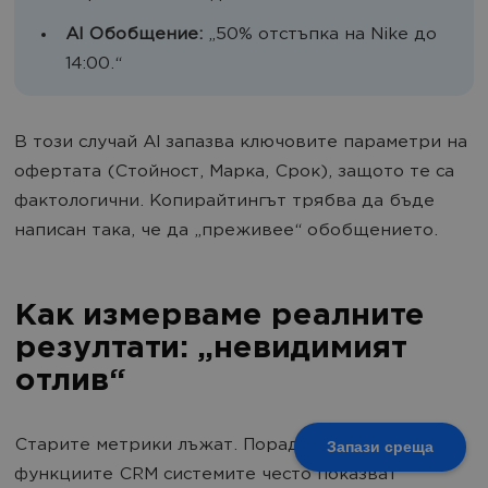
AI Обобщение:
„50% отстъпка на Nike до
14:00.“
В този случай AI запазва ключовите параметри на
офертата (Стойност, Марка, Срок), защото те са
фактологични. Копирайтингът трябва да бъде
написан така, че да „преживее“ обобщението.
Как измерваме реалните
резултати: „невидимият
отлив“
Старите метрики лъжат. Поради Auto-Revoke
Запази среща
функциите CRM системите често показват