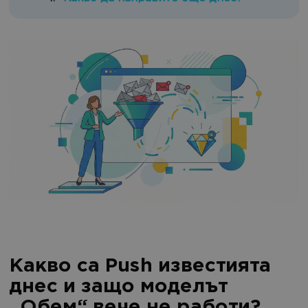
Какво са Push известията
днес и защо моделът
„Обем“ вече не работи?