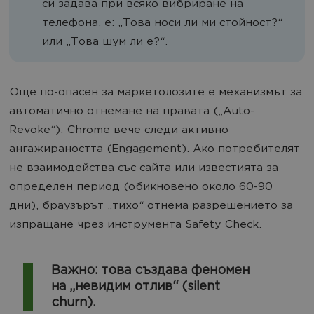
си задава при всяко вибриране на
телефона, е: „Това носи ли ми стойност?“
или „Това шум ли е?“.
Още по-опасен за маркетолозите е механизмът за
автоматично отнемане на правата („Auto-
Revoke“). Chrome вече следи активно
ангажираността (Engagement). Ако потребителят
не взаимодейства със сайта или известията за
определен период (обикновено около 60-90
дни), браузърът „тихо“ отнема разрешението за
изпращане чрез инструмента Safety Check.
Важно: това създава феномен
на „невидим отлив“ (silent
churn).