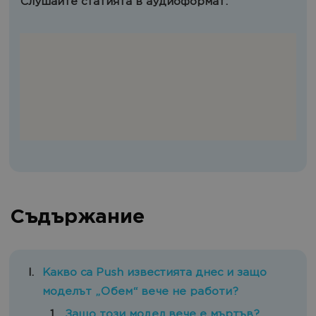
Слушайте статията в аудиоформат:
Съдържание
Какво са Push известията днес и защо
моделът „Обем“ вече не работи?
Защо този модел вече е мъртъв?