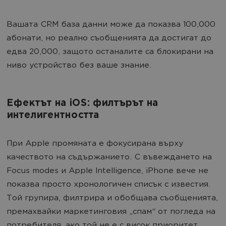
Вашата CRM база данни може да показва 100,000
абонати, но реално съобщенията да достигат до
едва 20,000, защото останалите са блокирани на
ниво устройство без ваше знание.
Ефектът на iOS: филтърът на
интелигентността
При Apple промяната е фокусирана върху
качеството на съдържанието. С въвеждането на
Focus modes и Apple Intelligence, iPhone вече не
показва просто хронологичен списък с известия.
Той групира, филтрира и обобщава съобщенията,
премахвайки маркетинговия „спам“ от погледа на
потребителя, ако той не е с висок приоритет.