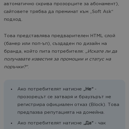
автоматично скрива прозорците за абонамент),
сайтовете трябва да преминат към „Soft Ask“
подход.
Това представлява предварителен HTML слой
(банер или поп-ъп), създаден по дизайн на
бранда, който пита потребителя:
„Искате ли да
получавате известия за промоции и статус на
поръчки?“
.
Ако потребителят натисне
„Не“
-
прозорецът се затваря и браузърът не
регистрира официален отказ (Block). Това
предпазва репутацията на домейна.
Ако потребителят натисне
„Да“
- чак