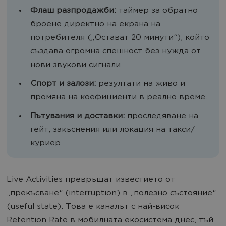
Флаш разпродажби:
таймер за обратно
броене директно на екрана на
потребителя („Остават 20 минути“), който
създава огромна спешност без нужда от
нови звукови сигнали.
Спорт и залози:
резултати на живо и
промяна на коефициенти в реално време.
Пътувания и доставки:
проследяване на
гейт, закъснения или локация на такси/
куриер.
Live Activities превръщат известието от
„прекъсване“ (interruption) в „полезно състояние“
(useful state). Това е каналът с най-висок
Retention Rate в мобилната екосистема днес, тъй