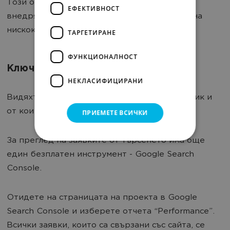
Този отчет е полезен за проектиране и
ЕФЕКТИВНОСТ
внедряване на стратегии за оптимизиране на
нискокачествените страници.
ТАРГЕТИРАНЕ
ФУНКЦИОНАЛНОСТ
Ключови думи
НЕКЛАСИФИЦИРАНИ
Видяхте колко потребители идват от органик и
от кои страници. Но по кои ключови думи?
ПРИЕМЕТЕ ВСИЧКИ
За преглед на заявките от търсенето има още
един безплатен инструмент - Google Search
Console.
Отидете на страницата на проекта в Google
Search Console и изберете отчета “Performance”.
Всички заявки, които са свързани със сайта, се