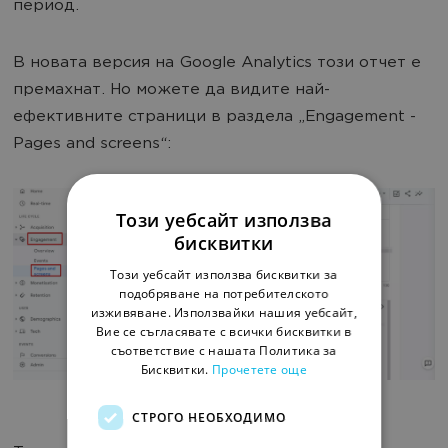
период.
В новата версия на Google Analytics този отчет е
премахнат. Но можете да видите най-
ефективните страници в раздела „Engagement -
Pages and screens“:
Този уебсайт използва
бисквитки
Този уебсайт използва бисквитки за
подобряване на потребителското
изживяване. Използвайки нашия уебсайт,
Вие се съгласявате с всички бисквитки в
съответствие с нашата Политика за
Бисквитки.
Прочетете още
СТРОГО НЕОБХОДИМО