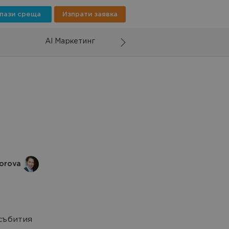
пази среща
Изпрати заявка
AI Маркетинг
orova
събития