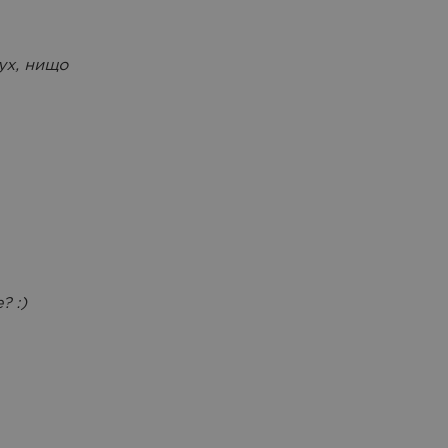
ух, нищо
? :)