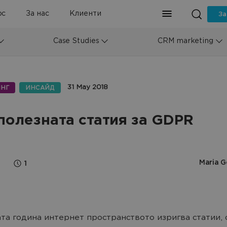
рс
За нас
Клиенти
За
Case Studies
CRM marketing
31 May 2018
НГ
ИНСАЙД
полезната статия за GDPR
Maria G
1
та година интернет пространството изригва статии, 