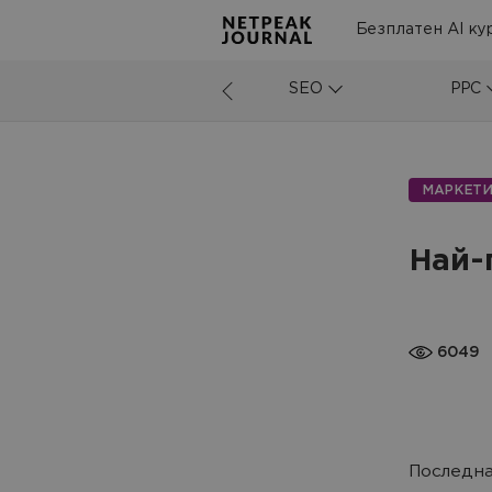
Безплатен AI ку
SEO
PPC
МАРКЕТИ
Най-
6049
Последна