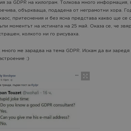
ия за GDPR на килограм. Толкова много информация, 
ечива, объркваща, подадена от неграмотни хора. Го
хаос, притеснения и без ясна представа какво ще се с
тъпи моментът на истината на 25 май. Оказа се, че звя
страшен, колкото ни го рисуваха.
 много ме зарадва на тема GDPR. Искам да ви заредя 
астроение :)