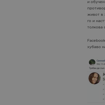
и обучен
противор
живот в 
го и нас
толкова 
Facebook
хубаво н