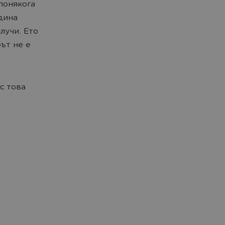
понякога
дина
лучи. Ето
рът не е
с това