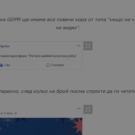
 на GDPR ще имаме все повече хора от типа “нищо не ч
не видях”.
ересно, след колко на брой писма спряхте да ги четете