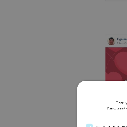
Този 
Използвайк
СТРОГО НЕОБХ