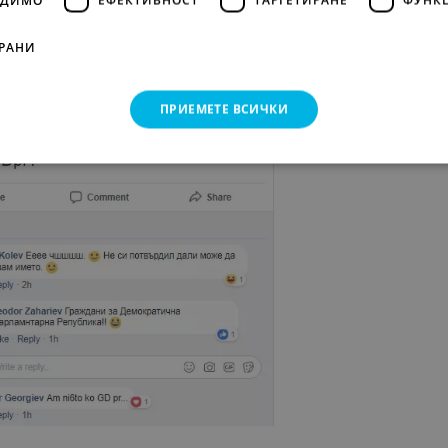
РАНИ
Всеки си има своя трактовка на абревиатурата GDPR.
ПРИЕМЕТЕ ВСИЧКИ