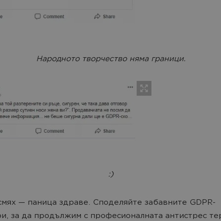
Народното творчество няма граници.
:)
мях — паница здраве. Споделяйте забавните GDPR-
и, за да продължим с професионалната антистрес те