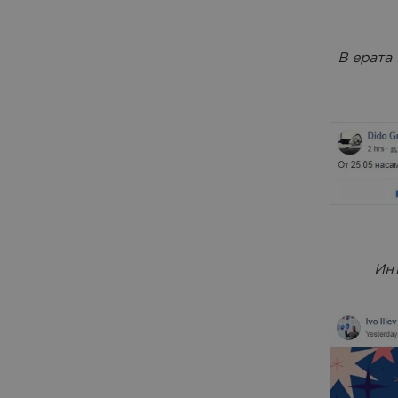
В ерата
Инт