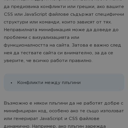
да предизвика конфликти или грешки, ако вашите
CSS или JavaScript файлове съдържат специфични
структури или команди, които зависят от тях.
Неправилната минификация може да доведе до
проблеми с визуализацията или
функционалността на сайта. Затова е важно след
нея да тествате сайта си внимателно, за да се
уверите, че всичко работи правилно.
Конфликти между плъгини
Възможно е някои плъгини да не работят добре с
минифициран код, особено ако те също използват
или генерират JavaScript и CSS файлове
динамично. Например, ако плъгин зарежда