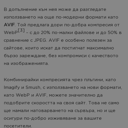
В допълнение към нея може да разгледате
използването на още по-модерни формати като
AVIF
. Той предлага дори по-добра компресия от
[3]
WebP
– с до 20% по-малки файлове и до 50% в
сравнение с JPEG. AVIF е особено полезен за
сайтове, които искат да постигнат максимално
бързо зареждане, без компромиси с качеството
на изображенията.
Комбинирайки компресията чрез плъгини, като
Imagify и Smush, с използването на нови формати,
като WebP и AVIF, можете значително да
подобрите скоростта на своя сайт. Това не само
ще намали натоварването на сървъра, но и ще
осигури по-добро изживяване за вашите
посетители.