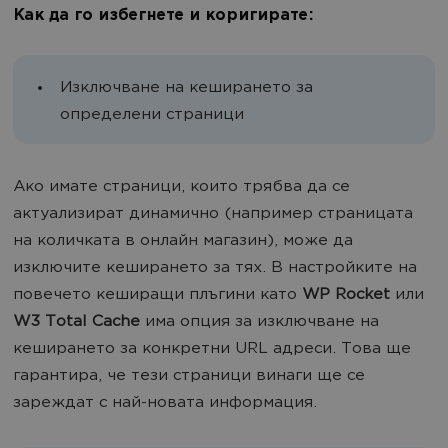
Как да го избегнете и коригирате:
Изключване на кеширането за
определени страници
Ако имате страници, които трябва да се
актуализират динамично (например страницата
на количката в онлайн магазин), може да
изключите кеширането за тях. В настройките на
повечето кеширащи плъгини като
WP Rocket
или
W3 Total Cache
има опция за изключване на
кеширането за конкретни URL адреси. Това ще
гарантира, че тези страници винаги ще се
зареждат с най-новата информация.