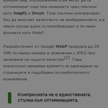
външен вид.
Изображенията ви могат да се
оптимизират още при качването чрез плъгини
като
Imagify
и
Smush
. Тези плъгини компресират,
без да жертват качеството на изображенията, а в
някои случаи дори ги преобразуват в по-леки
формати като WebP.
Разработеният от Google
WebP
предлага до 25-
34% по-малък размер в сравнение с JPEG при
[2]
запазване на същото качество
. Това
значително намалява времето за зареждане на
страниците и подобрява потребителското
изживяване.
Компресията не е единствената
стъпка към оптимизацията.