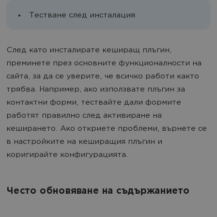
Тестване след инсталация
След като инсталирате кеширащ плъгин,
преминете през основните функционалности на
сайта, за да се уверите, че всичко работи както
трябва. Например, ако използвате плъгин за
контактни форми, тествайте дали формите
работят правилно след активиране на
кеширането. Ако откриете проблеми, върнете се
в настройките на кеширащия плъгин и
коригирайте конфигурацията.
Често обновяване на съдържанието