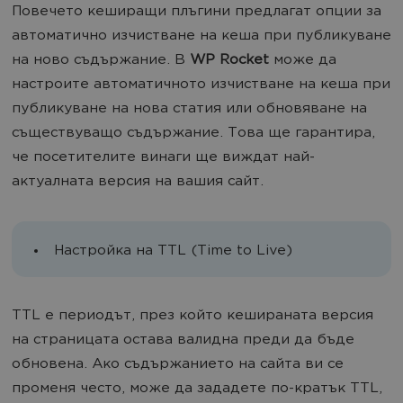
Повечето кеширащи плъгини предлагат опции за
автоматично изчистване на кеша при публикуване
на ново съдържание. В
WP Rocket
може да
настроите автоматичното изчистване на кеша при
публикуване на нова статия или обновяване на
съществуващо съдържание. Това ще гарантира,
че посетителите винаги ще виждат най-
актуалната версия на вашия сайт.
Настройка на TTL (Time to Live)
TTL е периодът, през който кешираната версия
на страницата остава валидна преди да бъде
обновена. Ако съдържанието на сайта ви се
променя често, може да зададете по-кратък TTL,