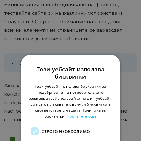
минификация или обединяване на файлове,
тествайте сайта си на различни устройства и
браузъри. Обърнете внимание на това дали
всички елементи на страниците се зареждат
правилно и дали няма забавяния.
Обратно към началните настройки
Този уебсайт използва
бисквитки
Ако забележите проблеми след промени в
Този уебсайт използва бисквитки за
подобряване на потребителското
конфигурацията, много кеширащи плъгини
изживяване. Използвайки нашия уебсайт,
предлагат опция за връщане към началните
Вие се съгласявате с всички бисквитки в
съответствие с нашата Политика за
настройки. Това може да бъде полезно, ако не
Бисквитки.
Прочетете още
сте сигурни коя промяна е довела до проблема.
СТРОГО НЕОБХОДИМО
Кеширането е важен