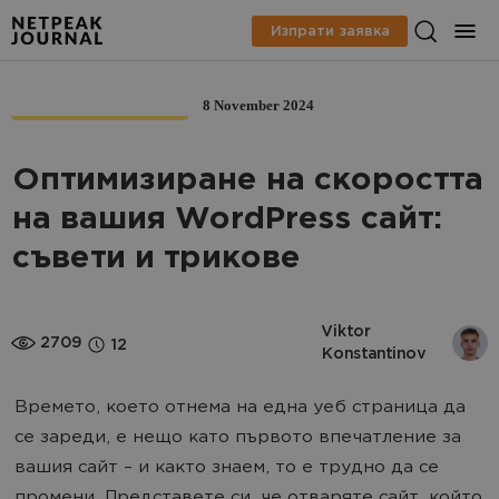
Изпрати заявка
8 November 2024
WEB DEVELOPMENT
Оптимизиране на скоростта
на вашия WordPress сайт:
съвети и трикове
Viktor 
2709
12
Konstantinov
Времето, което отнема на една уеб страница да
се зареди, е нещо като първото впечатление за
вашия сайт – и както знаем, то е трудно да се
промени. Представете си, че отваряте сайт, който