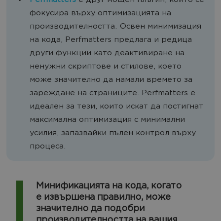
Perfmatters
е друг мощен плъгин, който се
фокусира върху оптимизацията на
производителността. Освен минимизация
на кода, Perfmatters предлага и редица
други функции като деактивиране на
ненужни скриптове и стилове, което
може значително да намали времето за
зареждане на страниците. Perfmatters е
идеален за тези, които искат да постигнат
максимална оптимизация с минимални
усилия, запазвайки пълен контрол върху
процеса.
Минификацията на кода, когато
е извършена правилно, може
значително да подобри
производителността на вашия