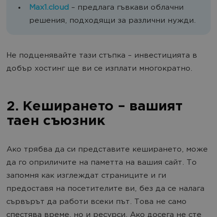
Max1.cloud
– предлага гъвкави облачни
решения, подходящи за различни нужди.
Не подценявайте тази стъпка – инвестицията в
добър хостинг ще ви се изплати многократно.
2. Кеширането – вашият
таен съюзник
Ако трябва да си представите кеширането, може
да го оприличите на паметта на вашия сайт. То
запомня как изглеждат страниците и ги
предоставя на посетителите ви, без да се налага
сървърът да работи всеки път. Това не само
спестява време, но и ресурси. Ако досега не сте