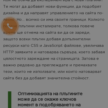
Кой не обича да експериментира с нови плъгини?
Те могат да добавят нови функции, да подобрят
дизайна и да направят управлението на сайта по-
лесно. Но... всичко си има своите граници. Колкото
повече плъгини инсталирате, толкова повече
време ще отнема на сайта ви да се зареди,
защото всеки плъгин добавя допълнителни
ресурси като CSS и JavaScript файлове, увеличава
HTTP заявките и натоварва сървъра, което забавя
цялостното зареждане на страницата. Затова е
важно редовно да преглеждате и премахвате
тези, които не използвате, или които натоварват
сайта без да добавят значителна стойност.
Оптимизацията на плъгините
може да се окаже ключов
момент в подобряването на