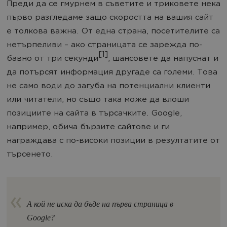
Преди да се гмурнем в съветите и триковете нека
първо разгледаме защо скоростта на вашия сайт
е толкова важна. От една страна, посетителите са
нетърпеливи – ако страницата се зарежда по-
[1]
бавно от три секунди
, шансовете да напуснат и
да потърсят информация другаде са големи. Това
не само води до загуба на потенциални клиенти
или читатели, но също така може да влоши
позициите на сайта в търсачките. Google,
например, обича бързите сайтове и ги
награждава с по-високи позиции в резултатите от
търсенето.
А кой не иска да бъде на първа страница в
Google?