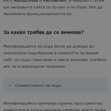
като
Autoptimize
и
Perfmatters
. В няколко стъпки
ще направите сайта си по-лек и по-бърз, без да
променяте функционалността му.
За какво трябва да се внимава?
Минификацията на кода може да доведе до
значителни подобрения в скоростта на вашия
сайт, но също така крие и някои рискове, особено
ако не е извършена правилно:
Съвместимост на кода
Минификацията премахва празни пространства,
коментари и други ненужни символи, което може