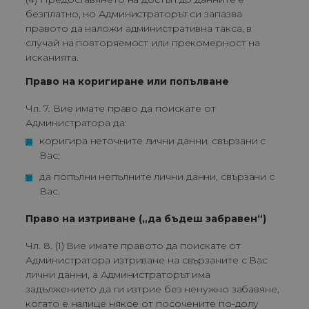
безплатно, но Администраторът си запазва
правото да наложи административна такса, в
случай на повторяемост или прекомерност на
исканията.
Право на коригиране или попълване
Чл. 7. Вие имате право да поискате от
Администратора да:
коригира неточните лични данни, свързани с 
Вас;
да попълни непълните лични данни, свързани с 
Вас.
Право на изтриване („да бъдеш забравен“)
Чл. 8. (1) Вие имате правото да поискате от
Администратора изтриване на свързаните с Вас
лични данни, а Администраторът има
задължението да ги изтрие без ненужно забавяне,
когато е налице някое от посочените по-долу