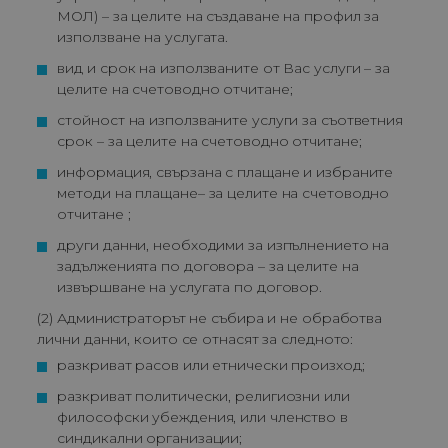
МОЛ) – за целите на създаване на профил за 
използване на услугата.
вид и срок на използваните от Вас услуги – за 
целите на счетоводно отчитане;
стойност на използваните услуги за съответния 
срок – за целите на счетоводно отчитане;
информация, свързана с плащане и избраните 
методи на плащане– за целите на счетоводно 
отчитане ;
други данни, необходими за изпълнението на 
задълженията по договора – за целите на 
извършване на услугата по договор.
(2) Администраторът не събира и не обработва
лични данни, които се отнасят за следното:
разкриват расов или етнически произход;
разкриват политически, религиозни или 
философски убеждения, или членство в 
синдикални организации;