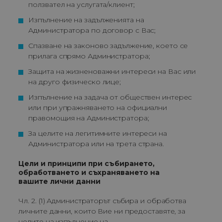
ползвател на услугата/клиент;
Изпълнение на задълженията на 
Администратора по договор с Вас;
Спазване на законово задължение, което се 
прилага спрямо Администратора;
Защита на жизненоважни интереси на Вас или 
на друго физическо лице;
Изпълнение на задача от обществен интерес 
или при упражняването на официални 
правомощия на Администратора;
За целите на легитимните интереси на 
Администратора или на трета страна.
Цели и принципи при събирането,
обработването и съхраняването на
вашите лични данни
Чл. 2. (1) Администраторът събира и обработва
личните данни, които Вие ни предоставяте, за
целите на изпълнение на