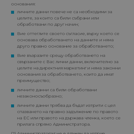
основания:
личните данни повече не са необходими за 
целите, за които са били събрани или 
обработвани по друг начин;
Вие оттеглите своето съгласие, върху което се 
основава обработването на данните и няма 
друго правно основание за обработването;
Вие възразите срещу обработването на 
свързаните с Вас лични данни, включително за 
целите на директния маркетинг и няма законни 
основания за обработването, които да имат 
преимущество;
личните данни са били обработвани 
незаконосъобразно;
личните данни трябва да бъдат изтрити с цел 
спазването на правно задължение по правото 
на ЕС или правото на държава членка, което се 
прилага спрямо Администратора.
(2) Администраторът не е длъжен да изтрие