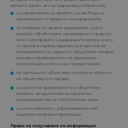
личните данни, ако ги съхранява и обработва:
за упражняване на правото на свобода на 
изразяването и правото на информация;
за спазване на правно задължение, което 
изисква обработване, предвидено в правото 
на ЕС или правото на държавата членка, което 
се прилага спрямо Администратора или за 
изпълнението на задача от обществен интерес 
или при упражняването на официални 
правомощия, които са му предоставени;
по причини от обществен интерес в областта 
на общественото здраве;
за целите на архивирането в обществен 
интерес, за научни или исторически 
изследвания или за статистически цели;
за установяването, упражняването или 
защитата на правни претенции.
Право на получаване на информация