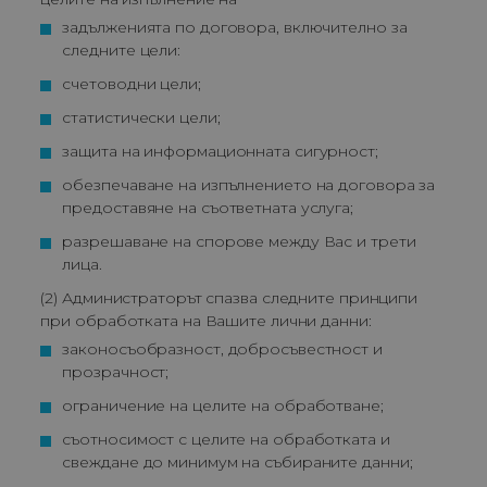
задълженията по договора, включително за 
следните цели:
счетоводни цели;
статистически цели;
защита на информационната сигурност;
обезпечаване на изпълнението на договора за 
предоставяне на съответната услуга;
разрешаване на спорове между Вас и трети 
лица.
(2) Администраторът спазва следните принципи
при обработката на Вашите лични данни:
законосъобразност, добросъвестност и 
прозрачност;
ограничение на целите на обработване;
съотносимост с целите на обработката и 
свеждане до минимум на събираните данни;