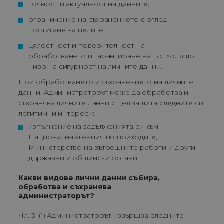
точност и актуалност на данните;
ограничение на съхранението с оглед 
постигане на целите;
цялостност и поверителност на 
обработването и гарантиране на подходящо 
ниво на сигурност на личните данни.
При обработването и съхранението на личните
данни, Администраторът може да обработва и
съхранява личните данни с цел защита следните си
легитимни интереси:
изпълнение на задълженията си към 
Национална агенция по приходите, 
Министерство на вътрешните работи и други 
държавни и общински органи.
Какви видове лични данни събира,
обработва и съхранява
администраторът?
Чл. 3. (1) Администраторът извършва следните