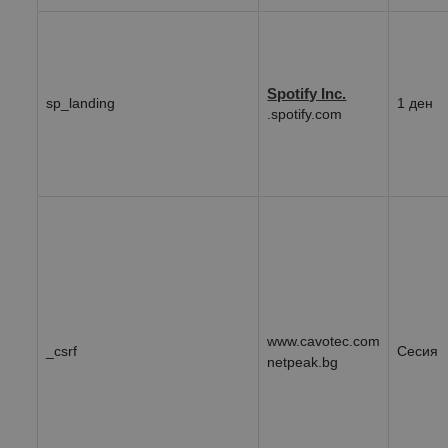
Spotify Inc.
sp_landing
1 ден
.spotify.com
www.cavotec.com
_csrf
Сесия
netpeak.bg