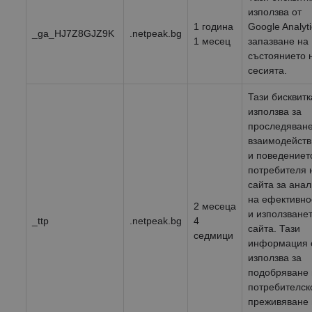
използва от
1 година
Google Analyti
_ga_HJ7Z8GJZ9K
.netpeak.bg
1 месец
запазване на
състоянието 
сесията.
Тази бисквитк
използва за
проследяване
взаимодейств
и поведениет
потребителя 
сайта за анал
на ефективно
2 месеца
и използване
_ttp
.netpeak.bg
4
сайта. Тази
седмици
информация 
използва за
подобряване
потребителск
преживяване 