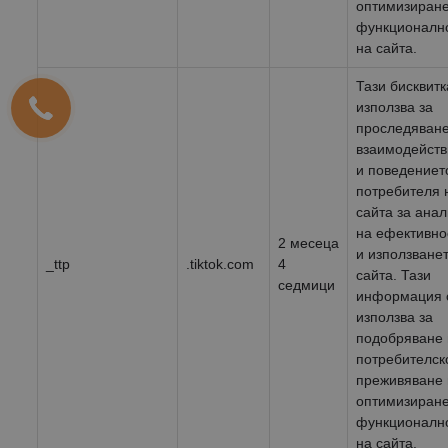
оптимизиране
функционалн
на сайта.
Тази бисквитк
използва за
проследяване
взаимодейств
и поведениет
потребителя 
сайта за анал
на ефективно
2 месеца
и използване
_ttp
.tiktok.com
4
сайта. Тази
седмици
информация 
използва за
подобряване
потребителск
преживяване 
оптимизиране
функционалн
на сайта.