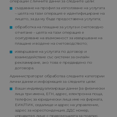
операции с личните данни за следните цели:
създаване на профил за използване на услугата 
– целта на тази операция е идентифициране на 
лицето, за да му бъде предоставена услугата;
обработка на плащане за услуга и счетоводно 
отчитане – целта на тази операция е 
осигуряване на възможност за извършване на 
плащане и водене на счетоводството;
извършване на услугата по договор и 
взаимодействие със системи за онлайн 
рекламиране, ако това е предвидено по 
договора.
Администраторът обработва следните категории
лични данни и информация за следните цели:
Ваши индивидуализиращи данни (за физически 
лица три имена, ЕГН, адрес, електронна поща, 
телефон; за юридически лица име на фирмата, 
ЕИК/ПИК, седалище и адрес на управление, 
адрес за кореспонденция, ДДС номер, 
управител, лице с правомощията за подпис, 