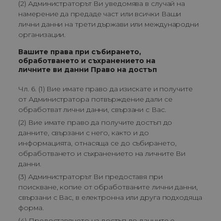
(2) Администраторът Ви уведомява в случай на
намерение да предаде част или всички Ваши
лични данни на трети държави или международни
организации.
Вашите права при събирането,
обработването и съхранението на
личните ви данни Право на достъп
Чл. 6. (1) Вие имате право да изискате и получите
от Администратора потвърждение дали се
обработват лични данни, свързани с Вас.
(2) Вие имате право да получите достъп до
данните, свързани с него, както и до
информацията, отнасяща се до събирането,
обработването и съхранението на личните Ви
данни.
(3) Администраторът Ви предоставя при
поискване, копие от обработваните лични данни,
свързани с Вас, в електронна или друга подходяща
форма.
(4) Предоставянето на достъп до данните е