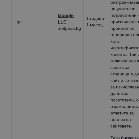
разграничава
на уникални
Google
потребители 
1 година
_ga
LLC
присвояване 
1 месец
.netpeak.bg
произволно
генериран н
като
идентификато
клиента. Той 
включва във 
заявка за
страница в д
сайт и се изп
за изчислява
данни за
посетители, 
и кампании з
отчетите за
анализ на
сайтовете.
Тази бисквитк