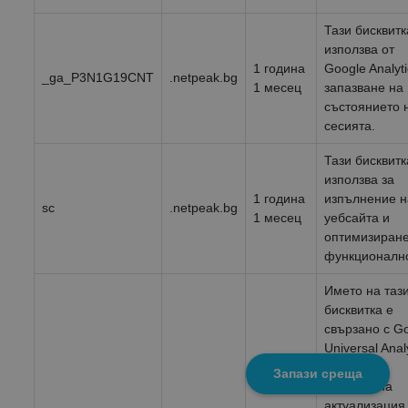
Тази бисквитк
използва от
1 година
Google Analyti
_ga_P3N1G19CNT
.netpeak.bg
1 месец
запазване на
състоянието 
сесията.
Тази бисквитк
използва за
1 година
изпълнение н
sc
.netpeak.bg
1 месец
уебсайта и
оптимизиран
функционално
Името на таз
бисквитка е
свързано с G
Universal Anal
- което е
Запази среща
значителна
актуализация