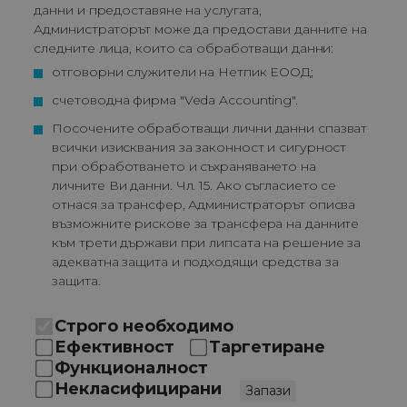
данни и предоставяне на услугата,
Администраторът може да предостави данните на
следните лица, които са обработващи данни:
отговорни служители на Нетпик ЕООД;
счетоводна фирма "Veda Accounting".
Посочените обработващи лични данни спазват 
всички изисквания за законност и сигурност 
при обработването и съхраняването на 
личните Ви данни. Чл. 15. Ако съгласието се 
отнася за трансфер, Администраторът описва 
възможните рискове за трансфера на данните 
към трети държави при липсата на решение за 
адекватна защита и подходящи средства за 
защита.
Строго необходимо
Ефективност
Таргетиране
Функционалност
Некласифицирани
Запази