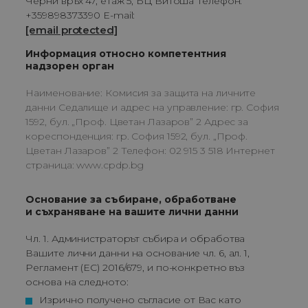
Черни връх 47, етаж 5, БЦ Витоша Телефон:
+359898373390 E-mail:
[email protected]
Информация относно компетентния
надзорен орган
Наименование: Комисия за защита на личните
данни Седалище и адрес на управление: гр. София
1592, бул. „Проф. Цветан Лазаров” 2 Адрес за
кореспонденция: гр. София 1592, бул. „Проф.
Цветан Лазаров” 2 Телефон: 02 915 3 518 Интернет
страница: www.cpdp.bg
Основание за събиране, обработване
и съхраняване на вашите лични данни
Чл. 1. Администраторът събира и обработва
Вашите лични данни на основание чл. 6, ал. 1,
Регламент (ЕС) 2016/679, и по-конкретно въз
основа на следното:
Изрично получено съгласие от Вас като 