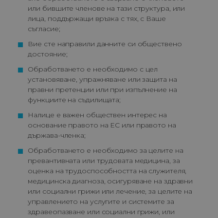
или бившите членове на тази структура, или 
лица, поддържащи връзка с тях, с Ваше 
съгласие;
Вие сте направили данните си обществено 
достояние;
Обработването е необходимо с цел 
установяване, упражняване или защита на 
правни претенции или при изпълнение на 
функциите на съдилищата;
Налице е важен обществен интерес на 
основание правото на ЕС или правото на 
държава-членка;
Обработването е необходимо за целите на 
превантивната или трудовата медицина, за 
оценка на трудоспособността на служителя, 
медицинска диагноза, осигуряване на здравни 
или социални грижи или лечение, за целите на 
управлението на услугите и системите за 
здравеопазване или социални грижи, или 