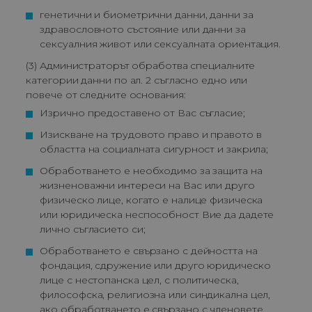
генетични и биометрични данни, данни за 
здравословното състояние или данни за 
сексуалния живот или сексуалната ориентация.
(3) Администраторът обработва специалните
категории данни по ал. 2 съгласно едно или
повече от следните основания:
Изрично предоставено от Вас съгласие;
Изискване на трудовото право и правото в 
областта на социалната сигурност и закрила;
Обработването е необходимо за защита на 
жизненоважни интереси на Вас или друго 
физическо лице, когато е налице физическа 
или юридическа неспособност Вие да дадете 
лично съгласието си;
Обработването е свързано с дейността на 
фондация, сдружение или друго юридическо 
лице с нестопанска цел, с политическа, 
философска, религиозна или синдикална цел, 
ако обработването е свързано с членовете 