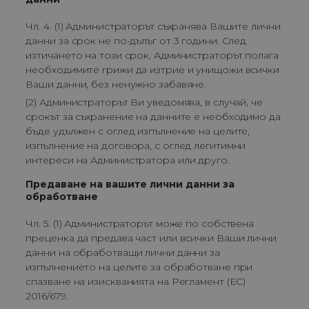
Чл. 4. (1) Администраторът съхранява Вашите лични
данни за срок не по-дълъг от 3 години. След
изтичането на този срок, Администраторът полага
необходимите грижи да изтрие и унищожи всички
Ваши данни, без ненужно забавяне.
(2) Администраторът Ви уведомява, в случай, че
срокът за съхранение на данните е необходимо да
бъде удължен с оглед изпълнение на целите,
изпълнение на договора, с оглед легитимни
интереси на Администратора или друго.
Предаване на вашите лични данни за
обработване
Чл. 5. (1) Администраторът може по собствена
преценка да предава част или всички Ваши лични
данни на обработващи лични данни за
изпълнението на целите за обработване при
спазване на изискванията на Регламент (ЕС)
2016/679.