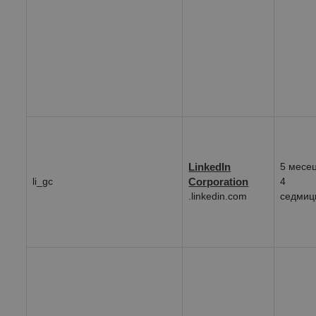
LinkedIn
5 месе
li_gc
Corporation
4
.linkedin.com
седмиц