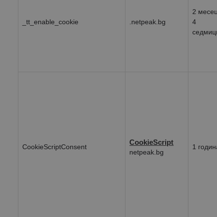
2 месе
_tt_enable_cookie
.netpeak.bg
4
седмиц
CookieScript
CookieScriptConsent
1 годин
netpeak.bg