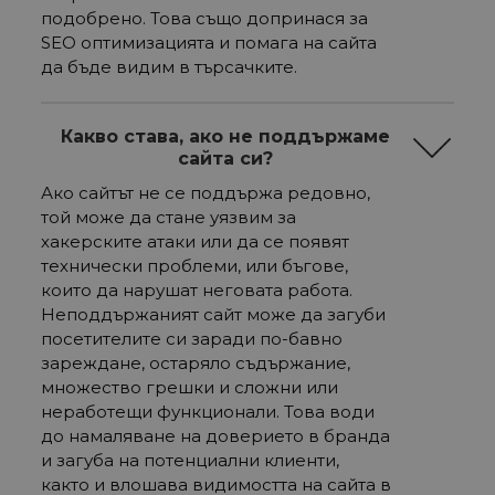
подобрено. Това също допринася за
SEO оптимизацията и помага на сайта
да бъде видим в търсачките.
Какво става, ако не поддържаме
сайта си?
Ако сайтът не се поддържа редовно,
той може да стане уязвим за
хакерските атаки или да се появят
технически проблеми, или бъгове,
които да нарушат неговата работа.
Неподдържаният сайт може да загуби
посетителите си заради по-бавно
зареждане, остаряло съдържание,
множество грешки и сложни или
неработещи функционали. Това води
до намаляване на доверието в бранда
и загуба на потенциални клиенти,
както и влошава видимостта на сайта в