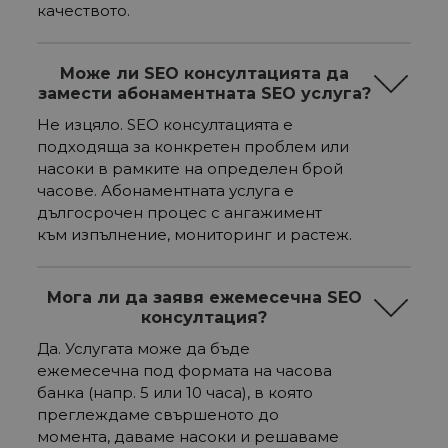
качеството.
Може ли SEO консултацията да
замести абонаментната SEO услуга?
Не изцяло. SEO консултацията е
подходяща за конкретен проблем или
насоки в рамките на определен брой
часове. Абонаментната услуга е
дългосрочен процес с ангажимент
към изпълнение, мониторинг и растеж.
Мога ли да заявя ежемесечна SEO
консултация?
Да. Услугата може да бъде
ежемесечна под формата на часова
банка (напр. 5 или 10 часа), в която
преглеждаме свършеното до
момента, даваме насоки и решаваме