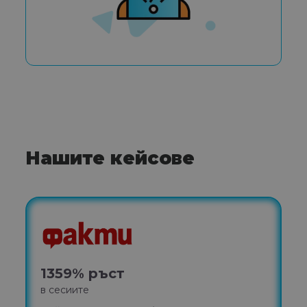
Нашите кейсове
2
н
1359% ръст
S
в сесиите
л