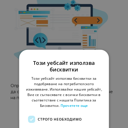
Този уебсайт използва
бисквитки
Този уебсайт използва бисквитки за
Периодична помощ
подобряване на потребителското
Определен брой часове на месец, които могат
изживяване. Използвайки нашия уебсайт,
да се използват за анализи, стратегии, откриване
Вие се съгласявате с всички бисквитки в
на проблеми или според приоритетите ви.
съответствие с нашата Политика за
Бисквитки.
Прочетете още
СТРОГО НЕОБХОДИМО