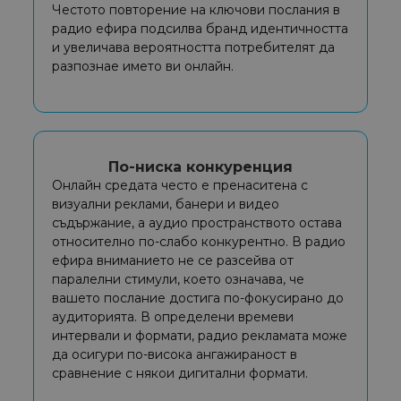
Честото повторение на ключови послания в
радио ефира подсилва бранд идентичността
и увеличава вероятността потребителят да
разпознае името ви онлайн.
По-ниска конкуренция
Онлайн средата често е пренаситена с
визуални реклами, банери и видео
съдържание, а аудио пространството остава
относително по-слабо конкурентно. В радио
ефира вниманието не се разсейва от
паралелни стимули, което означава, че
вашето послание достига по-фокусирано до
аудиторията. В определени времеви
интервали и формати, радио рекламата може
да осигури по-висока ангажираност в
сравнение с някои дигитални формати.