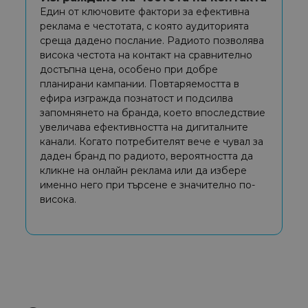
Един от ключовите фактори за ефективна
реклама е честотата, с която аудиторията
среща дадено послание. Радиото позволява
висока честота на контакт на сравнително
достъпна цена, особено при добре
планирани кампании. Повтаряемостта в
ефира изгражда познатост и подсилва
запомнянето на бранда, което впоследствие
увеличава ефективността на дигиталните
канали. Когато потребителят вече е чувал за
даден бранд по радиото, вероятността да
кликне на онлайн реклама или да избере
именно него при търсене е значително по-
висока.