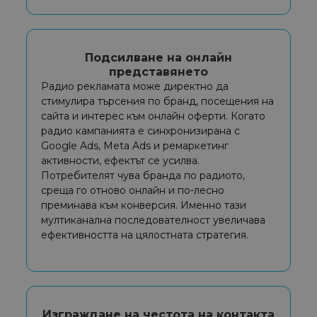
Подсилване на онлайн
представянето
Радио рекламата може директно да
стимулира търсения по бранд, посещения на
сайта и интерес към онлайн оферти. Когато
радио кампанията е синхронизирана с
Google Ads, Meta Ads и ремаркетинг
активности, ефектът се усилва.
Потребителят чува бранда по радиото,
среща го отново онлайн и по-лесно
преминава към конверсия. Именно тази
мултиканална последователност увеличава
ефективността на цялостната стратегия.
Изграждане на честота на контакта