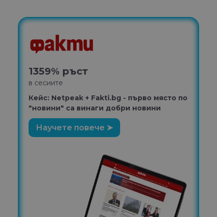
2
н
1359% ръст
S
в сесиите
л
Кейс: Netpeak + Fakti.bg - първо място по
"новини" са винаги добри новини
Научете повече ➤