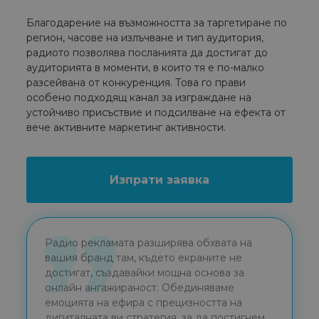
Благодарение на възможността за таргетиране по
регион, часове на излъчване и тип аудитория,
радиото позволява посланията да достигат до
аудиторията в моменти, в които тя е по-малко
разсейвана от конкуренция. Това го прави
особено подходящ канал за изграждане на
устойчиво присъствие и подсилване на ефекта от
вече активните маркетинг активности.
Изпрати заявка
Радио рекламата разширява обхвата на
вашия бранд там, където екраните не
достигат, създавайки мощна основа за
онлайн ангажираност. Обединяваме
емоцията на ефира с прецизността на
дигиталната ви стратегия, за да постигнем