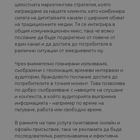
цялостната маркетингова стратегия, която
изграждаме за нашите клиенти, като комбинира
силата на дигиталните канали с широкия обхват
на традиционните медии. Тя се интегрира в
общия комуникационен микс, така че всяко
послание да бъде подкрепено от повече от
един канал и да достига до потребителя в
различни ситуации от ежедневието му.
Чрез внимателно планирани излъчвания,
съобразени с геолокация, времеви интервали и
аудитории, брандовото послание достига до
потребителите в точния момент. Това позволява
по-добро съобразяване с навиците на слушане
и контекста, в който аудиторията възприема
информацията – например по време на
пътуване, работа или свободно време.
В рамките на тази услуга съчетаваме онлайн и
офлайн присъствие, така че рекламата да бъде
последователна, разпознаваема и ефективна