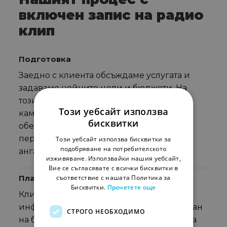
включен запис на радио
клип
Подготовка
Заедно с клиента обсъждаме услугата и
задаваме нейните цели и бюджети. На
този етап решаваме дали радио
Този уебсайт използва
кампанията ще насочва към физически
бисквитки
обект, ще подкрепя промоционален
период или ще се търси по-голяма
Този уебсайт използва бисквитки за
подобряване на потребителското
ангажираност към бранда.
изживяване. Използвайки нашия уебсайт,
Вие се съгласявате с всички бисквитки в
Планиране
съответствие с нашата Политика за
Бисквитки.
Прочетете още
Клиентът споделя с нас нужната
информация, за да изготвим медиен план
СТРОГО НЕОБХОДИМО
на база целевата аудитория, географията