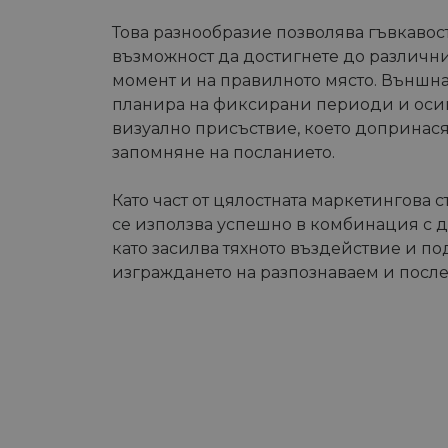
Това разнообразие позволява гъвкавос
възможност да достигнете до различн
момент и на правилното място. Външна
планира на фиксирани периоди и оси
визуално присъствие, което допринася
запомняне на посланието.
Като част от цялостната маркетингова 
се използва успешно в комбинация с 
като засилва тяхното въздействие и п
изграждането на разпознаваем и посл