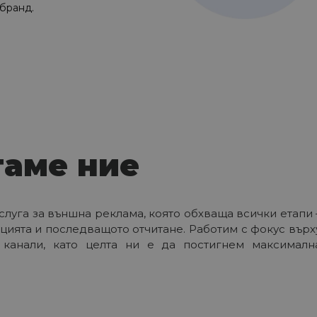
бранд.
гаме ние
слуга за външна реклама, която обхваща всички етапи 
цията и последващото отчитане. Работим с фокус върх
канали, като целта ни е да постигнем максималн