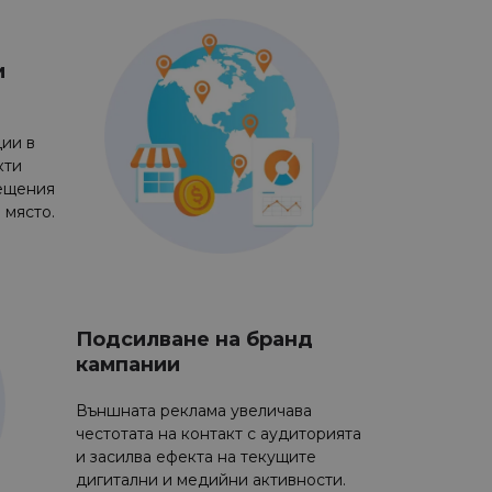
и
ии в
кти
ещения
 място.
Подсилване на бранд
кампании
Външната реклама увеличава
честотата на контакт с аудиторията
и засилва ефекта на текущите
дигитални и медийни активности.