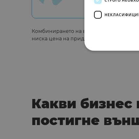
НЕКЛАСИФИЦИ
Комбинирането на външната реклама с Pe
ниска цена на придобиване на клиент.
Какви бизнес
постигне вън