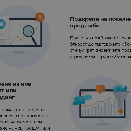
Подкрепа на локалн
продажби
Правилно подбраните локац
близост до търговските обе
стимулират директните пос
и увеличават продажбите на
ане на нов
т или
ндинг
форматите осигуряват
рвоначална видимост и
азпознаваемост при
яне на нов продукт или