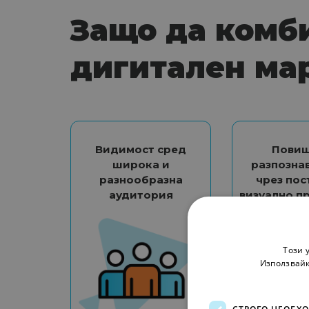
Защо да комб
дигитален ма
Видимост сред
Пови
широка и
разпозна
разнообразна
чрез пос
аудитория
визуално п
Този 
Използвайк
СТРОГО НЕОБХ