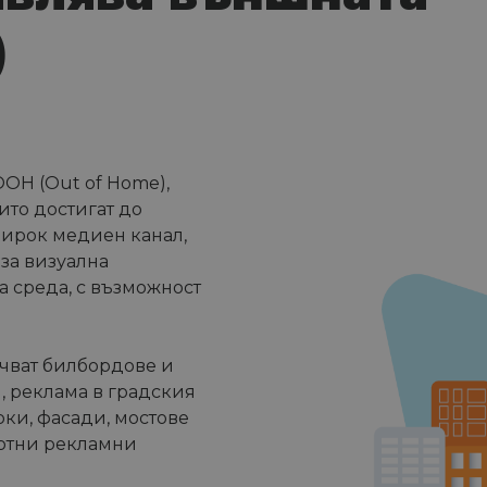
)
OOH (Out of Home),
ито достигат до
широк медиен канал,
за визуална
 среда, с възможност
чват билбордове и
, реклама в градския
рки, фасади, мостове
артни рекламни