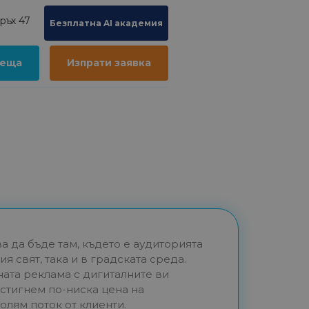
ръх 47
Безплатна AI академия
реща
Изпрати заявка
а да бъде там, където е аудиторията
ия свят, така и в градската среда.
ата реклама с дигиталните ви
остигнем по-ниска цена на
олям поток от клиенти.