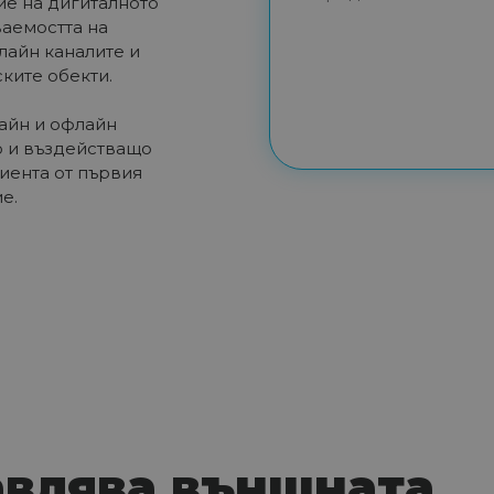
е на дигиталното
ваемостта на
лайн каналите и
ките обекти.
айн и офлайн
 и въздействащо
иента от първия
е.
авлява външната