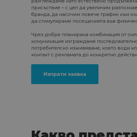
разглеждаме като естествено продължени
присъствие – с цел да увеличим разпозна
бранда, да насочим повече трафик към он
да стимулираме посещенията във физичес
Чрез добре планирана комбинация от онл
комуникация изграждаме последователно
потребителско изживяване, което води кл
контакт с рекламата до конкретно действи
Изпрати заявка
Какво предст