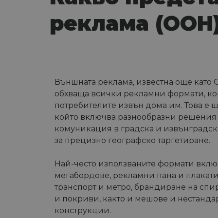
реклама (OOH
Външната реклама, известна още като 
обхваща всички рекламни формати, ко
потребителите извън дома им. Това е 
който включва разнообразни решения 
комуникация в градска и извънградска
за прецизно географско таргетиране.
Най-често използваните формати вклю
мегабордове, рекламни пана и плакати
транспорт и метро, брандиране на спи
и покриви, както и мешове и нестанд
конструкции.