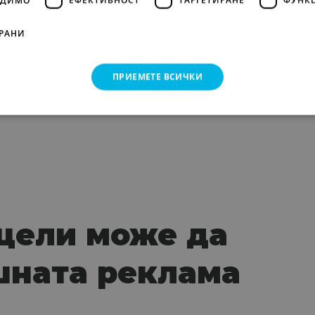
РАНИ
rformance marketing стратегията ще донесе по-висок
ПРИЕМЕТЕ ВСИЧКИ
 цели може да
шната реклама