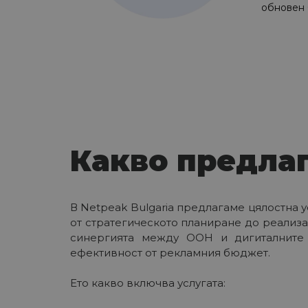
обновен 
Какво предла
В Netpeak Bulgaria предлагаме цялостна у
от стратегическото планиране до реализа
синергията между OOH и дигиталните 
ефективност от рекламния бюджет.
Ето какво включва услугата: