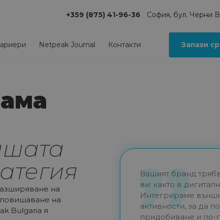
+359 (875) 41-96-36
София, бул. Черни В
ариери
Netpeak Journal
Контакти
Запази с
лама
вашата
атегия
Вашият бранд трябв
ви: както в дигиталн
разширяване на
Интегрираме външн
 повишаване на
активности, за да п
k Bulgaria я
придобиване и по-г