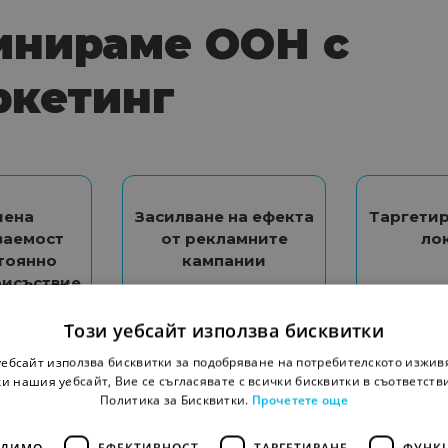
инираме ООН с
ркетинг
шена
Засилване на ефекта
Таргетир
ваемост
от рекламните
ло
тоянно
кампании
рисъствие
Този уебсайт използва бисквитки
уебсайт използва бисквитки за подобряване на потребителското изжив
и нашия уебсайт, Вие се съгласявате с всички бисквитки в съответств
Политика за Бисквитки.
Прочетете още
ОДИМО
ЕФЕКТИВНОСТ
ТАРГЕТИРАНЕ
ФУНК