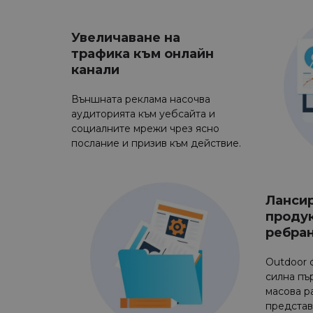
Увеличаване на
трафика към онлайн
канали
Външната реклама насочва
аудиторията към уебсайта и
социалните мрежи чрез ясно
послание и призив към действие.
Лансир
продук
ребра
Outdoor 
силна пъ
масова р
представ