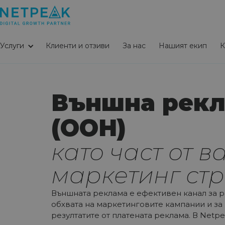
Услуги
Клиенти и отзиви
За нас
Нашият екип
К
Външна рек
(ООН)
като част от 
маркетинг стр
Външната реклама е ефективен канал за 
обхвата на маркетинговите кампании и за
резултатите от платената реклама. В Netpea