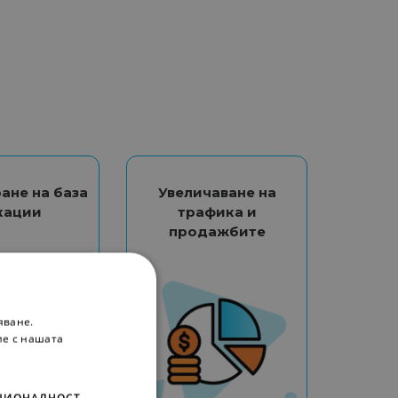
ане на база
Увеличаване на
кации
трафика и
продажбите
яване.
ие с нашата
ЦИОНАЛНОСТ