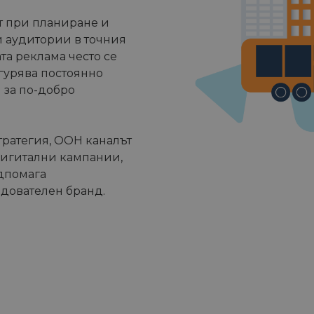
т при планиране и
и аудитории в точния
та реклама често се
гурява постоянно
 за по-добро
стратегия, OOH каналът
дигитални кампании,
одпомага
едователен бранд.