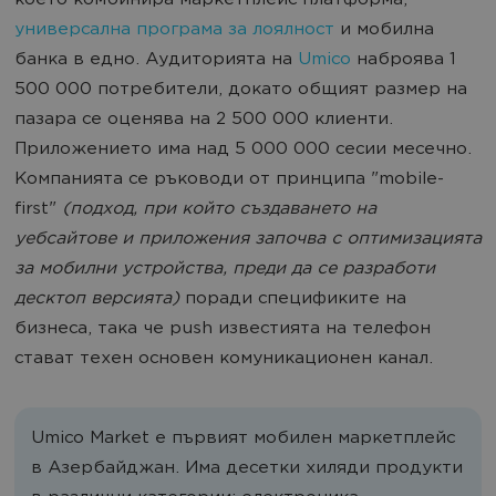
което комбинира маркетплейс платформа,
универсална програма за лоялност
и мобилна
банка в едно. Аудиторията на
Umico
наброява 1
500 000 потребители, докато общият размер на
пазара се оценява на 2 500 000 клиенти.
Приложението има над 5 000 000 сесии месечно.
Компанията се ръководи от принципа "mobile-
first"
(подход, при който създаването на
уебсайтове и приложения започва с оптимизацията
за мобилни устройства, преди да се разработи
десктоп версията)
поради спецификите на
бизнеса, така че push известията на телефон
стават техен основен комуникационен канал.
Umico Market е първият мобилен маркетплейс
в Азербайджан. Има десетки хиляди продукти