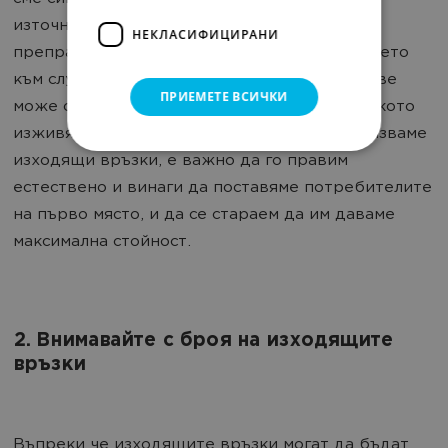
източниците на информация, към които
НЕКЛАСИФИЦИРАНИ
препращаме потребителите си. Препращането
към случайни, нерелевантни или спам сайтове
ПРИЕМЕТЕ ВСИЧКИ
може сериозно да навреди на потребителското
изживяване и класирането ни. Когато използваме
изходящи връзки, е важно да го правим
естествено и винаги да поставяме потребителите
на първо място, и да се стараем да им даваме
максимална стойност.
2. Внимавайте с броя на изходящите
връзки
Въпреки че изходящите връзки могат да бъдат