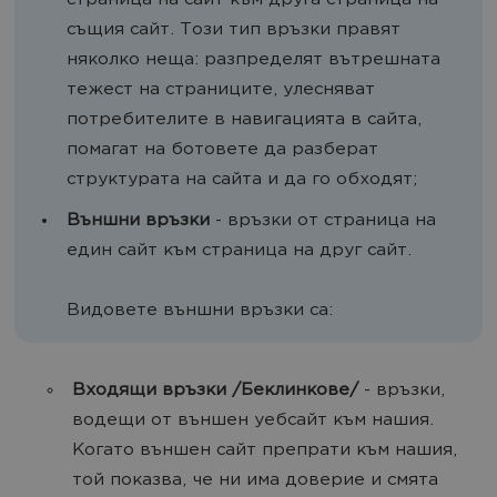
страница на сайт към друга страница на
същия сайт. Този тип връзки правят
няколко неща: разпределят вътрешната
тежест на страниците, улесняват
потребителите в навигацията в сайта,
помагат на ботовете да разберат
структурата на сайта и да го обходят;
Външни връзки
- връзки от страница на
един сайт към страница на друг сайт.
Видовете външни връзки са:
Входящи връзки /Беклинкове/
- връзки,
водещи от външен уебсайт към нашия.
Когато външен сайт препрати към нашия,
той показва, че ни има доверие и смята