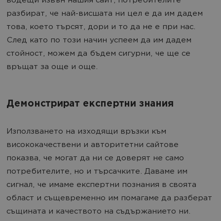
водещи извън нашия сайт, потребителите
разбират, че най-висшата ни цел е да им дадем
това, което търсят, дори и то да не е при нас.
След като по този начин успеем да им дадем
стойност, можем да бъдем сигурни, че ще се
връщат за още и още.
Демонстрират експертни знания
Използването на изходящи връзки към
висококачествени и авторитетни сайтове
показва, че могат да ни се доверят не само
потребителите, но и търсачките. Даваме им
сигнал, че имаме експертни познания в своята
област и същевременно им помагаме да разберат
същината и качеството на съдържанието ни.