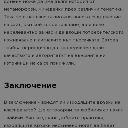
домейн може да има дълга история от
метаморфози, минавайки през различни тематики.
Така че е напълно възможно новото съдържание
на сайт, към който препращаме, да е вече
нерелевантно за нас и да влоши потребителското
изживяване и сигналите към търсачката. Затова
трябва периодично да проверяваме дали
качеството и авторитетът на външните ни
източници не са се понижили.
Заключение
В заключение - вредят ли изходящите връзки на
класирането? Ще отговорим по любимия си начин
-
зависи
. Ако следваме добрите практики,
изходящите връзки несъмнено могат да бъдат