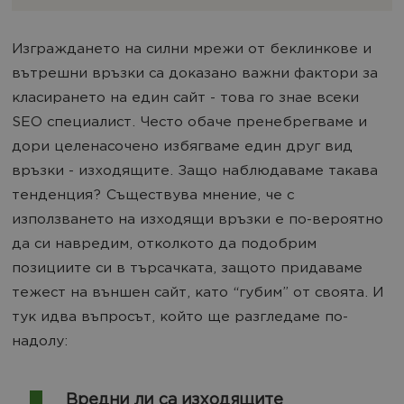
Изграждането на силни мрежи от беклинкове и
вътрешни връзки са доказано важни фактори за
класирането на един сайт - това го знае всеки
SEO специалист. Често обаче пренебрегваме и
дори целенасочено избягваме един друг вид
връзки - изходящите. Защо наблюдаваме такава
тенденция? Съществува мнение, че с
използването на изходящи връзки е по-вероятно
да си навредим, отколкото да подобрим
позициите си в търсачката, защото придаваме
тежест на външен сайт, като “губим” от своята. И
тук идва въпросът, който ще разгледаме по-
надолу:
Вредни ли са изходящите