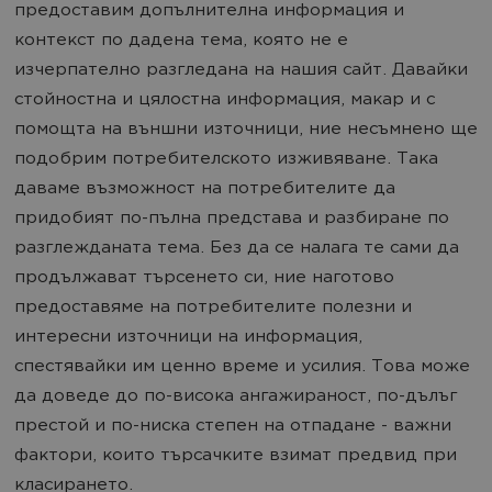
предоставим допълнителна информация и
контекст по дадена тема, която не е
изчерпателно разгледана на нашия сайт. Давайки
стойностна и цялостна информация, макар и с
помощта на външни източници, ние несъмнено ще
подобрим потребителското изживяване. Така
даваме възможност на потребителите да
придобият по-пълна представа и разбиране по
разглежданата тема. Без да се налага те сами да
продължават търсенето си, ние наготово
предоставяме на потребителите полезни и
интересни източници на информация,
спестявайки им ценно време и усилия. Това може
да доведе до по-висока ангажираност, по-дълъг
престой и по-ниска степен на отпадане - важни
фактори, които търсачките взимат предвид при
класирането.