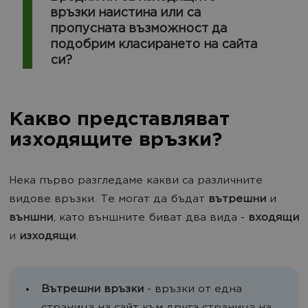
връзки наистина или са
пропусната възможност да
подобрим класирането на сайта
си?
Какво представляват
изходящите връзки?
Нека първо разгледаме какви са различните
видове връзки. Те могат да бъдат
вътрешни
и
външни
, като външните биват два вида -
входящи
и
изходящи
.
Вътрешни връзки
- връзки от една