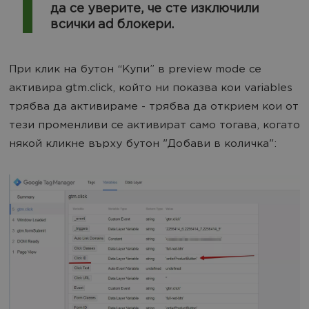
да се уверите, че сте изключили
всички ad блокери.
При клик на бутон “Купи” в preview mode се
активира gtm.click, който ни показва кои variables
трябва да активираме - трябва да открием кои от
тези променливи се активират само тогава, когато
някой кликне върху бутон "Добави в количка":