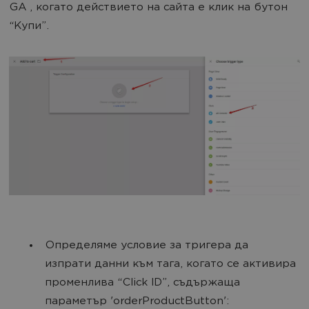
GA , когато действието на сайта е клик на бутон
“Купи”.
Определяме условие за тригерa да
изпрати данни към тага, когато се активира
променлива “Click ID”, съдържаща
параметър 'orderProductButton':