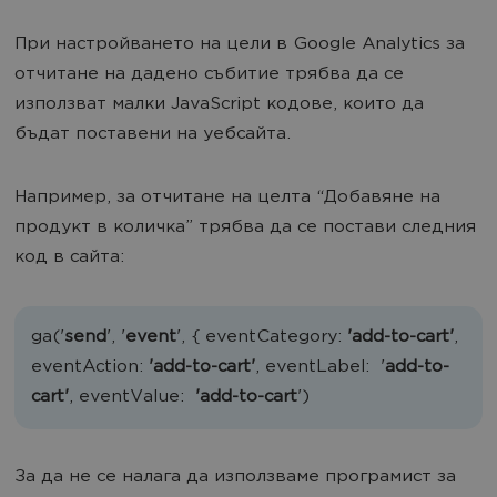
При настройването на цели в Google Analytics за
отчитане на дадено събитие трябва да се
използват малки JavaScript кодове, които да
бъдат поставени на уебсайта.
Например, за отчитане на целта “Добавяне на
продукт в количка” трябва да се постави следния
код в сайта:
ga('
send
', '
event
', { eventCategory:
'add-to-cart'
,
eventAction:
'add-to-cart'
, eventLabel: '
add-to-
cart'
, eventValue:
'add-to-cart
')
За да не се налага да използваме програмист за