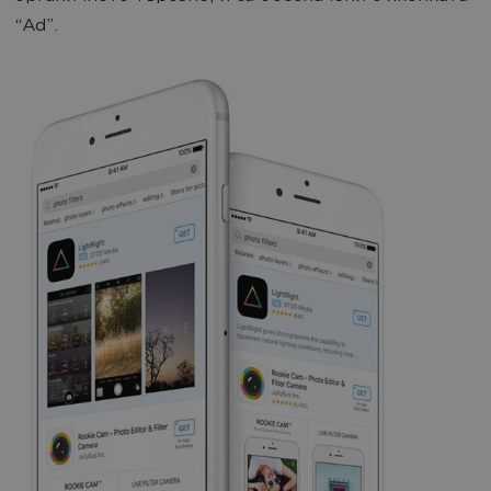
“Ad”.