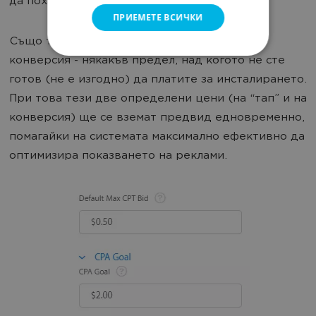
да похарчите за един “тап”.
ПРИЕМЕТЕ ВСИЧКИ
Също така можете да определите цена на
конверсия - някакъв предел, над когото не сте
готов (не е изгодно) да платите за инсталирането.
При това тези две определени цени (на “тап” и на
конверcия) ще се вземат предвид едновременно,
помагайки на системата максимално ефективно да
оптимизира показването на реклами.