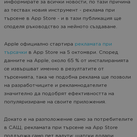
информирате за всички новости, по тази причина
аз тествах новия инструмент - реклама при
търсене в App Store - и в тази публикация ще
споделя ръководство за нейното създаване.
Apple официално стартира
рекламата при
търсачки
в App Store на 5 октомври. Според
данните на Apple, около 65 % от инсталиранията
се извършват именно в резултатите от
търсенията, така че подобна реклама ще позволи
на разработчиците и рекламнодателите
значително да подобрят ефективността на
популяризиране на своите приложения.
Докато е на разположение само за потребителите
в САЩ, рекламата при търсене на App Store
поддържа само пет валути: щатски долари,