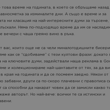
 това време на годината, в което се обръщаме назад
авносметка за изминалите дни. А също е време и за
та ни класация на най-интересните думи за търсене, 
блъскали. Няма по-подходящо време да им се наслади
е вечери с чаша греяно вино в ръка.
от вас, които още не са чели миналогодишните бисери
ме как се “сдобиваме” с тези култови фрази: докато
 на ключовите думи, задействали наша реклама в Goo
яме и колекционираме най-шантавите от тях, за да ви
в края на годината и да се посмеем заедно. Някои от 
о забавни, други са по-скоро плачевни с правописа си
т са способни да накарат човек да се замисли какво т
 каже авторът. Но най-вече: всички те са истински и
авени.