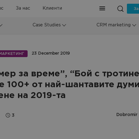
рс
За нас
Клиенти
За
Case Studies
CRM marketing
23 December 2019
МАРКЕТИНГ
мер за време”, “Бой с тротин
е 100+ от най-шантавите думи
ене на 2019-та
Dobromir
3