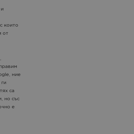
 и
с които
м от
,
 правим
gle, ние
 ги
тях са
, но със
очно е