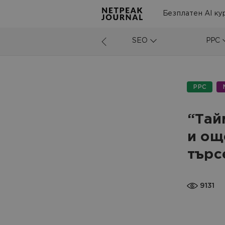
Безплатен AI ку
SEO
PPC
PPC
“Тай
и ощ
търс
9131