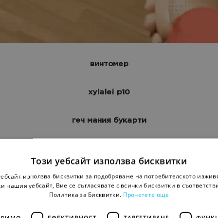
винтомер
xylalei p10
геч мания букарти
магнезий против мания за сладко
Този уебсайт използва бисквитки
уебсайт използва бисквитки за подобряване на потребителското изжив
тениска против хъркане
и нашия уебсайт, Вие се съгласявате с всички бисквитки в съответств
Политика за Бисквитки.
Прочетете още
кога е умрял гауди моля
ОДИМО
ЕФЕКТИВНОСТ
ТАРГЕТИРАНЕ
ФУНК