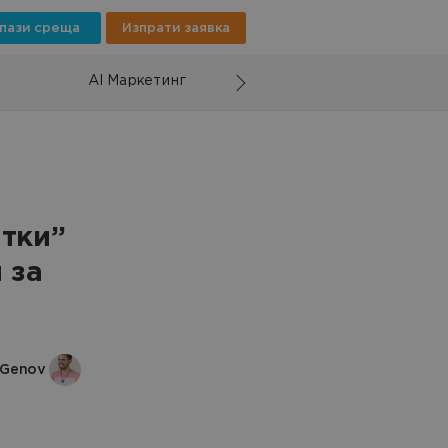
пази среща
Изпрати заявка
AI Маркетинг
етки”
 за
 Genov