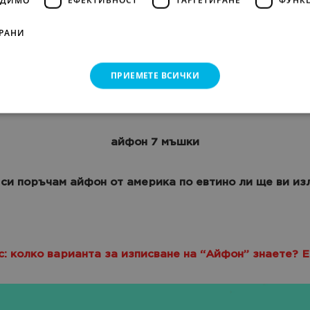
малко конвекторче
РАНИ
айфон 300 лв 5с нов ама не на андроид
ПРИЕМЕТЕ ВСИЧКИ
айфон 5s за 111лева
айфон 7 мъшки
 си поръчам айфон от америка по евтино ли ще ви из
с: колко варианта за изписване на “Айфон” знаете? Е