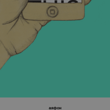
аяфон