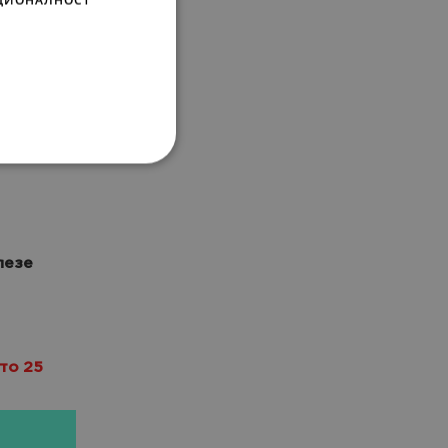
лезе
то 25