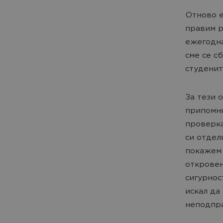
Отново е
правим р
ежегодна
сме се с
студенит
За тези 
припомня
проверка
си отдел
покажем 
откровен
сигурнос
искал да
неподпр