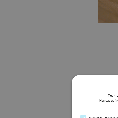
Този 
Използвайк
СТРОГО НЕОБХ