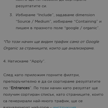
резултатите си.
Избираме “Include”, задаваме dimension
“Source / Medium”, избираме “Containing” и
пишем в празното поле “google / organic”.
*По този начин ще видим трафик само от Google
Organic за страниците, които ще анализираме.
4. Натискаме “Apply”.
След като приложим горните филтри,
препоръчително е да си сортираме резултатите
по “
Entrances
”. По този начин като резултат ще
получим сортиран списък, като страниците, които
са генерирали най-много трафик, ще се
визуализират най-горе -
инструкция
.