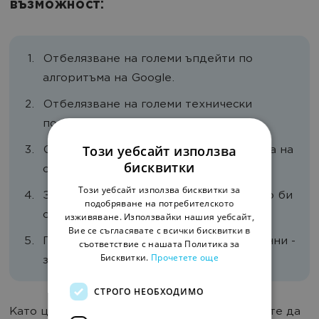
възможност:
Отбелязване на големи ъпдейти по
алгоритъма на Google.
Отбелязване на големи технически
подобрения по сайта.
Този уебсайт използва
Отбелязване при смяна на структурата на
бисквитки
сайта.
Този уебсайт използва бисквитки за
За отбелязване на важна статия, която би
подобряване на потребителското
следвало да донесе повече трафик.
изживяване. Използвайки нашия уебсайт,
Вие се съгласявате с всички бисквитки в
При имплементация на ръчни мета данни -
съответствие с нашата Политика за
Бисквитки.
Прочетете още
задължително.
СТРОГО НЕОБХОДИМО
Като цяло, няма ограничения за какво можете да