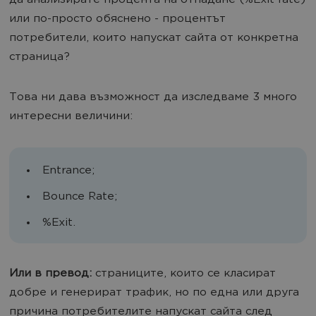
да анализирате процента на отпадане (%Exit rate)
или по-просто обяснено - процентът
потребители, които напускат сайта от конкретна
страница?
Това ни дава възможност да изследваме 3 много
интересни величини:
Entrance;
Bounce Rate;
%Exit.
Или в превод:
страниците, които се класират
добре и генерират трафик, но по една или друга
причина потребителите напускат сайта след