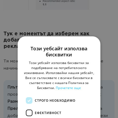
Тук е моментът да изберем как
добавената снимка да изглежда в
рекламите.
Този уебсайт използва
бисквитки
Тя може да бъде модифицирана по следните
Този уебсайт използва бисквитки за
подобряване на потребителското
начини:
изживяване. Използвайки нашия уебсайт,
Вие се съгласявате с всички бисквитки в
съответствие с нашата Политика за
Плътност
- може да промените степента на
Бисквитки.
Прочетете още
прозрачност на добавеното изображение;
СТРОГО НЕОБХОДИМО
Размер
- да промените големината;
Преливане
- да изберете как цветовете на
ЕФЕКТИВНОСТ
добавеното изображение да се сливат с тези