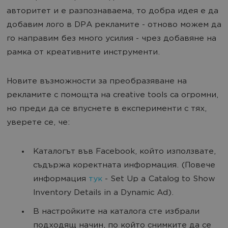
авторитет и е разпознаваема, то добра идея е да
добавим лого в DPA рекламите - отново можем да
го направим без много усилия - чрез добавяне на
рамка от креативните инструменти.
Новите възможности за преобразяване на
рекламите с помощта на creative tools са огромни,
но преди да се впуснете в експерименти с тях,
уверете се, че:
Каталогът във Facebook, който използвате,
съдържа коректната информация. (Повече
информация
тук
- Set Up a Catalog to Show
Inventory Details in a Dynamic Ad).
В настройките на каталога сте избрали
подходящ начин, по който снимките да се