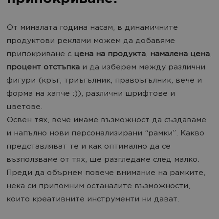
От миналата година насам, в динамичните
продуктови реклами можем да добавяме
припокриване с
цена на продукта
,
намалена цена
,
процент отстъпка
и да изберем между различни
фигури (кръг, триъгълник, правоъгълник, вече и
форма на хапче :)), различни шрифтове и
цветове.
Освен тях, вече имаме възможност да създаваме
и напълно нови персонализирани “рамки”. Какво
представляват те и как оптимално да се
възползваме от тях, ще разгледаме след малко.
Преди да обърнем повече внимание на рамките,
нека си припомним останалите възможности,
които креативните инструменти ни дават.