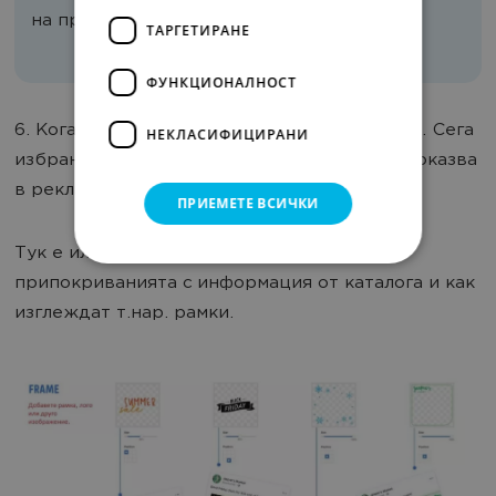
на продуктите в рекламата.
ТАРГЕТИРАНЕ
ФУНКЦИОНАЛНОСТ
6. Когато сте готови,
запаметете промените
. Сега
НЕКЛАСИФИЦИРАНИ
избраната информация от каталога ще се показва
в рекламата.
ПРИЕМЕТЕ ВСИЧКИ
Тук е илюстрирано как изглеждат
припокриванията с информация от каталога и как
изглеждат т.нар. рамки.