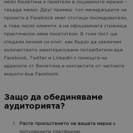
мейл бюлетина а приятели в социалните мрежи –
твърде малко. Друг пример: топ мениджърите на
проекти в Facebook имат стотици последователи,
в това число клиенти, а на официалната страница
практически няма посетители. В този пост ще
споделя личния си опит: как бързо да увеличим
количеството заинтересовани потребители във
Facebook, Twitter и LinkedIn с помощта на
адресите от бюлетина и контактите от частните
акаунти във Facebook.
Защо да обединяваме
аудиторията?
Расте присъствието на вашата марка
в
популярните платформи.