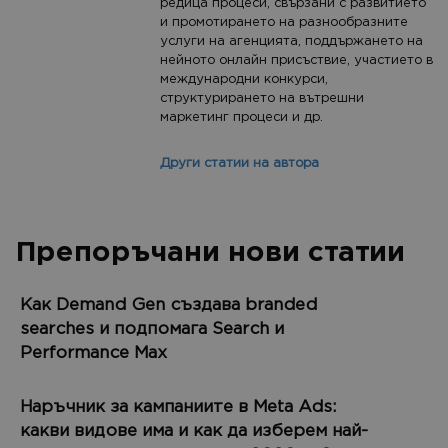
редица процеси, свързани с развитието
и промотирането на разнообразните
услуги на агенцията, поддържането на
нейното онлайн присъствие, участието в
международни конкурси,
структурирането на вътрешни
маркетинг процеси и др.
Други статии на автора
Препоръчани нови статии
Как Demand Gen създава branded
searches и подпомага Search и
Performance Max
Наръчник за кампаниите в Meta Ads:
какви видове има и как да изберем най-