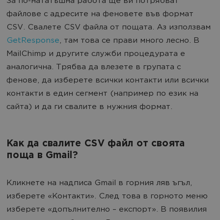
За по-нататъшна работа ще ви потрябват
файлове с адресите на феновете във формат
CSV. Свалете CSV файла от пощата. Аз използвам
GetResponse
, там това се прави много лесно. В
MailChimp и другите служби процедурата е
аналогична. Трябва да влезете в групата с
фенове, да изберете всички контакти или всички
контакти в един сегмент (например по език на
сайта) и да ги свалите в нужния формат.
Как да свалите CSV файл от своята
поща в Gmail?
Кликнете на надписа Gmail в горния ляв ъгъл,
изберете «Контакти». След това в горното меню
изберете «допълнително – експорт». В появилия