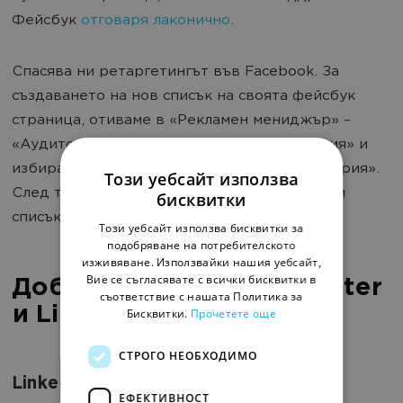
Фейсбук
отговаря лаконично
.
Спасява ни ретаргетингът във Facebook. За
създаването на нов списък на своята фейсбук
страница, отиваме в «Рекламен мениджър» –
«Аудитории». Натискаме «Създай аудитория» и
избираме «Създай персонализирана аудитория».
Този уебсайт използва
След това избираме възможността да качим
бисквитки
списък с email-адреси.
Този уебсайт използва бисквитки за
подобряване на потребителското
изживяване. Използвайки нашия уебсайт,
Вие се съгласявате с всички бисквитки в
Добавяме фенове в Twitter
съответствие с нашата Политика за
и LinkedIn
Бисквитки.
Прочетете още
СТРОГО НЕОБХОДИМО
LinkedIn
ЕФЕКТИВНОСТ