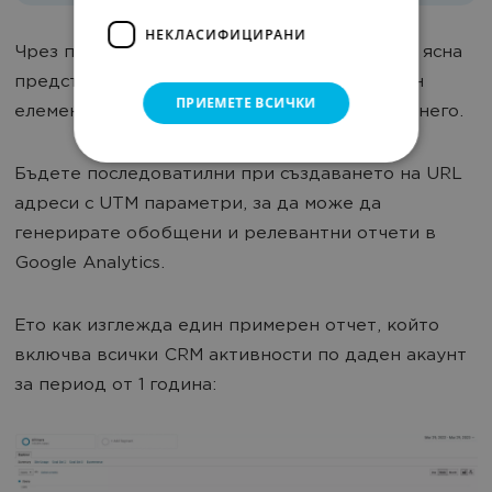
НЕКЛАСИФИЦИРАНИ
Чрез параметъра '
съдържание'
ще получите ясна
представа за количеството трафик от даден
ПРИЕМЕТЕ ВСИЧКИ
елемент в имейл шаблона и резултатите от него.
Бъдете последоватилни при създаването на URL
адреси с UTM параметри, за да може да
генерирате обобщени и релевантни отчети в
Google Analytics.
Ето как изглежда един примерен отчет, който
включва всички CRM активности по даден акаунт
за период от 1 година: