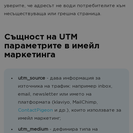
уверите, че адресът не води потребителите към
несъществуваща или грешна страница.
Същност на UTM
параметрите в имейл
маркетинга
utm_source
- дава информация за
източника на трафик: например inbox,
email, newsletter или името на
платформата (klaviyo, MailChimp,
ContactPigeon
и др.), които използвате за
имейл маркетинг;
utm_medium
- дефинира типа на