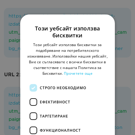
https://www.ciela.com/knigi/vsichki-knigi-ot-
izdatelstvo-ciela?
Този уебсайт използва
utm_source
=inbox&
utm_medium
=email&
utm_cam
бисквитки
paign
=ciela-
Този уебсайт използва бисквитки за
bg_newsletter_01032023&
utm_content
=banner
подобряване на потребителското
изживяване. Използвайки нашия уебсайт,
Вие се съгласявате с всички бисквитки в
съответствие с нашата Политика за
Бисквитки.
Прочетете още
URL 2:
СТРОГО НЕОБХОДИМО
https://www.ciela.com/knigi/vsichki-knigi-ot-
ЕФЕКТИВНОСТ
izdatelstvo-ciela?
utm_source
=inbox&
utm_medium
=email&
utm_cam
ТАРГЕТИРАНЕ
paign
=ciela-
bg_newsletter_01032023&
utm_content
=button
ФУНКЦИОНАЛНОСТ