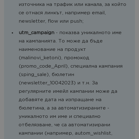
източника на трафик или канала, за който
се отнася линкът, например email,
newsletter, flow или push;
utm_campaign
- показва уникалното име
на кампанията. То може да бъде
наименование на продукт
(malinovi_ketoni), промокод
(promo_code_April), специална кампания
(sping_sale), бюлетин
(newsletter_10042023) и т.н. За
регулярните имейл кампании може да
добавяте дата на изпращане на
бюлетина, а за автоматизираните -
уникалното им име и специално
отбелязване, че са автоматизирани
кампании (например, autom_wishlist,