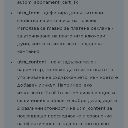
autom_abonament_cart_1);
utm_term
- дефинира допълнителни
свойства на източника на трафик.
Използва се главно за платена реклама -
за уточняване на платените ключови
думи, които се използват за дадена
кампания;
utm_content
- не е задължителен
параметър, но може да го използвате за
уточняване на съдържанието, към което е
добавен линкът. Например, ако
използвате 2 call-to-action линка в един и
същи имейл шаблон, е добре да зададете
2 различни стойности на utm_content за
последващо проследяване и сравнение
на ефективността на двата поотделно.