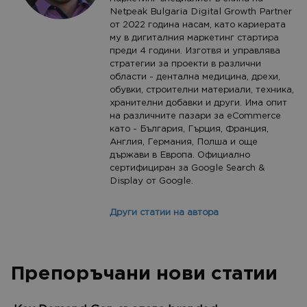
Netpeak Bulgaria Digital Growth Partner
от 2022 година насам, като кариерата
му в дигиталния маркетинг стартира
преди 4 години. Изготвя и управлява
стратегии за проекти в различни
области - дентална медицина, дрехи,
обувки, строителни материали, техника,
хранителни добавки и други. Има опит
на различните пазари за eCommerce
като - България, Гърция, Франция,
Англия, Германия, Полша и още
държави в Европа. Официално
сертифициран за Google Search &
Display от Google.
Други статии на автора
Препоръчани нови статии