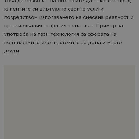
това да позволят на бизнесите да показват пред
клиентите си виртуално своите услуги,
посредством използването на смесена реалност и
преживявания от физическия свят. Пример за
употреба на тази технология са сферата на
недвижимите имоти, стоките за дома и много
други.