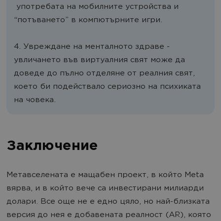
употребата на мобилните устройства и
“потъването” в компютърните игри.
4. Увреждане на менталното здраве -
увличането във виртуалния свят може да
доведе до пълно отделяне от реалния свят,
което би подействало сериозно на психиката
на човека.
Заключение
Метавселената е мащабен проект, в който Meta
вярва, и в който вече са инвестирани милиарди
долари. Все още не е едно цяло, но най-близката
версия до нея е добавената реалност (AR), която