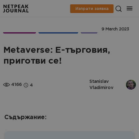
Изпрати заявка
МАРКЕТИНГ
FACEBOOK ADS
SMM
9 March 2023
Metaverse: E-търговия,
приготви се!
Stanislav 
4166
4
Vladimirov
Съдържание: