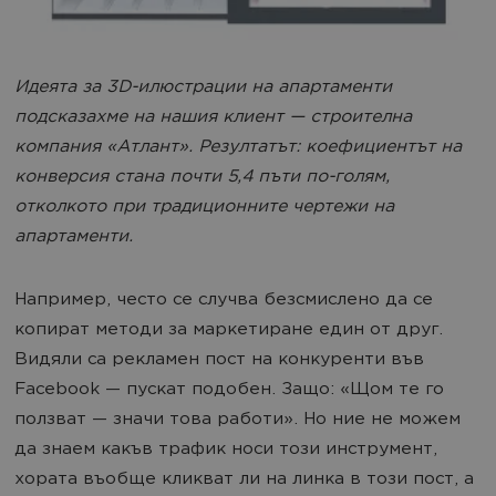
Идеята за 3D-илюстрации на апартаменти
подсказахме на нашия клиент — строителна
компания «Атлант». Резултатът: коефициентът на
конверсия стана почти 5,4 пъти по-голям,
отколкото при традиционните чертежи на
апартаменти.
Например, често се случва безсмислено да се
копират методи за маркетиране един от друг.
Видяли са рекламен пост на конкуренти във
Facebook — пускат подобен. Защо: «Щом те го
ползват — значи това работи». Но ние не можем
да знаем какъв трафик носи този инструмент,
хората въобще кликват ли на линка в този пост, а