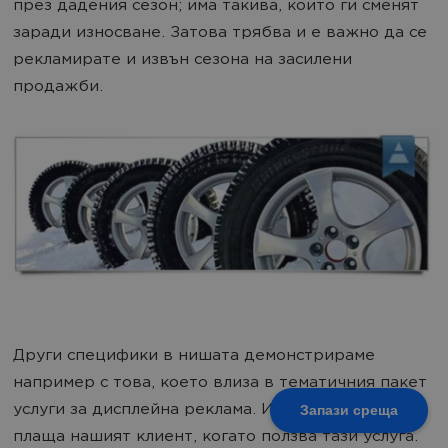
през дадения сезон; има такива, които ги сменят
заради износване. Затова трябва и е важно да се
рекламирате и извън сезона на засилени
продажби.
Други специфики в нишата демонстрираме
например с това, което влиза в тематичния пакет
услуги за дисплейна реклама. И така, за какво
Запази среща
плаща нашият клиент, когато ползва тази услуга.