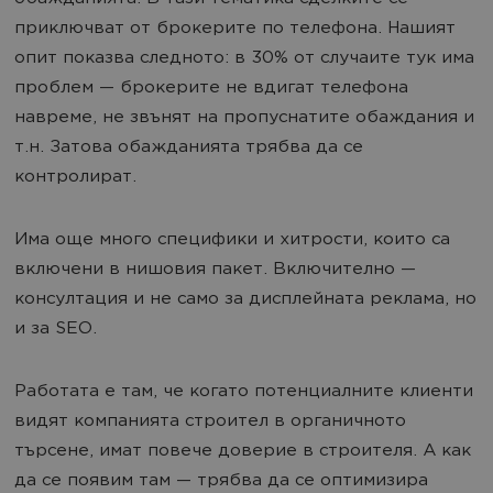
приключват от брокерите по телефона. Нашият
опит показва следното: в 30% от случаите тук има
проблем — брокерите не вдигат телефона
навреме, не звънят на пропуснатите обаждания и
т.н. Затова обажданията трябва да се
контролират.
Има още много специфики и хитрости, които са
включени в нишовия пакет. Включително —
консултация и не само за дисплейната реклама, но
и за SEO.
Работата е там, че когато потенциалните клиенти
видят компанията строител в органичното
търсене, имат повече доверие в строителя. А как
да се появим там — трябва да се оптимизира