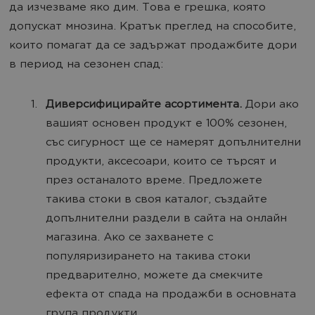
да изчезваме яко дим. Това е грешка, която
допускат мнозина. Кратък преглед на способите,
които помагат да се задържат продажбите дори
в период на сезонен спад:
Диверсифицирайте асортимента.
Дори ако
вашият основен продукт е 100% сезонен,
със сигурност ще се намерят допълнителни
продукти, аксесоари, които се търсят и
през останалото време. Предложете
такива стоки в своя каталог, създайте
допълнителни раздели в сайта на онлайн
магазина. Ако се захванете с
популяризирането на такива стоки
предварително, можете да смекчите
ефекта от спада на продажби в основната
група продукти.