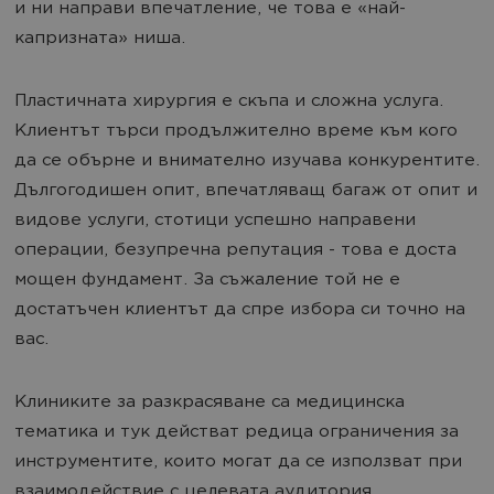
и ни направи впечатление, че това е «най-
капризната» ниша.
Пластичната хирургия е скъпа и сложна услуга.
Клиентът търси продължително време към кого
да се обърне и внимателно изучава конкурентите.
Дългогодишен опит, впечатляващ багаж от опит и
видове услуги, стотици успешно направени
операции, безупречна репутация - това е доста
мощен фундамент. За съжаление той не е
достатъчен клиентът да спре избора си точно на
вас.
Клиниките за разкрасяване са медицинска
тематика и тук действат редица ограничения за
инструментите, които могат да се използват при
взаимодействие с целевата аудитория.