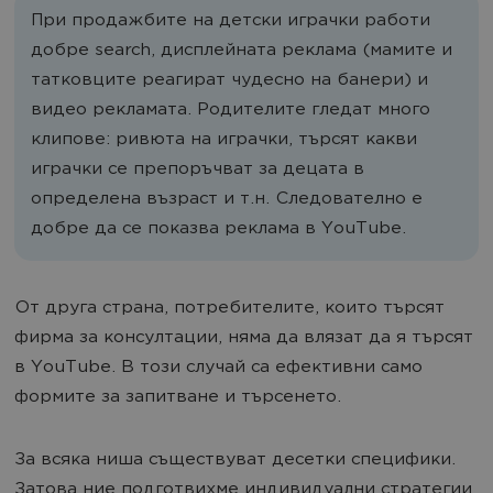
При продажбите на детски играчки работи
добре search, дисплейната реклама (мамите и
татковците реагират чудесно на банери) и
видео рекламата. Родителите гледат много
клипове: ривюта на играчки, търсят какви
играчки се препоръчват за децата в
определена възраст и т.н. Следователно е
добре да се показва реклама в YouTube.
От друга страна, потребителите, които търсят
фирма за консултации, няма да влязат да я търсят
в YouTube. В този случай са ефективни само
формите за запитване и търсенето.
За всяка ниша съществуват десетки специфики.
Затова ние подготвихме индивидуални стратегии