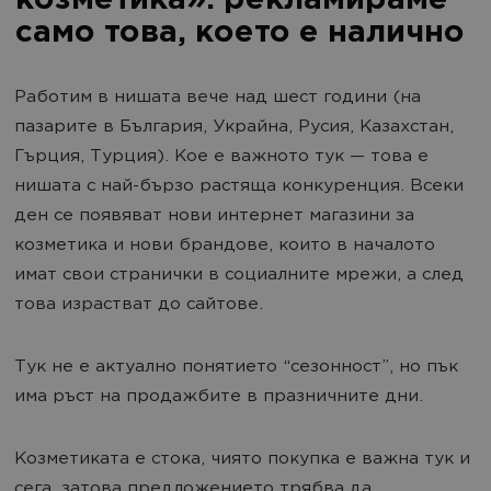
козметика»: рекламираме
само това, което е налично
Работим в нишата вече над шест години (на
пазарите в България, Украйна, Русия, Казахстан,
Гърция, Турция). Кое е важното тук — това е
нишата с най-бързо растяща конкуренция. Всеки
ден се появяват нови интернет магазини за
козметика и нови брандове, които в началото
имат свои странички в социалните мрежи, а след
това израстват до сайтове.
Тук не е актуално понятието “сезонност”, но пък
има ръст на продажбите в празничните дни.
Козметиката е стока, чиято покупка е важна тук и
сега, затова предложението трябва да