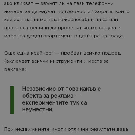
ако кликват — звънят ли на тези телефонни
номера, за да научат подробности? Хората, които
кликват на линка, платежоспособни ли са или
просто са решили да проверят колко струва в
момента даден апартамент в центъра на града.
Още една крайност — пробват всичко подред
(включват всички инструменти и места за
реклама).
Независимо от това какъв е
обекта за реклама —
експериментите тук са
неуместни.
При недвижимите имоти отлични резултати дава