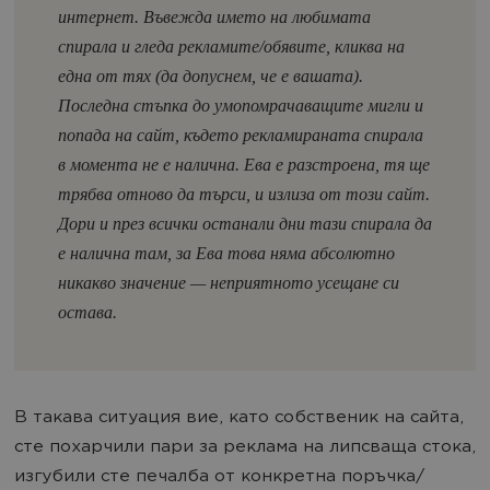
интернет. Въвежда името на любимата
спирала и гледа рекламите/обявите, кликва на
една от тях (да допуснем, че е вашата).
Последна стъпка до умопомрачаващите мигли и
попада на сайт, където рекламираната спирала
в момента не е налична. Ева е разстроена, тя ще
трябва отново да търси, и излиза от този сайт.
Дори и през всички останали дни тази спирала да
е налична там, за Ева това няма абсолютно
никакво значение — неприятното усещане си
остава.
В такава ситуация вие, като собственик на сайта,
сте похарчили пари за реклама на липсваща стока,
изгубили сте печалба от конкретна поръчка/