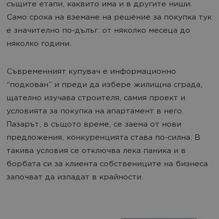
същите етапи, каквито има и в другите ниши.
Само срока на вземане на решение за покупка тук
е значително по-дълъг: от няколко месеца до
няколко години.
Съвременният купувач е информационно
“подкован” и преди да избере жилищна сграда,
щателно изучава строителя, самия проект и
условията за покупка на апартамент в него.
Пазарът, в същото време, се заема от нови
предложения, конкуренцията става по-силна. В
такива условия се отключва лека паника и в
борбата си за клиента собствениците на бизнеса
започват да изпадат в крайности.