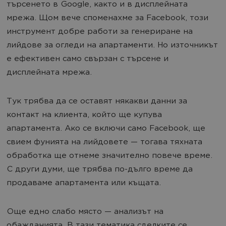
търсенето в Google, както и в дисплейната
мрежа. Щом вече споменахме за Facebook, този
инструмент добре работи за генериране на
лийдове за огледи на апартаменти. Но източникът
е ефективен само свързан с търсене и
дисплейната мрежа.
Тук трябва да се оставят някакви данни за
контакт на клиента, който ще купува
апартамента. Ако се включи само Facebook, ще
свием фунията на лийдовете — тогава тяхната
обработка ще отнеме значително повече време.
С други думи, ще трябва по-дълго време да
продаваме апартамента или къщата.
Още едно слабо място — анализът на
обажданията. В тази тематика сделките се