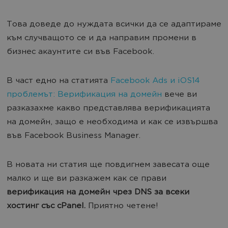
Това доведе до нуждата всички да се адаптираме
към случващото се и да направим промени в
бизнес акаунтите си във Facebook.
В част едно на статията
Facebook Ads и iOS14
проблемът: Верификация на домейн
вече ви
разказахме какво представлява верификацията
на домейн, защо е необходима и как се извършва
във Facebook Business Manager.
В новата ни статия ще повдигнем завесата още
малко и ще ви разкажем как се прави
верификация на домейн чрез DNS за всеки
хостинг със cPanel.
Приятно четене!