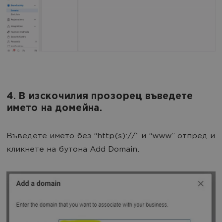
4. В изскочилия прозорец въведете
името на домейна.
Въведете името без “http(s)://” и “www” отпред и
кликнете на бутона Add Domain.