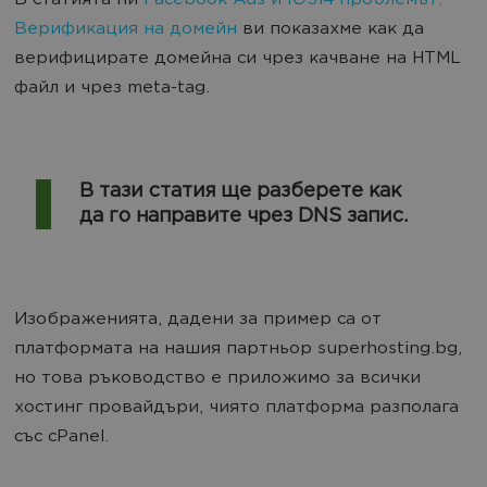
В статията ни
Facebook Ads и iOS14 проблемът:
Верификация на домейн
ви показахме как да
верифицирате домейна си чрез качване на HTML
файл и чрез meta-tag.
В тази статия ще разберете как
да го направите чрез DNS запис.
Изображенията, дадени за пример са от
платформата на нашия партньор superhosting.bg,
но това ръководство е приложимо за всички
хостинг провайдъри, чиято платформа разполага
със cPanel.