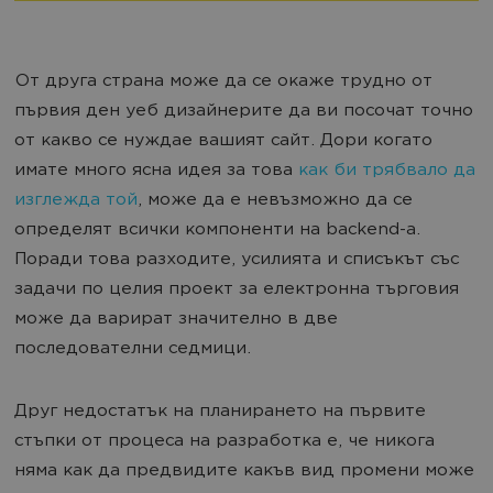
От друга страна може да се окаже трудно от
първия ден уеб дизайнерите да ви посочат точно
от какво се нуждае вашият сайт. Дори когато
имате много ясна идея за това
как би трябвало да
изглежда той
, може да е невъзможно да се
определят всички компоненти на backend-a.
Поради това разходите, усилията и списъкът със
задачи по целия проект за електронна търговия
може да варират значително в две
последователни седмици.
Друг недостатък на планирането на първите
стъпки от процеса на разработка е, че никога
няма как да предвидите какъв вид промени може