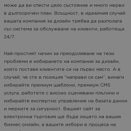
може да ви спести цяло състояние и много нерви
в дългосрочен план. Всъщност, в идеалния случай
вашата компания за дизайн трябва да разполага
със система за обслужване на клиенти, работеща
24/7.
Най-простият начин за преодоляване на тези
проблеми е избирането на компания за дизайн,
която поставя клиентите си на първо място. А в
случай, че сте в позиция “направи си сам”, винаги
избирайте премиум шаблони, премиум CMS
услуга, работете с високо оценявани плъгини и
избирайте експертно управление на базата данни
и мерките за сигурност. Вашият сайт за
електронна търговия ще бъде лицето на вашия
бизнес онлайн, а вашите избори в процеса на