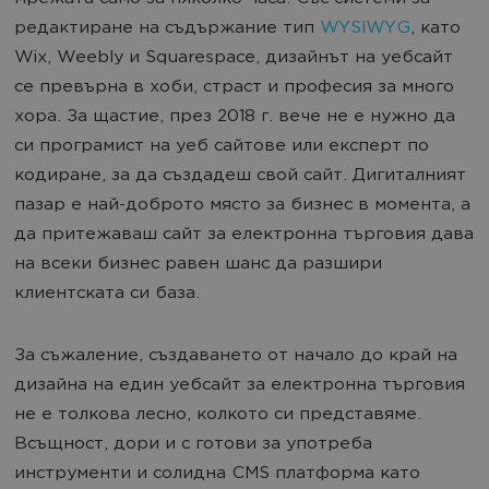
редактиране на съдържание тип
WYSIWYG
, като
Wix, Weebly и Squarespace, дизайнът на уебсайт
се превърна в хоби, страст и професия за много
хора. За щастие, през 2018 г. вече не е нужно да
си програмист на уеб сайтове или експерт по
кодиране, за да създадеш свой сайт. Дигиталният
пазар е най-доброто място за бизнес в момента, а
да притежаваш сайт за електронна търговия дава
на всеки бизнес равен шанс да разшири
клиентската си база.
За съжаление, създаването от начало до край на
дизайна на един уебсайт за електронна търговия
не е толкова лесно, колкото си представяме.
Всъщност, дори и с готови за употреба
инструменти и солидна CMS платформа като