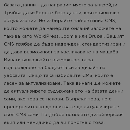
базата данни – да направим място за ъпгрейди.
Трябва да изберете база данни, която включва
актуализации. Не избирайте най-евтиния CMS,
който можете да намерите онлайн! Заложете на
такива като WordPress, Joomla или Drupal. Вашият
CMS трябва да бъде надежден, стандартизиран и
да дава възможност за увеличаване на мащаба.
Винаги включвайте възможността за
надграждане на бюджета си за дизайн на
уебсайта. Също така избирайте CMS, който е
лесен за актуализиране. Така винаги ще можете
да актуализирате съдържанието на базата данни
сами, ако това се налови. Въпреки това, не е
препоръчително да опитвате да актуализиране
своя CMS сами. По-добре помолете дизайнерския
екип или мениджър да ви помогне с това.