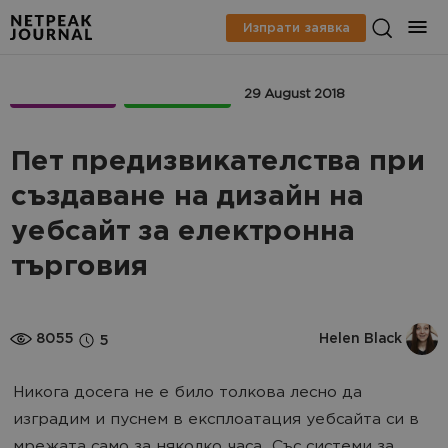
Изпрати заявка
МАРКЕТИНГ
ECOMMERCE
29 August 2018
Пет предизвикателства при
създаване на дизайн на
уебсайт за електронна
търговия
8055
Helen Black
5
Никога досега не е било толкова лесно да
изградим и пуснем в експлоатация уебсайта си в
мрежата само за няколко часа. Със системи за