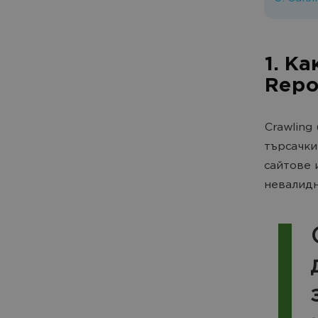
1. К
Repo
Crawling
търсачки
сайтове 
невалидн