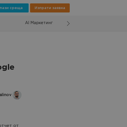
пази среща
Изпрати заявка
AI Маркетинг
ogle
alinov
отчет от