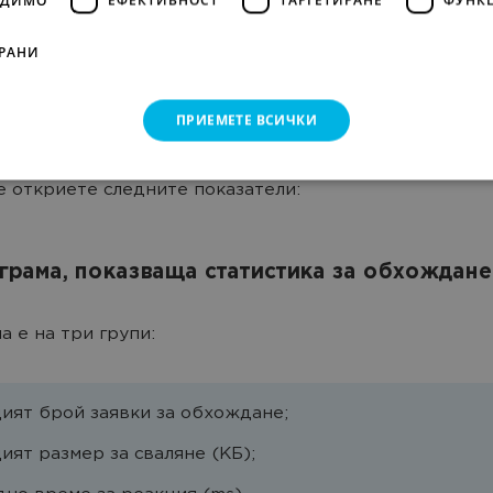
акви отчети ще открием?
РАНИ
 съдържа статистически данни за това как Google е 
ПРИЕМЕТЕ ВСИЧКИ
и за последните 90 дни.
 откриете следните показатели:
иаграма, показваща статистика за обхождане
а е на три групи:
ият брой заявки за обхождане;
ият размер за сваляне (КБ);