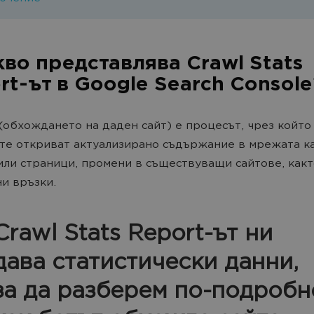
акво представлява Crawl Stats
rt-ът в Google Search Console
 (обхождането на даден сайт) е процесът, чрез който
те откриват актуализирано съдържание в мрежата к
или страници, промени в съществуващи сайтове, какт
и връзки.
Crawl Stats Report-ът ни
дава статистически данни,
за да разберем по-подробн