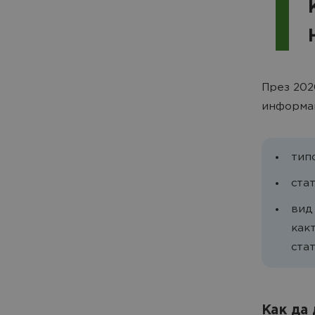
През 202
информац
тип
ста
вид
как
ста
Как да