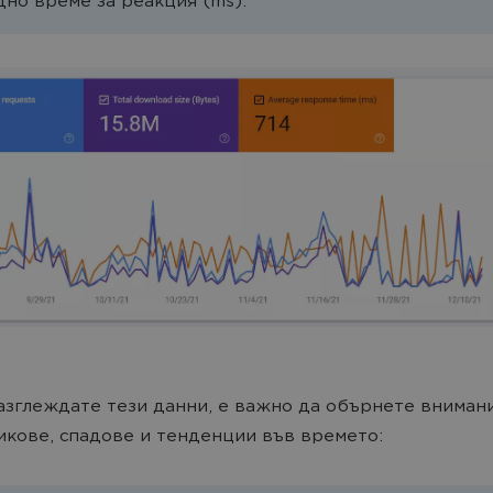
дно време за реакция (ms).
азглеждате тези данни, е важно да обърнете вниман
икове, спадове и тенденции във времето: