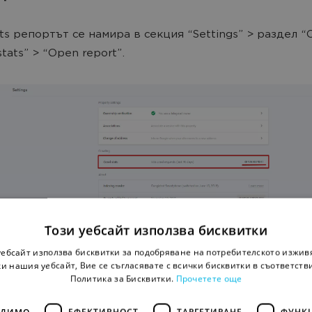
ts репортът се намира в секция “Settings” > раздел “C
stats” > “Open report”.
Този уебсайт използва бисквитки
уебсайт използва бисквитки за подобряване на потребителското изжив
и нашия уебсайт, Вие се съгласявате с всички бисквитки в съответств
Политика за Бисквитки.
Прочетете още
ОДИМО
ЕФЕКТИВНОСТ
ТАРГЕТИРАНЕ
ФУНК