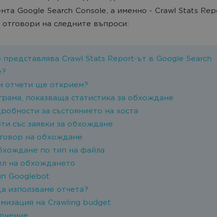
нта Google Search Console, а именно - Crawl Stats Rep
 отговори на следните въпроси:
о представлява Crawl Stats Report-ът в Google Search
e?
ви отчети ще открием?
иаграма, показваща статистика за обхождане
дробности за състоянието на хоста
рти със заявки за обхождане
Отговор на обхождане
Обхождане по тип на файла
Цел на обхождането
ип Googlebot
да използваме отчета?
имизация на Crawling budget
лючение