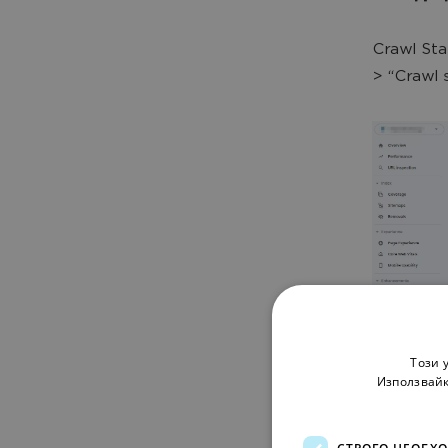
Crawl Sta
> “Crawl 
Този 
Използвайк
СТРОГО НЕОБХ