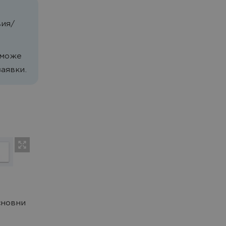
вия/
 може
заявки.
сновни