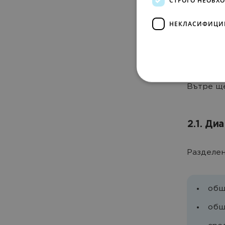
2. К
НЕКЛАСИФИЦИ
Репортът
сайтът в
Вътре ще
2.1. Д
Разделен
общ
общ