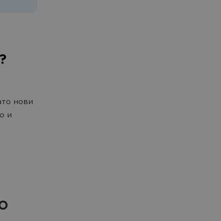
?
ато нови
о и
о