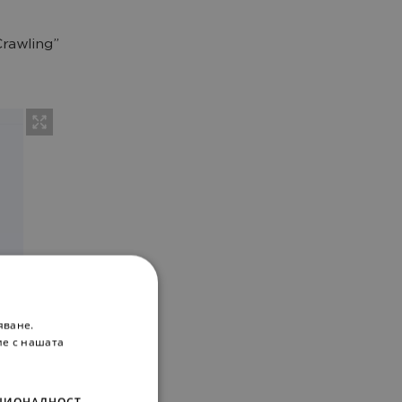
rawling”
яване.
ие с нашата
ЦИОНАЛНОСТ