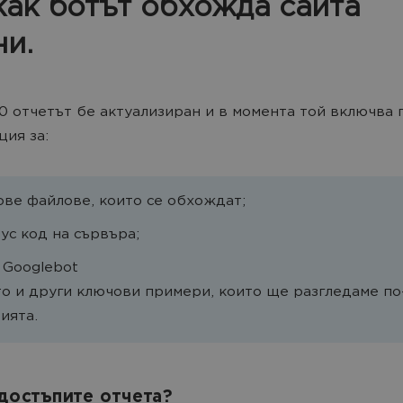
как ботът обхожда сайта
ни.
0 отчетът бе актуализиран и в момента той включва 
ия за:
ове файлове, които се обхождат;
тус код на сървъра;
 Googlebot
то и други ключови примери, които ще разгледаме по
тията.
 достъпите отчета?