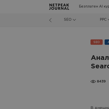
Безплатен AI ку
SEO
PPC
SEO
Анал
Sear
8439
В днешна