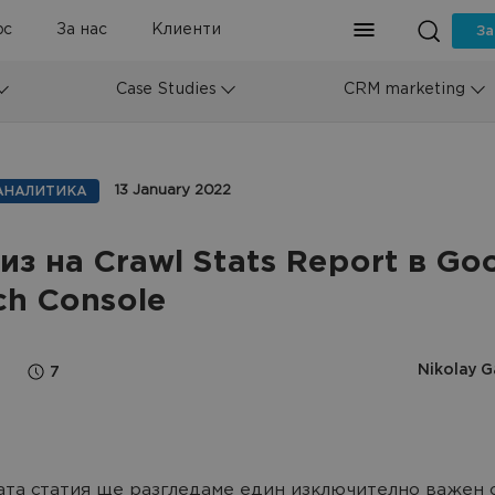
рс
За нас
Клиенти
За
Case Studies
CRM marketing
13 January 2022
AНАЛИТИКА
из на Crawl Stats Report в Go
ch Console
Nikolay G
7
та статия ще разгледаме един изключително важен 