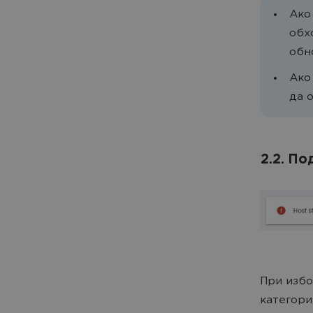
Ако
обх
обн
Ако
да 
2.2. П
При избо
категори