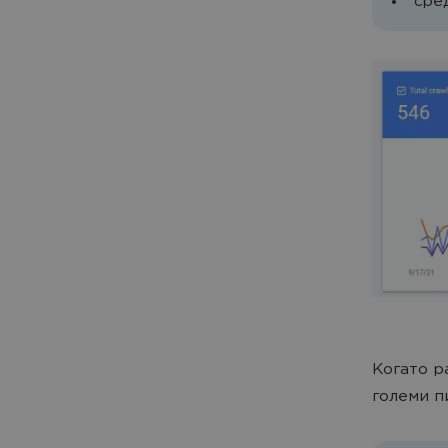
сре
Когато р
големи п