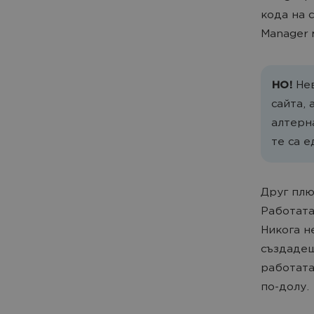
кода на 
Manager 
НО!
Нев
сайта, 
алтерн
те са 
Друг плю
Работата
Никога н
създадеш
работата
по-долу.