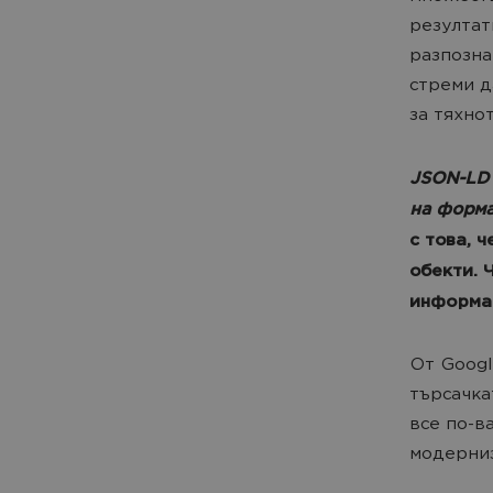
резултат
разпозна
стреми д
за тяхно
JSON-LD [
на формат
с това, 
обекти. 
информа
От Googl
търсачка
все по-в
модерниз