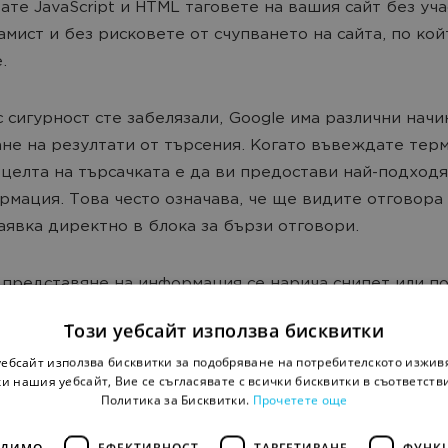
ате JavaScript и HTML таговете на вашия сайт без уч
амист и без рисковете от счупването на сайта, по кой
.
с сигурност сте забелязали, Google има различни начи
не на резултати от търсения. Когато въвеждате терм
 целта на търсачката е да ви предостави най-подход
рмация. Това често означава, че ще видите отговора
аявка директно в блока за бързи отговори.
 представяне на информация се нарича снипет или п
и. В някой държави микроформатите спомагат за по-
Този уебсайт използва бисквитки
и снипети (Rich Snippets) и резултати от търсения (Ri
уебсайт използва бисквитки за подобряване на потребителското изжив
, но в България все още не са налични абсолютно всич
и нашия уебсайт, Вие се съгласявате с всички бисквитки в съответств
 на подробното показване на резултати:
Политика за Бисквитки.
Прочетете още
ОДИМО
ЕФЕКТИВНОСТ
ТАРГЕТИРАНЕ
ФУНК