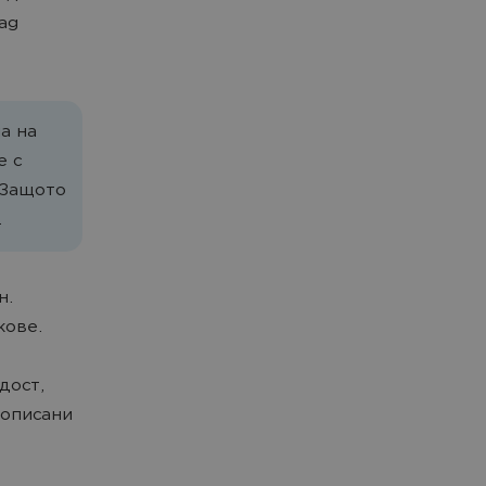
ag
а на
е с
 Защото
.
н.
кове.
дост,
 описани