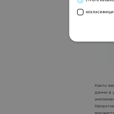
НЕКЛАСИФИЦИ
Както ве
данни в 
имплемен
Напротив
множеств