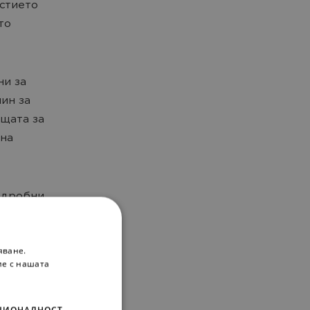
астието
то
ни за
ин за
ящата за
 на
одробни
пълни и
ch
яване.
ки
ие с нашата
ЦИОНАЛНОСТ