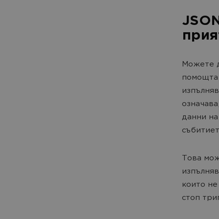
JSON
прия
Можете д
помощта 
изпълняв
означава
данни на
събитиет
Това мож
изпълняв
които не
стоп три