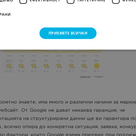
РАНИ
ПРИЕМЕТЕ ВСИЧКИ
роятно знаете, има много и различни начини за марки
уебсайт. От Google не дават никаква гаранция, че
тацията на структурирани данни ще ви гарантира rich
, всичко опира до конкретна ситуация, заявка, конку
о фактори, които Google взема предвид при подреж