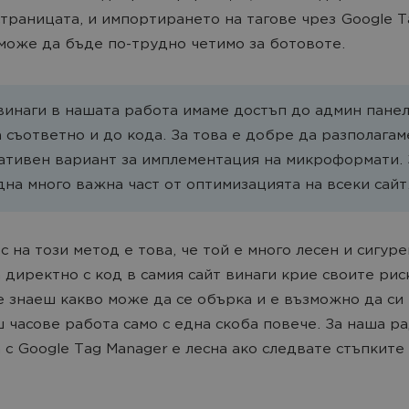
страницата, и импортирането на тагове чрез Google T
може да бъде по-трудно четимо за ботовоте.
инаги в нашата работа имаме достъп до админ панел
а съответно и до кода. За това е добре да разполагам
ативен вариант за имплементация на микроформати.
една много важна част от оптимизацията на всеки сайт
с на този метод е това, че той е много лесен и сигуре
 директно с код в самия сайт винаги крие своите рис
е знаеш какво може да се обърка и е възможно да си
 часове работа само с една скоба повече. За наша ра
 с Google Tag Manager е лесна ако следвате стъпките