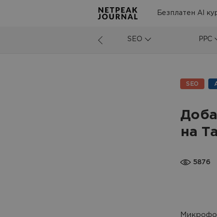
Безплатен AI ку
SEO
PPC
SEO
Доба
на T
5876
Микрофо