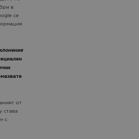
обри в
ogle се
формация
зклонение
пециален
ични
емахвате
аният от
у става
н с