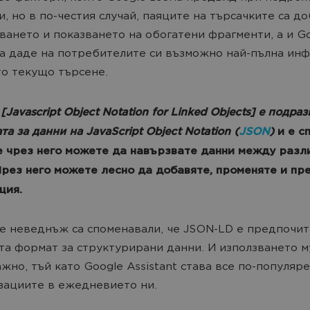
и, но в по-честия случай, паяците на търсачките са д
ването и показването на обогатени фрагменти, а и Go
а даде на потребителите си възможно най-пълна ин
то текущо търсене.
Javascript Object Notation for Linked Objects] е подра
а за данни на JavaScript Object Notation (
JSON
)
и е с
че чрез него можете да навързвате данни между разл
Чрез него можете лесно да добавяте, променяте и пр
ция.
e неведнъж са споменавали, че JSON-LD е предпочит
та формат за структурирани данни. И използването м
ажно, тъй като Google Assistant става все по-популяре
ациите в ежедневието ни.