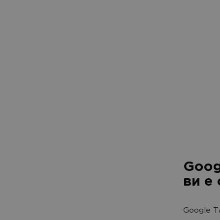
Goog
ви е 
Google T