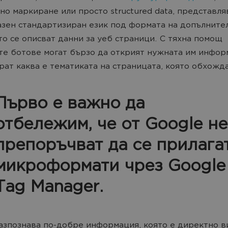
но маркиране или просто structured data, представля
зен стандартизиран език под формата на допълнител
то се описват данни за уеб страници. С тяхна помощ
е ботове могат бързо да открият нужната им инфор
рат каква е тематиката на страницата, която обхожд
Първо е важно да
отбележим, че от Google не
препоръчват да се прилага
микроформати чрез Google
Tag Manager.
азпознава по-добре информация, която е директно в