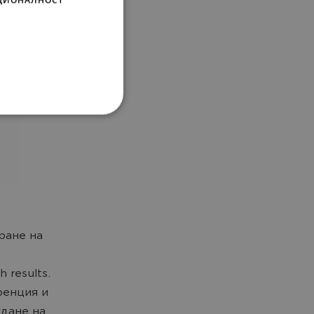
ране на
 results.
ренция и
дане на