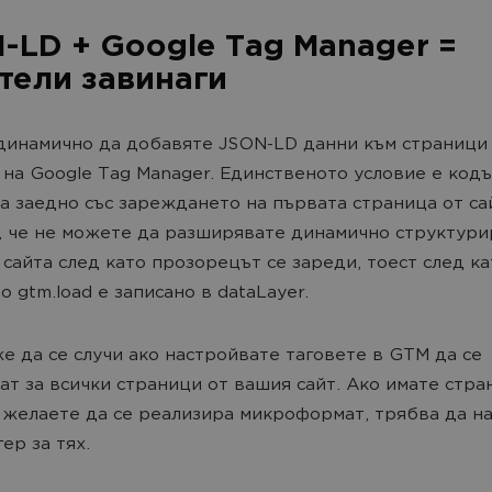
-LD + Google Tag Manager =
тели завинаги
инамично да добавяте JSON-LD данни към страници 
на Google Tag Manager. Единственото условие е кодъ
а заедно със зареждането на първата страница от са
, че не можете да разширявате динамично структур
 сайта след като прозорецът се зареди, тоест след ка
о gtm.load е записано в dataLayer.
е да се случи ако настройвате таговете в GTM да се
ат за всички страници от вашия сайт. Ако имате стран
 желаете да се реализира микроформат, трябва да н
гер за тях.