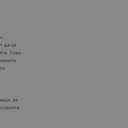
с
т да се
йта. Това
ираните
то
ици, за
астроите