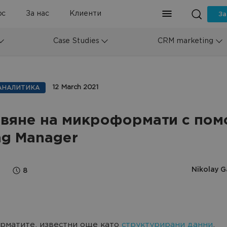
рс
За нас
Клиенти
За
Case Studies
CRM marketing
12 March 2021
AНАЛИТИКА
вяне на микроформати с пом
ag Manager
Nikolay G
8
рматите, известни още като
структурирани данни
,