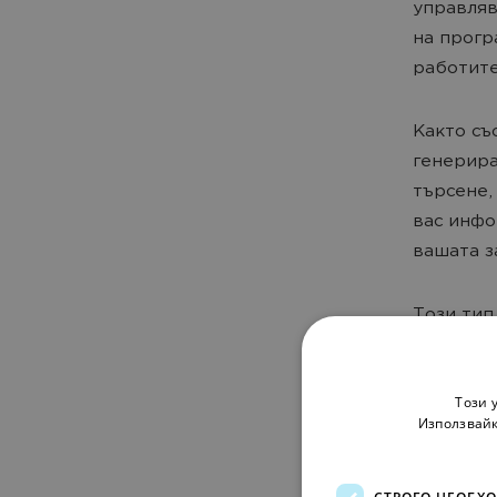
управляв
на прогр
работите
Както съ
генерира
търсене,
вас инфо
вашата з
Този тип
резултат
обогатен
Този 
Results)
Използвайк
варианти
СТРОГО НЕОБХ