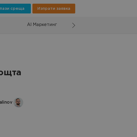
пази среща
Изпрати заявка
AI Маркетинг
ощта
alinov