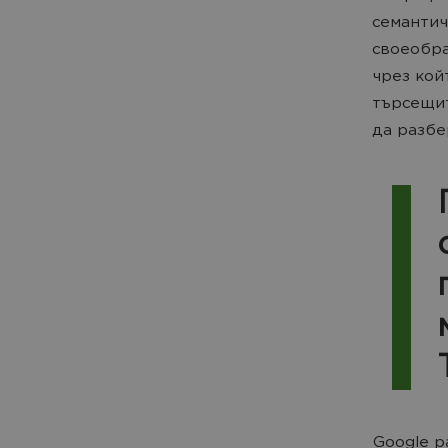
семантич
своеобра
чрез кой
търсещит
да разбе
Google р