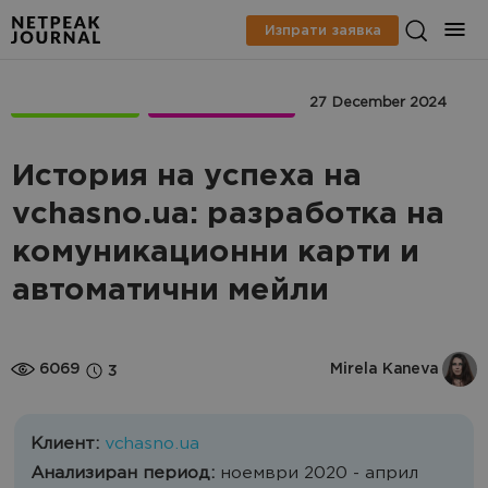
Изпрати заявка
CASE STUDIES
CRM MARKETING
27 December 2024
История на успеха на
vchasno.ua: разработка на
комуникационни карти и
автоматични мейли
6069
Mirela Kaneva
3
Клиент:
vchasno.ua
Анализиран период:
ноември 2020 - април