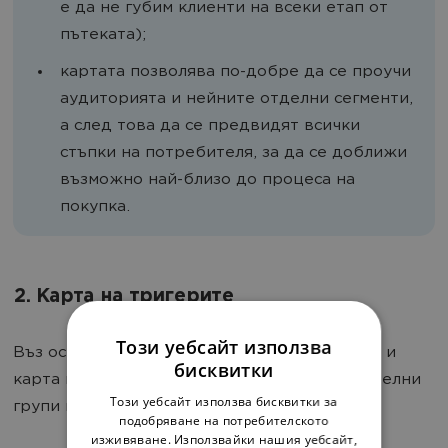
е да не губим клиенти на всеки етап от
пътеката);
картата позволява по-добре да се проучи
аудиторията и нейните отделни сегменти,
а след това да се предвидят всички
стъпки на потребителя, за да се доближи
възможно най-близо до процеса на
покупка.
2. Карта на тригерите
Този уебсайт използва
Въз основа на първата карта е разработена и
бисквитки
карта на задействаните комуникации за отделни
Този уебсайт използва бисквитки за
групи клиенти:
подобряване на потребителското
изживяване. Използвайки нашия уебсайт,