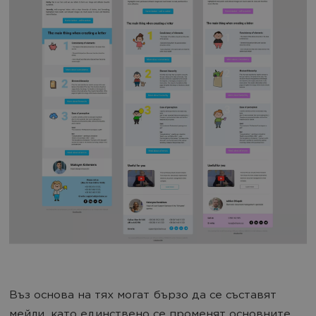
Въз основа на тях могат бързо да се съставят
мейли, като единствено се променят основните