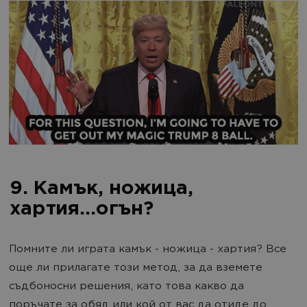
9. Камък, ножица,
хартия...огън?
Помните ли играта камък - ножица - хартия? Все
още ли прилагате този метод, за да вземете
съдбоносни решения, като това какво да
поръчате за обяд или кой от вас да отиде до