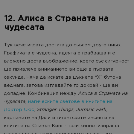
12. Алиса в Страната на
чудесата
Тук вече играта достига до съвсем друго ниво…
Графиката е чудесна, идеята е грабваща и е
вложено доста въображение, което със сигурност
ще привлече вниманието ви още в първата
секунда. Няма да искате да цъкнете “Х” бутона
веднага, затова изгледайте го докрай - ще ви
допадне. Комбинация между
Алиса в Страната на
чудесата
,
магическите светове в книгите на
Доктор Сюс
,
Stranger Things
,
Jurrasic Park
,
картините на Дали и гигантските инсекти на
книгите на Стивън Кинг - тази хипнотизираща