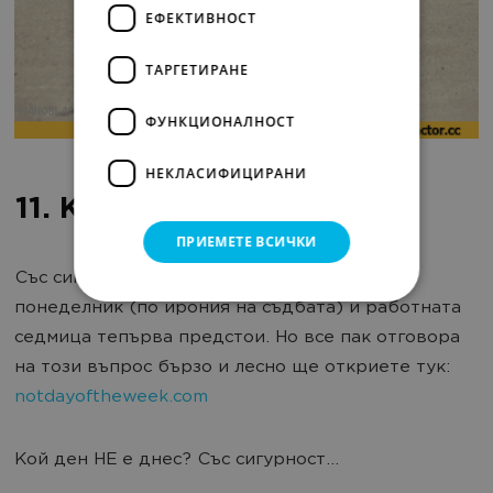
ЕФЕКТИВНОСТ
ТАРГЕТИРАНЕ
ФУНКЦИОНАЛНОСТ
НЕКЛАСИФИЦИРАНИ
11. Кой ден
сме днес?
НЕ
ПРИЕМЕТЕ ВСИЧКИ
Със сигурност не е петък, най-вероятно е
понеделник (по ирония на съдбата) и работната
седмица тепърва предстои. Но все пак отговора
на този въпрос бързо и лесно ще откриете тук:
notdayoftheweek.com
Кой ден НЕ е днес? Със сигурност...