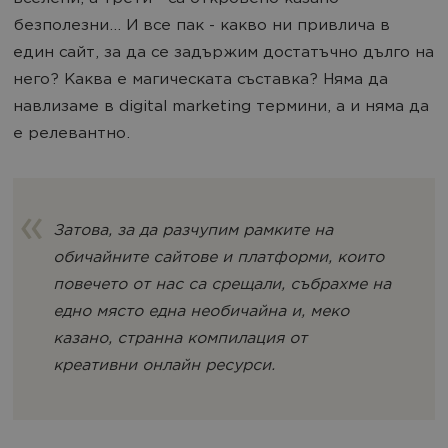
безполезни... И все пак - какво ни привлича в
един сайт, за да се задържим достатъчно дълго на
него? Каква е магическата съставка? Няма да
навлизаме в digital marketing термини, а и няма да
е релевантно.
Затова, за да разчупим рамките на
обичайните сайтове и платформи, които
повечето от нас са срещали, събрахме на
едно място една необичайна и, меко
казано, странна компилация от
креативни онлайн ресурси.