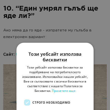
10. “Един умрял гълъб ще
яде ли?”
Ако няма да го яде - изпратете му гълъба в
електронен вариант:
Този уебсайт използва
Сайт:
thepigeon.org
бисквитки
Този уебсайт използва бисквитки за
подобряване на потребителското
изживяване. Използвайки нашия уебсайт,
Вие се съгласявате с всички бисквитки в
съответствие с нашата Политика за
Бисквитки.
Прочетете още
СТРОГО НЕОБХОДИМО