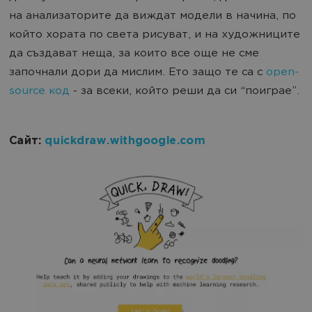
на анализаторите да виждат модели в начина, по
който хората по света рисуват, и на художниците
да създават неща, за които все още не сме
започнали дори да мислим. Ето защо те са с
open-
source код
- за всеки, който реши да си “поиграе”.
Сайт:
quickdraw.withgoogle.com