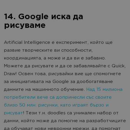
14. Google иска да
рисуваме
Artificial Intelligence е експеримент, който ще
развие творческите ви способности,
координацията, а може и да ви е забавно.
Можете да рисувате и да се забавлявайте с Quick,
Draw! Освен това, рисувайки вие ще спомогнете
за инициативата на Google за дообогатяване
данните на машинното обучение.
Над 15 милиона
потребители вече са допринесли със своите
близо 50 млн. рисунки, като играят бързо и
рисуват
! Тези т.н. doodles са уникален набор от
данни, който може да помогне на разработчиците
да обучават нови невронни мрежи, да помогнат