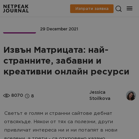
Изпрати заявка
МАРКЕТИНГ
29 December 2021
Извън Матрицата: най-
странните, забавни и
креативни онлайн ресурси
Jessica 
8070
8
Stoilkova
Светът е голям и странни сайтове дебнат
отвсякъде. Някои от тях са полезни, други
привличат интереса ни и ни потапят в нови
вселени, а трети - са откровено казано