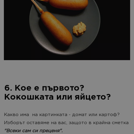
6. Кое е първото?
Кокошката или яйцето?
Кaкво има на картинката - домат или картоф?
Изборът оставяме на вас, защото в крайна сметка
"Всеки сам си преценя".