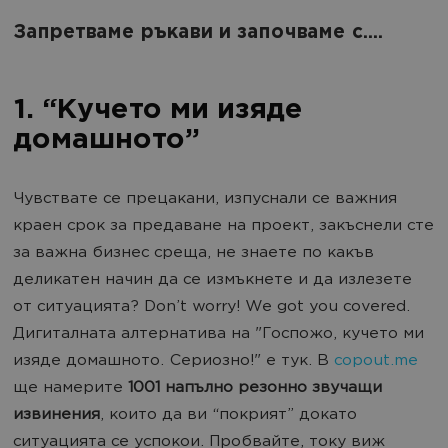
Запретваме ръкави и започваме с....
1. “Кучето ми изяде
домашното”
Чувствате се прецакани, изпуснали се важния
краен срок за предаване на проект, закъснели сте
за важна бизнес среща, не знаете по какъв
деликатен начин да се измъкнете и да излезете
от ситуацията? Don’t worry! We got you covered.
Дигиталната алтернатива на "Госпожо, кучето ми
изяде домашното. Сериозно!" е тук. В
copout.me
ще намерите
1001 напълно резонно звучащи
извинения
, които да ви “покрият” докато
ситуацията се успокои. Пробвайте, току виж