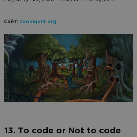
гледка ще задържи вниманието ви задълго.
Сайт:
zoomquilt.org
13. To code or Not to code