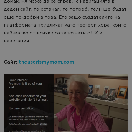
домакиня може да се справи с навигацията в
даден сайт, то останалите потребители ще бъдат
още по-добри в това. Ето защо създателите на
платформата привличат като тестери хора, които
най-малко от всички са запознати с UX и
навигация.
Сайт:
theuserismymom.com