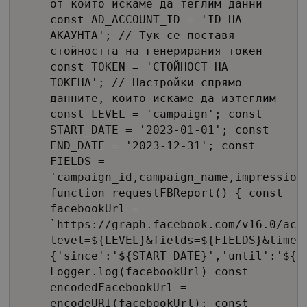
от който искаме да теглим данни
const AD_ACCOUNT_ID = 'ID НА
АКАУНТА'; // Тук се поставя
стойността на генерирания токен
const TOKEN = 'СТОЙНОСТ НА
ТОКЕНА'; // Настройки спрямо
данните, които искаме да изтеглим
const LEVEL = 'campaign'; const
START_DATE = '2023-01-01'; const
END_DATE = '2023-12-31'; const
FIELDS =
'campaign_id,campaign_name,impression
function requestFBReport() { const
facebookUrl =
`https://graph.facebook.com/v16.0/act
level=${LEVEL}&fields=${FIELDS}&time_
{'since':'${START_DATE}','until':'${E
Logger.log(facebookUrl) const
encodedFacebookUrl =
encodeURI(facebookUrl); const