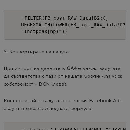
=FILTER(FB_cost_RAW_Data!B2:G,
REGEXMATCH(LOWER(FB_cost_RAW_Data!D2:
"(netpeak|np)"))
6. Конвертиране на валута:
При импорт на данните в
GA4
e важно валутата
да съответства с тази от нашата Google Analytics
собственост – BGN (лева).
Конвертирайте валутата от вашия Facebook Ads
акаунт в лева със следната формула:
=IFError(INDEX(GOOGLEFINANCE("CURRENC