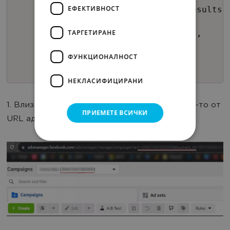
ЕФЕКТИВНОСТ
results[0].length).setValues(results)
var timeZone = 'GMT+3'; date =
ТАРГЕТИРАНЕ
Utilities.formatDate(new Date(),
timeZone, "MM-dd-yyyy |
HH:mm:ss"); '04-11-2023 |
ФУНКЦИОНАЛНОСТ
14:25:57'; }
НЕКЛАСИФИЦИРАНИ
1. Влизате в рекламния акаунт и копирате ID-то от
ПРИЕМЕТЕ ВСИЧКИ
URL адреса: