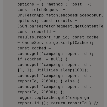
options = { 'method': 'post' };
const fetchRequest =
UrlFetchApp.fetch(encodedFacebookUrl,
options); const results =
JSON.parse(fetchRequest.getContentTex
const reportId =
results.report_run_id; const cache
= CacheService.getScriptCache();
const cached =
cache.get('campaign-report-id');
if (cached != null) {
cache.put('campaign-report-id',
[], 1); Utilities.sleep(1001);
cache.put('campaign-report-id',
reportId, 21600); } else {
cache.put('campaign-report-id',
reportId, 21600); };
Logger.log(cache.get('campaign-
report-id')); return reportId } //