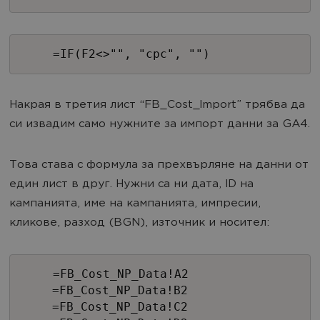
=IF(F2<>"", "cpc", "")
Накрая в третия лист “FB_Cost_Import” трябва да
си извадим само нужните за импорт данни за GA4.
Това става с формула за прехвърляне на данни от
един лист в друг. Нужни са ни дата, ID на
кампанията, име на кампанията, импресии,
кликове, разход (BGN), източник и носител:
=FB_Cost_NP_Data!A2
=FB_Cost_NP_Data!B2
=FB_Cost_NP_Data!C2