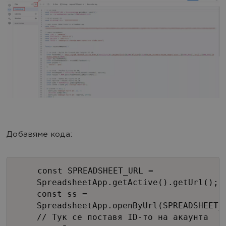
Добавяме кода:
const SPREADSHEET_URL =
SpreadsheetApp.getActive().getUrl();
const ss =
SpreadsheetApp.openByUrl(SPREADSHEET_
// Тук се поставя ID-то на акаунта