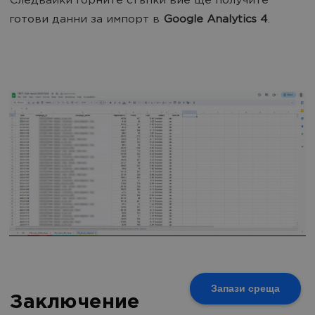
Следвайки горните стъпки вие ще получите
готови данни за импорт в
Google Analytics 4
.
Запази среща
Заключение