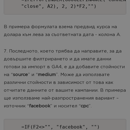
"close", A2), 2, 2)*F2,"")
В примера формулата взема предвид курса на
долара към лева за съответната дата - колона А.
7. Последното, което трябва да направите, за да
довършите филтрирането и да имате данни
готови за импорт в GA4, е да добавите стойности
на “
source
” и “
medium
”. Може да използвате
различни стойности в зависимост от това как
отчитате данните от вашите кампании. В примера
ще използваме най-разпространения вариант –
източник “
facebook
” и носител “
cpc
”.
=IF(F2<>"", "facebook", "")