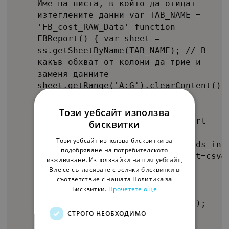
Име на листа, в който да отидат
изтеглените данни var TAB_NAME =
'FB_cost_RAW_Data' function
FBReport() { var sheet =
ss.getSheetByName(TAB_NAME); // В
какъв обхват от колони да трие и
заменя данните
sheet.getRange('A:G').clearContent();
const reportId =
requestFBReport();
Този уебсайт използва
Utilities.sleep(30000); const url
бисквитки
=
Този уебсайт използва бисквитки за
`https://www.facebook.com/ads/ads_ins
подобряване на потребителското
report_run_id=${reportId}&format=csv&
изживяване. Използвайки нашия уебсайт,
var fetchRequest =
Вие се съгласявате с всички бисквитки в
съответствие с нашата Политика за
UrlFetchApp.fetch(url); const
Бисквитки.
Прочетете още
results =
Utilities.parseCsv(fetchRequest);
СТРОГО НЕОБХОДИМО
sheet.getRange(1, 1,
results.length,