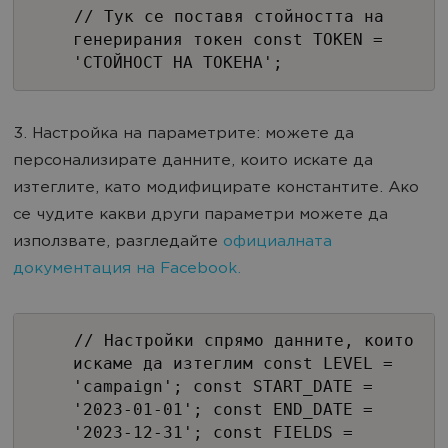
// Тук се поставя стойността на
генерирания токен const TOKEN =
'СТОЙНОСТ НА ТОКЕНА';
3.
Настройка на параметрите: можете да
персонализирате данните, които искате да
изтеглите, като модифицирате константите.
Ако
се чудите какви други параметри можете да
използвате, разгледайте
официалната
документация на Facebook.
// Настройки спрямо данните, които
искаме да изтеглим const LEVEL =
'campaign'; const START_DATE =
'2023-01-01'; const END_DATE =
'2023-12-31'; const FIELDS =