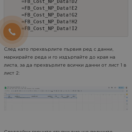
=FB_Cost_NP_Data!D2
=FB_Cost_NP_Data!E2
=FB_Cost_NP_Data!G2
=FB_Cost_NP_Data!H2
=FB_Cost_NP_Data!I2
След като прехвърлите първия ред с данни,
маркирайте реда и го издърпайте до края на
листа, за да прехвърлите всички данни от лист 1 в
лист 2: