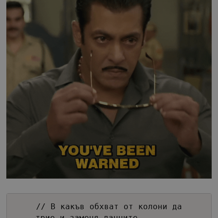
// В какъв обхват от колони да
трие и заменя данните