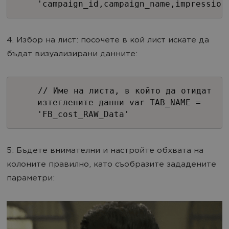
'campaign_id,campaign_name,impression
4. Избор на лист: посочете в кой лист искате да
бъдат визуализирани данните:
// Име на листа, в който да отидат
изтеглените данни var TAB_NAME =
'FB_cost_RAW_Data'
5. Бъдете внимателни и настройте обхвата на
колоните правилно, като съобразите зададените
параметри: