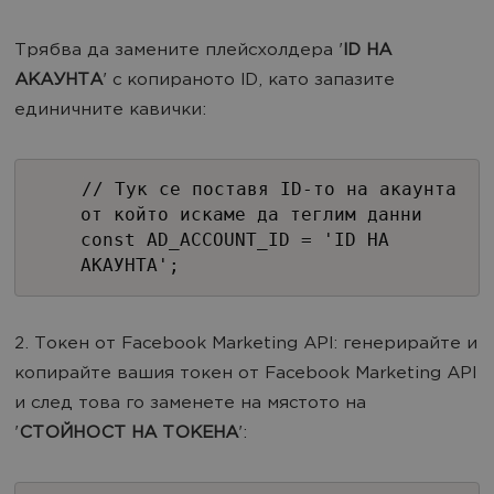
Трябва да замените плейсхолдера '
ID НА
АКАУНТА
' с копираното ID, като запазите
единичните кавички:
// Тук се поставя ID-то на акаунта
от който искаме да теглим данни
const AD_ACCOUNT_ID = 'ID НА
АКАУНТА';
2. Токен от Facebook Marketing API: генерирайте и
копирайте вашия токен от Facebook Marketing API
и след това го заменете на мястото на
'
СТОЙНОСТ НА ТОКЕНА
':