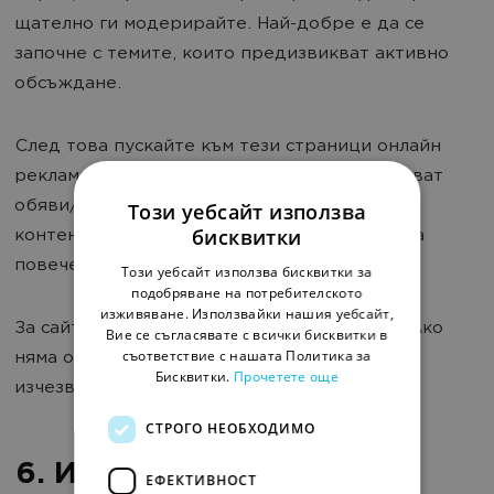
щателно ги модерирайте. Най-добре е да се
започне с темите, които предизвикват активно
обсъждане.
След това пускайте към тези страници онлайн
реклама и канете посетителите да публикуват
обяви/отзиви/коментари. Колкото повече
Този уебсайт използва
бисквитки
контент се генерира на страницата, толкова
повече трафик от търсачките тя ще събира.
Този уебсайт използва бисквитки за
подобряване на потребителското
изживяване. Използвайки нашия уебсайт,
За сайтове за обяви това е задължително. Ако
Вие се съгласявате с всички бисквитки в
съответствие с нашата Политика за
няма обяви в някоя категория, то тя просто
Бисквитки.
Прочетете още
изчезва от индекса на търсачките.
СТРОГО НЕОБХОДИМО
6. Използвайте
ЕФЕКТИВНОСТ