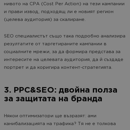
нивото на CPA (Cost Per Action) на тези кампании
и прави извод, подходящ ли е новият регион
(целева аудитория) за скалиране.
SEO специалистът също така подробно анализира
резултатите от таргетираните кампании в
социалните мрежи, за да формира представа за
интересите на целевата аудитория, да й създаде
портрет и да коригира контент-стратегията.
3. PPC&SEO: двойна полза
за защитата на бранда
Някои оптимизатори ще възразят: ами
канибализацията на трафика? Тя не е толкова