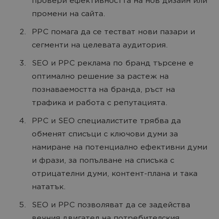
провери ефективността на нов дизайн или
промени на сайта.
PPC помага да се тестват нови пазари и
сегменти на целевата аудитория.
SEO и РРС реклама по бранд търсене е
оптимално решение за растеж на
познаваемостта на бранда, ръст на
трафика и работа с репутацията.
PPC и SEO специалистите трябва да
обменят списъци с ключови думи за
намиране на потенциално ефективни думи
и фрази, за попълване на списъка с
отрицателни думи, контент-плана и така
нататък.
SEO и PPC позволяват да се задейства
вечния двигател на потребителския