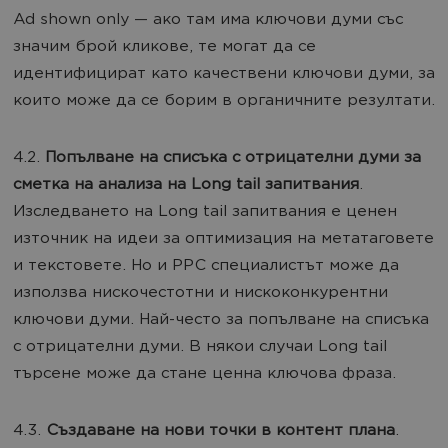
Ad shown only — ако там има ключови думи със
значим брой кликове, те могат да се
идентифицират като качествени ключови думи, за
които може да се борим в органичните резултати.
4.2.
Попълване на списъка с отрицателни думи за
сметка на анализа на Long tail запитвания
.
Изследването на Long tail запитвания е ценен
източник на идеи за оптимизация на метатаговете
и текстовете. Но и РРС специалистът може да
използва нискочестотни и нискоконкурентни
ключови думи. Най-често за попълване на списъка
с отрицателни думи. В някои случаи Long tail
търсене може да стане ценна ключова фраза.
4.3.
Създаване на нови точки в контент плана
.