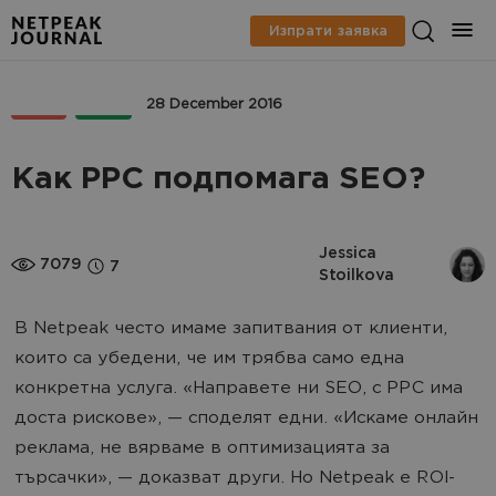
Изпрати заявка
SEO
PPC
28 December 2016
Как PPC подпомага SEO?
Jessica 
7079
7
Stoilkova
В Netpeak често имаме запитвания от клиенти,
които са убедени, че им трябва само една
конкретна услуга. «Направете ни SEO, с PPC има
доста рискове», — споделят едни. «Искаме онлайн
реклама, не вярваме в оптимизацията за
търсачки», — доказват други. Но Netpeak е ROI-