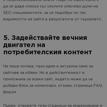
е нецелесъобразно скъпо. Къде по-ефективно е
да се даде списък със скъпите ключови думи на
SEO специалистите, за се подобри по тях
видимостта на сайта в резултатите от търсенето.
5. Задействайте вечния
двигател на
потребителския контент
На пръв поглед, тази идея е актуална само за
сайтове за обяви. Но в действителност е
приложима за всеки сайт, където може да се
добави блок за коментари, отзиви, страница FAQ,
форум.
Първо, отворете тези страници за индексиране и