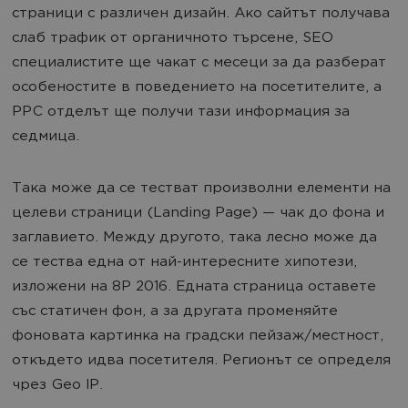
страници с различен дизайн. Ако сайтът получава
слаб трафик от органичното търсене, SEO
специалистите ще чакат с месеци за да разберат
особеностите в поведението на посетителите, а
PPC отделът ще получи тази информация за
седмица.
Така може да се тестват произволни елементи на
целеви страници (Landing Page) — чак до фона и
заглавието. Между другото, така лесно може да
се тества една от най-интересните хипотези,
изложени на 8P 2016. Едната страница оставете
със статичен фон, а за другата променяйте
фоновата картинка на градски пейзаж/местност,
откъдето идва посетителя. Регионът се определя
чрез Geo IP.