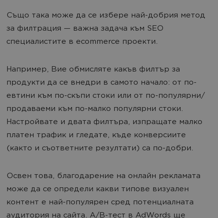
Също така може да се избере най-добрия метод
за филтрация — важна задача към SEO
специалистите в ecommerce проекти.
Например, Вие обмисляте какъв филтър за
продукти да се внедри в самото начало: от по-
евтини към по-скъпи стоки или от по-популярни/
продаваеми към по-малко популярни стоки.
Настройвате и двата филтъра, изпращате малко
платен трафик и гледате, къде конверсиите
(както и съответните резултати) са по-добри.
Освен това, благодарение на онлайн рекламата
може да се определи какви типове визуален
контент е най-популярен сред потенциалната
аудитория на сайта. A/B-тест в AdWords ще