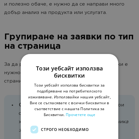
и полезно обаче, е нужно да се направи много
добър анализ на продукта или услугата.
Групиране на заявки по тип
на страница
За да разберем този вид групиране на заявки е
Този уебсайт използва
нужно да си припомним основните типове
бисквитки
страници.
Този уебсайт използва бисквитки за
подобряване на потребителското
изживяване. Използвайки нашия уебсайт,
Вие се съгласявате с всички бисквитки в
Основна или начална
страница се състои
съответствие с нашата Политика за
от думи и фрази, които основно
Бисквитки.
Прочетете още
характеризират сайта. Например:
Клиника
СТРОГО НЕОБХОДИМО
за пластична хирургия София ;