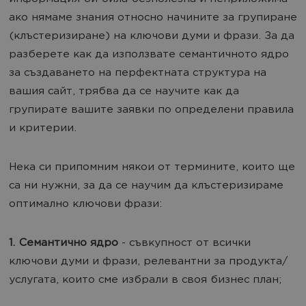
ако нямаме знания относно начините за групиране
(клъстеризиране) на ключови думи и фрази. За да
разберете как да използвате семантичното ядро
за създаването на перфектната структура на
вашия сайт, трябва да се научите как да
групирате вашите заявки по определени правила
и критерии.
Нека си припомним някои от термините, които ще
са ни нужни, за да се научим да клъстеризираме
оптимално ключови фрази:
1. Семантично ядро
- съвкупност от всички
ключови думи и фрази, релевантни за продукта/
услугата, които сме избрали в своя бизнес план;