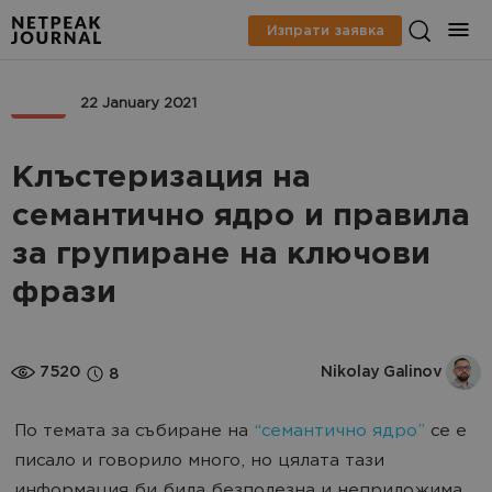
Изпрати заявка
SEO
22 January 2021
Клъстеризация на
семантично ядро и правила
за групиране на ключови
фрази
7520
Nikolay Galinov
8
По темата за събиране на
“семантично ядро”
се е
писало и говорило много, но цялата тази
информация би била безполезна и неприложима