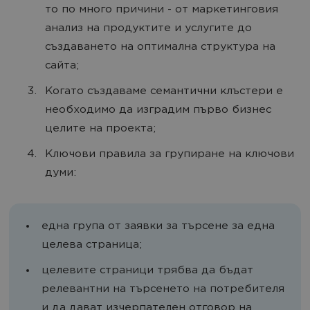
то по много причини - от маркетинговия
анализ на продуктите и услугите до
създаването на оптимална структура на
сайта;
Когато създаваме семантични клъстери е
необходимо да изградим първо бизнес
целите на проекта;
Ключови правила за групиране на ключови
думи:
една група от заявки за търсене за една
целева страница;
целевите страници трябва да бъдат
релевантни на търсенето на потребителя
и да дават изчерпателен отговор на