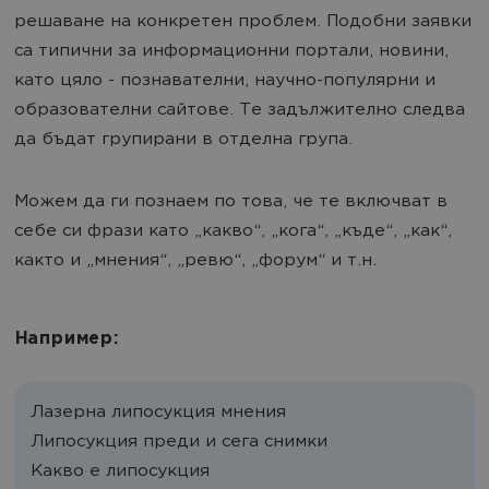
решаване на конкретен проблем. Подобни заявки
са типични за информационни портали, новини,
като цяло - познавателни, научно-популярни и
образователни сайтове. Те задължително следва
да бъдат групирани в отделна група.
Можем да ги познаем по това, че те включват в
себе си фрази като „какво“, „кога“, „къде“, „как“,
както и „мнения“, „ревю“, „форум“ и т.н.
Например:
Лазерна липосукция мнения
Липосукция преди и сега снимки
Какво е липосукция