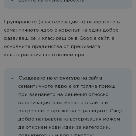
целите на бизнес проекта.
Групирането (клъстеризацията) на фразите в
семантичното ядро е коренът на един добре
развиващ се и класиращ се в Google сайт, а
основните предимства от прецизната
клъстеризация ще открием при:
Създаване на структура на сайта -
семантичното ядро е от голяма помощ
при вземането на решения относно
организацията на менюто в сайта и
вътрешните връзки на страниците. След
добре направена клъстеризация можем
да открием нови идеи за категории,
подкатегории и дори филтри;