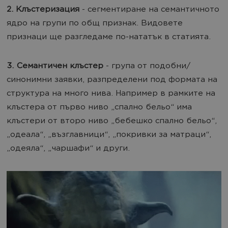
2. Клъстеризация
- сегментиране на семантичното
ядро на групи по общ признак. Видовете
признаци ще разгледаме по-нататък в статията.
3. Семантичен клъстер
- група от подобни/
синонимни заявки, разпределени под формата на
структура на много нива. Например в рамките на
клъстера от първо ниво „спално бельо“ има
клъстери от второ ниво „бебешко спално бельо“,
„одеала“, „възглавници“, „покривки за матраци“,
„одеяла“, „чаршафи“ и други.