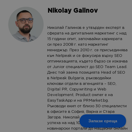
Nikolay Galinov
Николай Галинов е утвърден експерт в
сферата на дигиталния маркетинг с над
15 години опит, започвайки кариерата
си през 2008 г. като маркетинг
мениджър. През 2010 г. се присъединява
към Netpeak и се фокусира върху SEO
оптимизацията, където бързо се изкачва
от Junior специалист до SEO Team Lead.
Днес той заема позицията Head of SEO
в Netpeak Bulgaria, ръководейки
ключови отдели в агенцията – SEO,
Digital PR, Copywriting и Web
Development. Product owner е на
EasyTaskApp и на PRMarket.bg.
Ръководи екип от близо 30 специалисти
в офисите в София, Варна и Стара
Загора. Николай е допринесъл за
Запази среща
успеха на над 1000 бизнеса: от
новинарски портали до мащабни онлайн