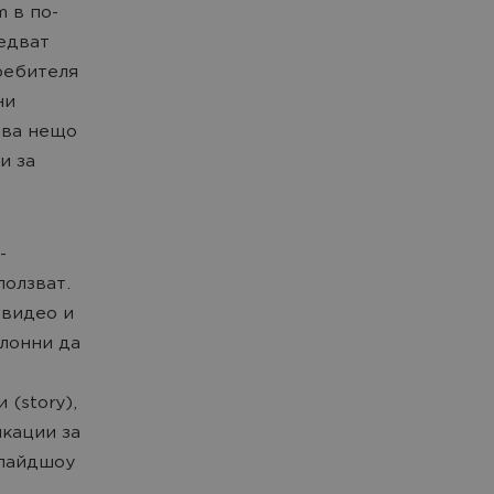
 в по-
ледват
ребителя
ни
зва нещо
и за
-
ползват.
 видео и
лонни да
 (story),
икации за
слайдшоу