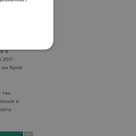
 2017 г.
олзват
тформа,
ие в
 2017
т им брой
 тях
ebook и
който