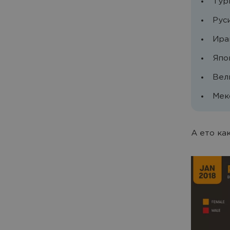
Турц
Руси
Иран
Япон
Вел
Мекс
А ето ка