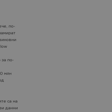
че, по-
ламират
 виновни
llow
 за по-
00 млн
рд
ите са на
ези данни