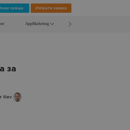
пази среща
Изпрати заявка
инг
AppMarketing
а за
r Iliev