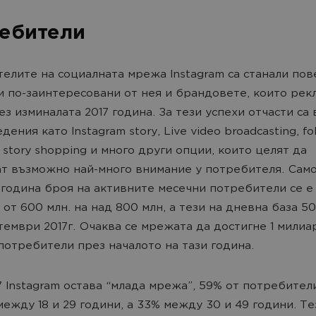
ебители
елите на социалната мрежа Instagram са станали пове
и по-заинтересовани от нея и брандовете, които рек
рез изминалата 2017 година. За тези успехи отчасти са
ения като Instagram story, Live video broadcasting, fo
, story shopping и много други опции, които целят да
т възможно най-много внимание у потребителя. Само
 година броя на активните месечни потребители се е
 от 600 млн. на над 800 млн, а тези на дневна база 5
тември 2017г. Очаква се мрежата да достигне 1 милиа
потребители през началото на тази година.
7 Instagram остава “млада мрежа”, 59% от потребител
между 18 и 29 години, а 33% между 30 и 49 години. Т