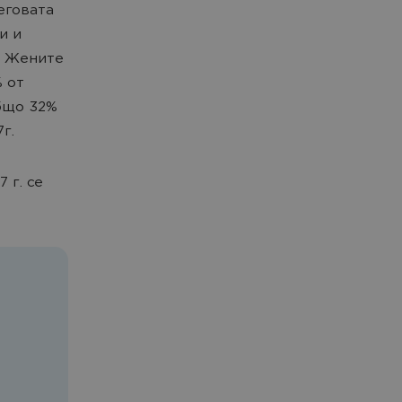
еговата
и и
. Жените
 от
бщо 32%
г.
 г. се