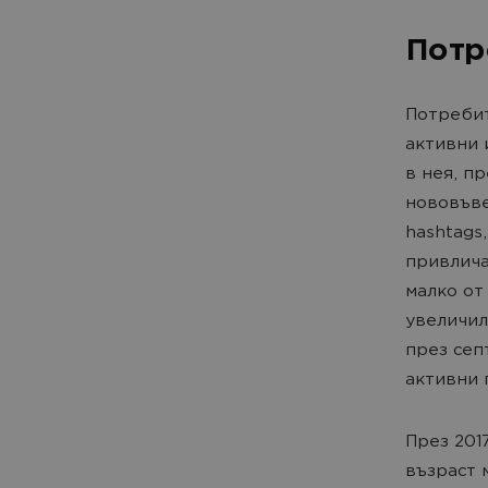
Потр
Потребит
активни 
в нея, п
нововъвед
hashtags
привлича
малко от
увеличил
през сеп
активни 
През 201
възраст 