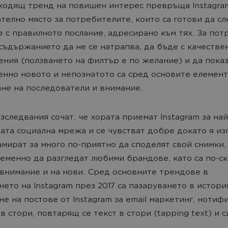
ходящ тренд на повишен интерес превръща Instagram
телно място за потребителите, които са готови да с
 с правилното послание, адресирано към тях. За пот
съдържанието да не се натрапва, да бъде с качестве
ния (ползването на филтър е по желание) и да пока
енно новото и непознатото са сред основите елемент
не на последователи и внимание.
зследвания сочат, че хората приемат Instagram за най
ата социална мрежа и се чувстват добре докато я из
амират за много по-приятно да споделят свой снимки,
менно да разгледат любими брандове, като са по-ск
внимание и на нови. Сред основните трендове в
нето на Instagram през 2017 са пазаруването в истории
не на постове от Instagram за email маркетинг, нотиф
 в стори, повтарящ се текст в стори (tapping text) и 