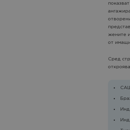
показват
ангажира
отворени
представ
жените и
от имащи
Сред стр
откроява
САЩ
Браз
Инд
Инди