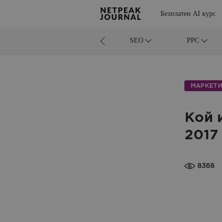
Безплатен AI курс
SEO
PPC
МАРКЕТИ
Кой 
2017
8368