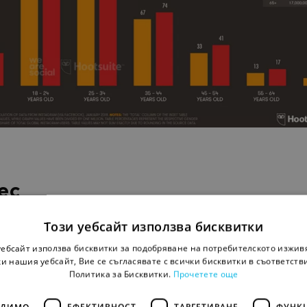
ес
Този уебсайт използва бисквитки
ст от бизнеса, която забеляза нарастващото значение
уебсайт използва бисквитки за подобряване на потребителското изжив
m като платформа за комуникация с потребителите, ч
и нашия уебсайт, Вие се съгласявате с всички бисквитки в съответств
 видео, извлече осезаеми ползи през 2017 година.
Политика за Бисквитки.
Прочетете още
ОДИМО
ЕФЕКТИВНОСТ
ТАРГЕТИРАНЕ
ФУНК