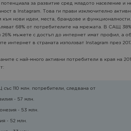
 потенциала за развитие сред младото население и н
ност в Instagram. Това ги прави изключително активн
 към нови идеи, места, брандове и функционалности
ляват 68% от потребителите на мрежата. В САЩ 38%
 26% мъжете с достъп до интернет имат профил, а о
те интернет в страната използват Instagram през 2017
аните с най-много активни потребители в края на 2017
т:
 със 110 млн. потребители, следванa от
илия - 57 млн.
онезия - 53 млн.
я - 52 млн.