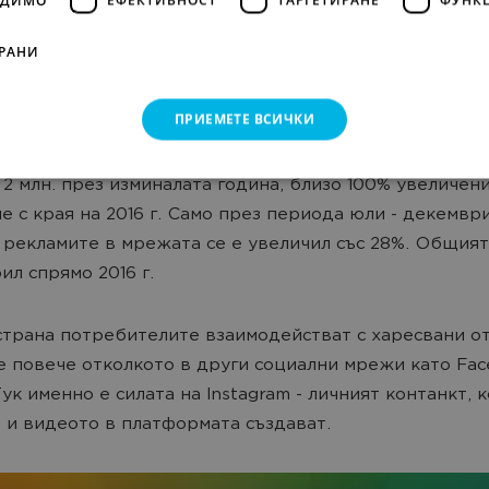
рой бизнес профили е достигнал 25 млн. през края на
РАНИ
а статистика показва, че 96% от модните брандове п
m, за да достигнат до сегашни и нови клиенти.
ПРИЕМЕТЕ ВСИЧКИ
рекламодателите, които използват Instagram като пла
 2 млн. през изминалата година, близо 100% увеличен
е с края на 2016 г. Само през периода юли - декември
 рекламите в мрежата се е увеличил със 28%. Общия
ил спрямо 2016 г.
страна потребителите взаимодействат с харесвани от
 повече отколкото в други социални мрежи като Fac
Тук именно е силата на Instagram - личният контанкт, 
 и видеото в платформата създават.