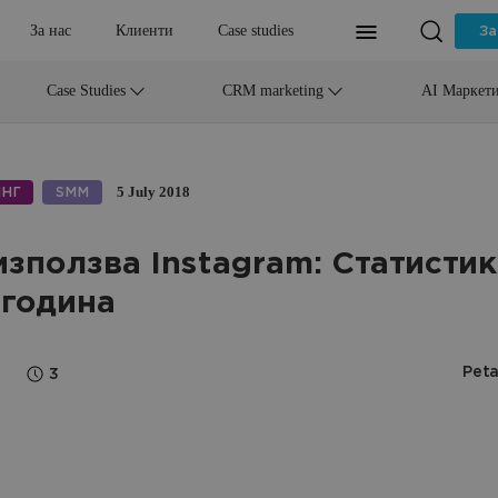
За нас
Клиенти
Case studies
За
AI Маркет
Case Studies
CRM marketing
5 July 2018
НГ
SMM
използва Instagram: Статистик
 година
Peta
3