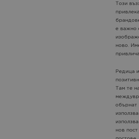
Този въз
привлека
брандове
е важно 
изображе
ново. Им
привлича
Редица и
позитивн
Там те н
междувре
обърнат 
използва
използва
нов пост
постове.