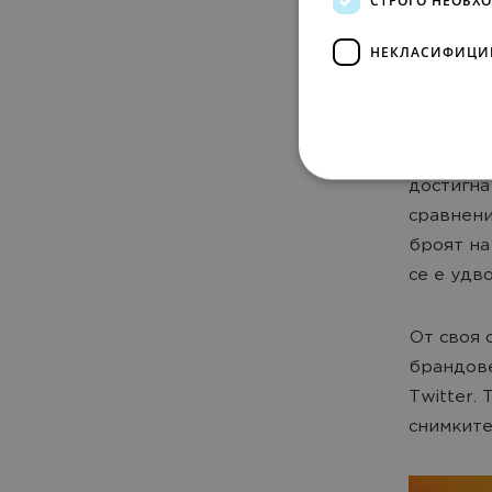
Общият б
НЕКЛАСИФИЦИ
Интересн
Instagra
Броя на 
достигна
сравнени
броят на
се е удво
От своя 
брандове
Twitter. 
снимките