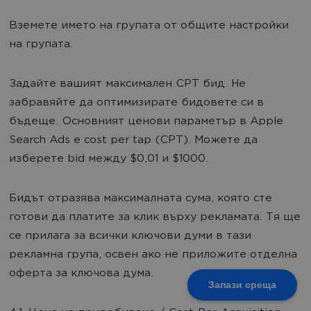
Вземете името на групата от общите настройки
на групата.
Задайте вашият максимален CPT бид. Не
забравяйте да оптимизирате бидовете си в
бъдеще. Основният ценови параметър в Apple
Search Ads е cost per tap (CPT). Можете да
изберете bid между $0,01 и $1000.
Бидът отразява максималната сума, която сте
готови да платите за клик върху рекламата. Тя ще
се прилага за всички ключови думи в тази
рекламна група, освен ако не приложите отделна
оферта за ключова дума.
Запази среща