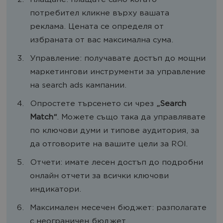
Плащане: плащате само когато
потребител кликне върху вашата
реклама. Цената се определя от
избраната от вас максимална сума.
Управление: получавате достъп до мощни
маркетингови инструменти за управление
на search ads кампании.
Опростете търсенето си чрез
„
Search
Match
“
. Можете също така да управлявате
по ключови думи и типове аудитория, за
да отговорите на вашите цели за ROI.
Отчети: имате лесен достъп до подробни
онлайн отчети за всички ключови
индикатори.
Максимален месечен бюджет: разполагате
с неограничен бюджет.