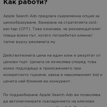
Как работи?
Apple Search Ads предлага съвременна опция за
ценообразуване, базирана на стратегията cost-
per-tap (CPT). Това означава, че рекламодателят
плаща всеки път, когато потребител кликне/
тапне върху рекламата му.
Действителната цена на един клик е резултат от
ценови търг. Цената се изчислява според това
колко подходящо е приложението при
конкретното търсене, какъв е максималният bid и
цената най-близкия ви конкурент.
По подразбиране Apple Search Ads ви позволява
да автоматизирате съвпадението на ключови