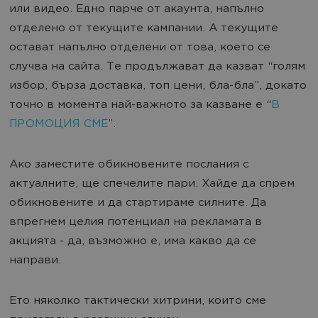
или видео. Едно парче от акаунта, напълно
отделено от текущите кампании. А текущите
остават напълно отделени от това, което се
случва на сайта. Те продължават да казват “голям
избор, бърза доставка, топ цени, бла-бла”, докато
точно в момента най-важното за казване е “
В
ПРОМОЦИЯ СМЕ
”.
Ако заместите обикновените послания с
актуалните, ще спечелите пари. Хайде да спрем
обикновените и да стартираме силните. Да
впрегнем целия потенциал на рекламата в
акцията - да, възможно е, има какво да се
направи.
Ето няколко тактически хитрини, които сме