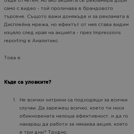
бъде отчетен, но ако акцията се рекламира дори
само с видео - той проличава в брандовото
търсене. Същото важи донякъде и за рекламата в
Дисплейна мрежа, но ефектът от нея става видим
изцяло след края на акцията - през Impressions
reporting в Аналитикс.
Това е.
Къде са уловките?
Не всички хитрини са подходящи за всички
случаи. Да зарежеш всичко, което ти носи
обикновената нелоша ефективност, и да го
накараш да работи за някаква акция, която
е три дни? Трудно.