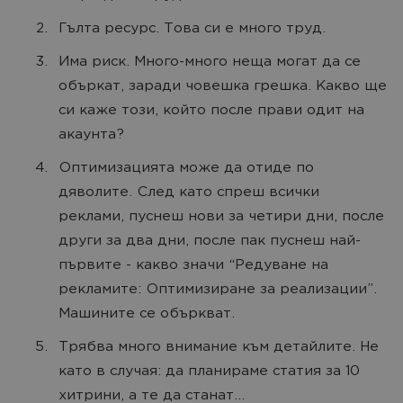
Гълта ресурс. Това си е много труд.
Има риск. Много-много неща могат да се
объркат, заради човешка грешка. Какво ще
си каже този, който после прави одит на
акаунта?
Оптимизацията може да отиде по
дяволите. След като спреш всички
реклами, пуснеш нови за четири дни, после
други за два дни, после пак пуснеш най-
първите - какво значи “Редуване на
рекламите: Оптимизиране за реализации”.
Машините се объркват.
Трябва много внимание към детайлите. Не
като в случая: да планираме статия за 10
хитрини, а те да станат...