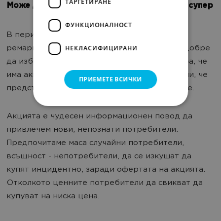
ТАРГЕТИРАНЕ
Може да не знаеш този сайт, но акцията е супер
ФУНКЦИОНАЛНОСТ
В периода преАкция можем да изключим
НЕКЛАСИФИЦИРАНИ
ремаркетинга. Между обхват и честота по-добре
да изберем обхват. Да кажем на повече хора, че
има акция. Ако са дошли на сайта и са видели, че
ПРИЕМЕТЕ ВСИЧКИ
предстои акция - инвестираме в следващите.
Акцията е чудесен информационен повод да
привлечем нови, непознати потребители.
Предпочитаме маса случайни потребители,
всъщност - непотребители, да се изкушат да
купят инцидентно, заради офертата на акцията.
Отколкото ценните потребители да свикват да
купуват на ниска цена.