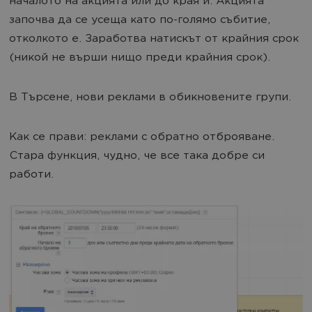
началото на акцията или до края й. Акцията
започва да се усеща като по-голямо събитие,
отколкото е. Заработва натискът от крайния срок
(никой не върши нищо преди крайния срок).
В Търсене, нови реклами в обикновените групи.
Как се прави: реклами с обратно отброяване.
Стара функция, чудно, че все така добре си
работи.