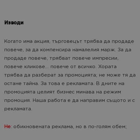
Изводи
Когато има акция, търговецът трябва да продаде
повече, за да компенсира намалелия марж. За да
продаде повече, трябват повече импресии,
повече кликове… повече от всичко. Хората
трябва да разберат за промоцията; не може тя да
остане тайна. За това е рекламата. В дните на
промоцията целият бизнес минава на режим
промоция. Наша работа е да направим същото и с
рекламата.
Не
: обикновената реклама, но в по-голям обем;