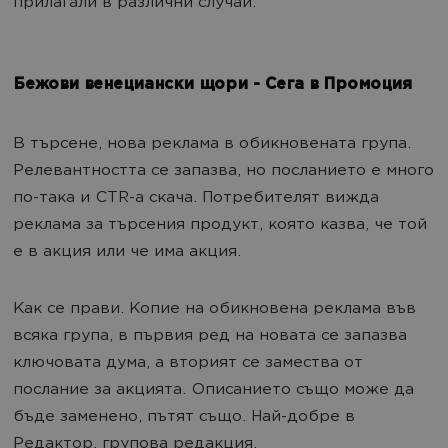
прилагали в различни случаи.
Бежови венециански щори - Сега в Промоция
В търсене, нова реклама в обикновената група.
Релевантността се запазва, но посланието е много
по-така и CTR-а скача. Потребителят вижда
реклама за търсения продукт, която казва, че той
е в акция или че има акция.
Как се прави. Копие на обикновена реклама във
всяка група, в първия ред на новата се запазва
ключовата дума, а вторият се замества от
послание за акцията. Описанието също може да
бъде заменено, пътят също. Най-добре в
Редактор, групова редакция.