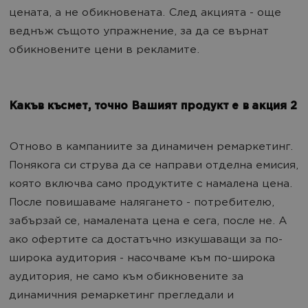
цената, а не обикновената. След акцията - още
веднъж същото упражнение, за да се върнат
обикновените цени в рекламите.
Какъв късмет, точно Вашият продукт е в акция 2
Отново в кампаниите за динамичен ремаркетинг.
Понякога си струва да се направи отделна емисия,
която включва само продуктите с намалена цена.
После повишаваме налягането - потребителю,
забързай се, намалената цена е сега, после не. А
ако офертите са достатъчно изкушаващи за по-
широка аудитория - насочваме към по-широка
аудитория, не само към обикновените за
динамичния ремаркетинг прегледали и