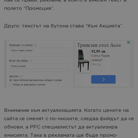
Как се прави: реклама, в която е внесен текст в
полето “Промоция”.
Друго: текстът на бутона става “Към Акцията”.
Внимание към актуализацията. Когато цените на
сайта се сменят с по-ниските, следва фийдът да се
обнови, а PPC специалистът да актуализира
емисията. Така в рекламата ще бъде промо-