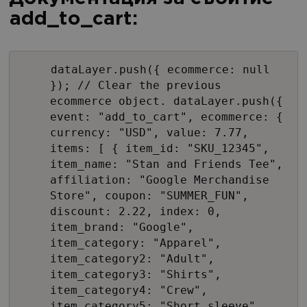
add_to_cart:
dataLayer.push({ ecommerce: null
}); // Clear the previous
ecommerce object. dataLayer.push({
event: "add_to_cart", ecommerce: {
currency: "USD", value: 7.77,
items: [ { item_id: "SKU_12345",
item_name: "Stan and Friends Tee",
affiliation: "Google Merchandise
Store", coupon: "SUMMER_FUN",
discount: 2.22, index: 0,
item_brand: "Google",
item_category: "Apparel",
item_category2: "Adult",
item_category3: "Shirts",
item_category4: "Crew",
item_category5: "Short sleeve",