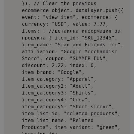
}); // Clear the previous
ecommerce object. dataLayer.push({
event: "view_item", ecommerce: {
currency: "USD", value: 7.77,
items: [ //детайлна информация за
продукта { item_id: "SKU_12345",
item_name: "Stan and Friends Tee",
affiliation: "Google Merchandise
Store", coupon: "SUMMER_FUN",
discount: 2.22, index: 0,
item_brand: "Google",
item_category: "Apparel",
item_category2: "Adult",
item_category3: "Shirts",
item_category4: "Crew",
item_category5: "Short sleeve",
item_list_id: "related_products",
item_list_name: "Related
Products", item_variant: "green",