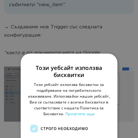
събитието “view_item”
→ Създаваме нов Trigger със следната
конфигурация:
*както е по документацията на Google
Този уебсайт използва
бисквитки
Този уебсайт използва бисквитки за
подобряване на потребителското
изживяване. Използвайки нашия уебсайт,
Вие се съгласявате с всички бисквитки в
съответствие с нашата Политика за
Бисквитки.
Прочетете още
СТРОГО НЕОБХОДИМО