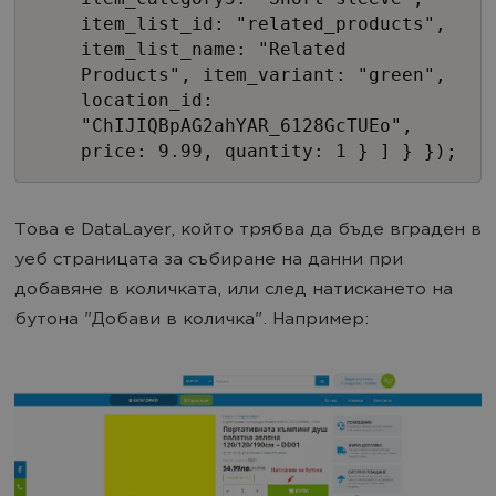
item_list_id: "related_products",
item_list_name: "Related
Products", item_variant: "green",
location_id:
"ChIJIQBpAG2ahYAR_6128GcTUEo",
price: 9.99, quantity: 1 } ] } });
Това е DataLayer, който трябва да бъде вграден в
уеб страницата за събиране на данни при
добавяне в количката, или след натискането на
бутона "Добави в количка". Например: