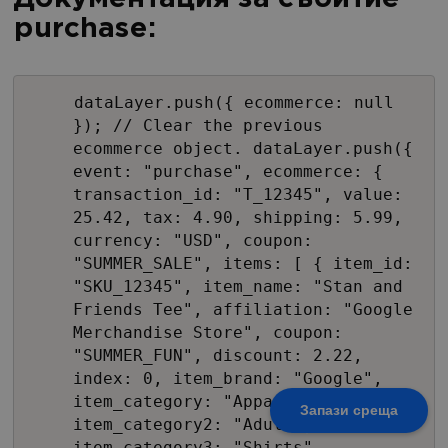
purchase:
dataLayer.push({ ecommerce: null
}); // Clear the previous
ecommerce object. dataLayer.push({
event: "purchase", ecommerce: {
transaction_id: "T_12345", value:
25.42, tax: 4.90, shipping: 5.99,
currency: "USD", coupon:
"SUMMER_SALE", items: [ { item_id:
"SKU_12345", item_name: "Stan and
Friends Tee", affiliation: "Google
Merchandise Store", coupon:
"SUMMER_FUN", discount: 2.22,
index: 0, item_brand: "Google",
item_category: "Apparel",
Запази среща
item_category2: "Adult",
item_category3: "Shirts",