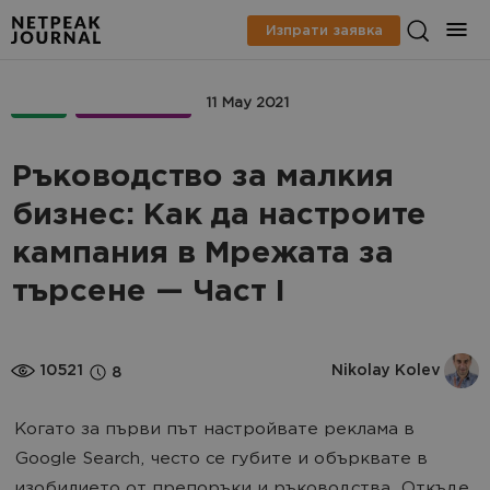
Изпрати заявка
PPC
МАРКЕТИНГ
11 May 2021
Ръководство за малкия
бизнес: Как да настроите
кампания в Мрежата за
търсене — Част I
10521
Nikolay Kolev
8
Когато за първи път настройвате реклама в
Google Search, често се губите и обърквате в
изобилието от препоръки и ръководства. Откъде