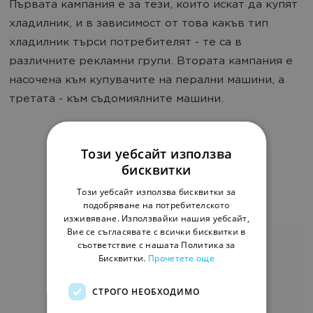
Първата кампания е за тези, които искат да купят
хладилник, и в зависимост от това какъв тип
хладилник търси потребителят - те са в
различните рекламни групи. Втората кампания е
насочена към купувачите на перални машини, а
третата - към съдомиялните машини.
Този уебсайт използва
бисквитки
Този уебсайт използва бисквитки за
подобряване на потребителското
изживяване. Използвайки нашия уебсайт,
Вие се съгласявате с всички бисквитки в
съответствие с нашата Политика за
Бисквитки.
Прочетете още
СТРОГО НЕОБХОДИМО