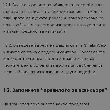
1.2.1. Влезте в ролята на обикновен потребител и
въведете в търсачката няколко заявки, за които
планирате да пускате реклами. Каква реклама се
показва? Какви текстове използват конкурентите
и какви предимства изтъкват?
1.2.2. Въведете адреса на Вашия сайт в SimilarWeb
и вижте списъка с подобни сайтове. Прегледайте
конкурентните платформи и вижте какви са
техните цени, условия за доставка, удобни ли са
тези сайтове за използване и други подобни.
1.3. Запомнете ”правилото за асансьора”
На този етап вече знаете какво предлагат