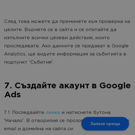
След това можете да преминете към проверка на
целите. Върнете се в сайта и се опитайте да
изпълните всички целеви действия, които
проследявате. Ако данните се предават в Google
Analytics, ще видите информация за събитията в
подпункт 'Събития'.
7. Създайте акаунт в Google
Ads
7.1. Последвайте
линка
и натиснете бутона
'Начало'. В отворилия се прозорец въведете своя
Запази среща
email и домейна на сайта си.