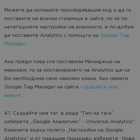
Можете да копирате проследяващия код и да го
поставите на всички страници в сайта, но за по-
нататъшните настройки на анализите, е по-добре
да поставите Analytics с помощта на
Google Tag
Manager
.
Ако преди това сте поставили Мениджър на
маркери, то за инсталирането на Analytics ще са
Ви необходими само няколко клика. Ако нямате
Google Tag Manager на сайта -
създайте нов
акаунт
.
4.1. Създайте нов таг, в реда “Тип на тага”
изберете „Google Аналитикс” - Universal Analytics“.
Кликнете върху полето „Настройки на Google
Analytics“ и от падащия прозорец изберете „Нова