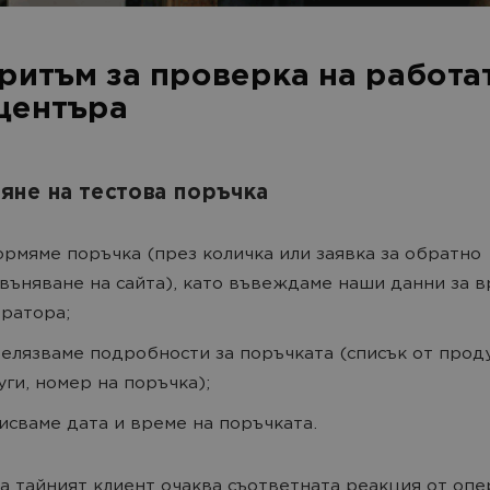
ритъм за проверка на работат
центъра
не на тестова поръчка
рмяме поръчка (през количка или заявка за обратно
въняване на сайта), като въвеждаме наши данни за в
ратора;
елязваме подробности за поръчката (списък от прод
уги, номер на поръчка);
исваме дата и време на поръчката.
а тайният клиент очаква съответната реакция от опе