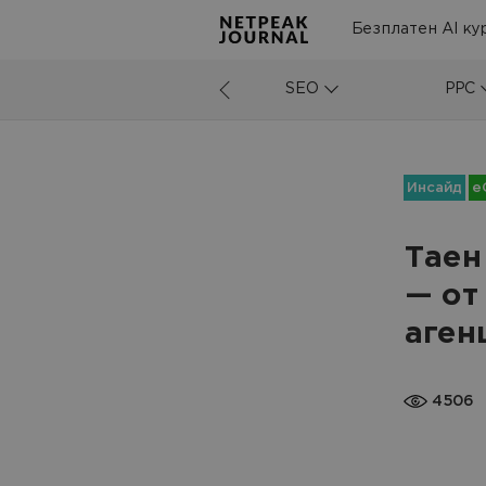
Безплатен AI ку
SEO
PPC
Инсайд
e
Таен
— от
аген
4506