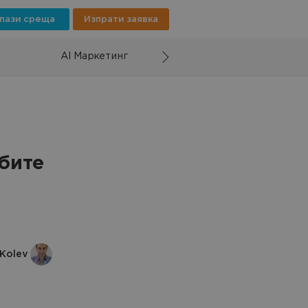
пази среща
Изпрати заявка
AI Маркетинг
бите
 Kolev