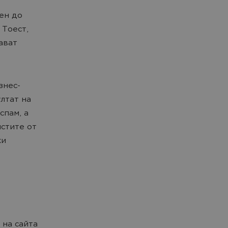
ен до
 Тоест,
ават
знес-
лтат на
спам, а
стите от
ки
 на сайта