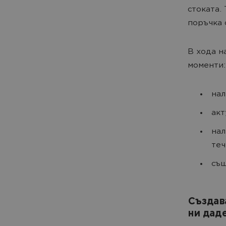
стоката.
поръчка 
В хода н
моменти:
нал
акт
нал
теч
същ
Създав
ни дад