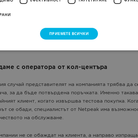
РАНИ
ПРИЕМЕТЕ ВСИЧКИ
аме с оператора от кол-центъра
ия случай представителят на компанията трябва да с
ача, за да бъде потвърдена поръчката. Именно такав
айният клиент, когато извършва тестова покупка. Ког
ът се обади, специалистът от Netpeak има възможно
чеството на обслужване.
мпании не се обаждат на клиента, а направо изпраща