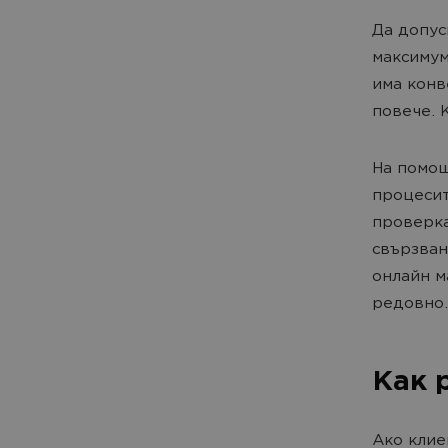
Да допус
максимум
има конв
повече. 
На помощ
процесит
проверка
свързван
онлайн м
редовно.
Как 
Ако клие