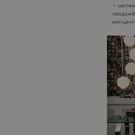
— систем
продажба
кол-цент