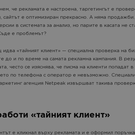
нем, че рекламата е настроена, таргетингът е провер
, сайтът е оптимизиран прекрасно. А няма продажби.
ерсии в системата за анализ, но парите в касата не ст
Къде е проблемът?
 идва «тайният клиент» — специална проверка на би
е до и по време на самата рекламна кампания. В резу
та, често се изяснява, че писма на клиенти попадат в 
ето по телефона с оператор е невъзможно. Специали
аркетинг агенция Netpeak извършват такива провер
работи «тайният клиент»
нтът е кликнал върху рекламата и е оформил поръчка