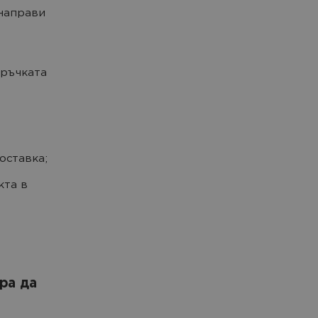
 направи
оръчката
оставка;
кта в
ра да