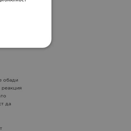
е обади
а реакция
ато
ст да
т