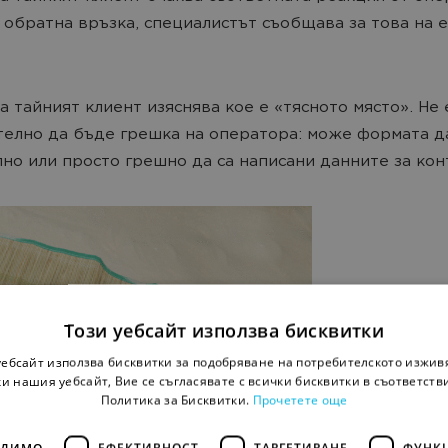
 обратна връзка, специалистът съобщава за това на е
а тайният клиент изяснява кое е «тясното място». Не 
елно да бъде грешка на оператора: може формата д
но или просто грешно да са написани данните за кон
Този уебсайт използва бисквитки
уебсайт използва бисквитки за подобряване на потребителското изжив
и нашия уебсайт, Вие се съгласявате с всички бисквитки в съответств
Политика за Бисквитки.
Прочетете още
ОДИМО
ЕФЕКТИВНОСТ
ТАРГЕТИРАНЕ
ФУНК