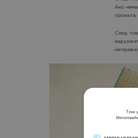
Ако няма
проекта.
След тов
задължит
неправил
Този 
Използвайк
СТРОГО НЕОБХ