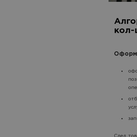
Алго
кол-
Оформя
офо
поз
опе
отб
усл
зап
След тов