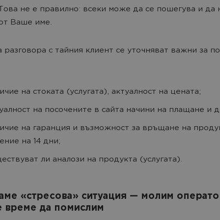
 Това не е правилно: всеки може да се пошегува и да
от Ваше име.
а разговора с тайния клиент се уточняват важни за п
ичие на стоката (услугата), актуалност на цената;
уалност на посочените в сайта начини на плащане и д
ичие на гаранция и възможност за връщане на проду
ение на 14 дни;
ествуват ли аналози на продукта (услугата).
аме «стресова» ситуация — молим операто
е време да помислим