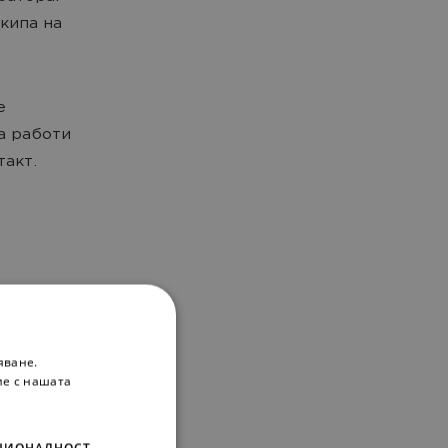
кипа на
е
а работи
такт.
яване.
ие с нашата
ЦИОНАЛНОСТ