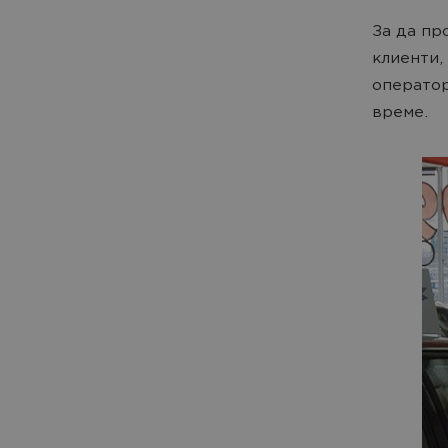
За да пр
клиенти,
оператор
време.