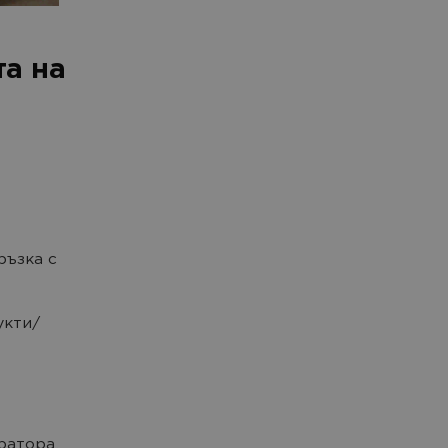
а на
ръзка с
укти/
ратора.