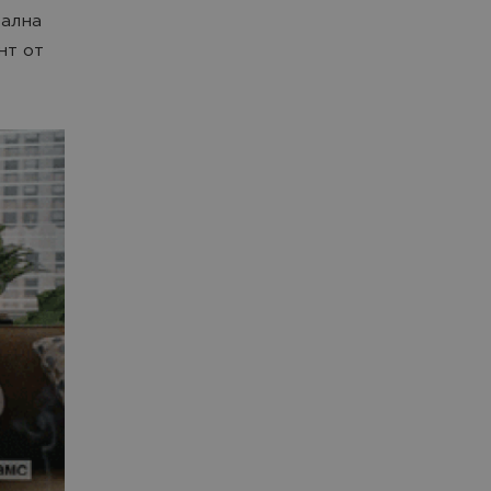
еална
нт от