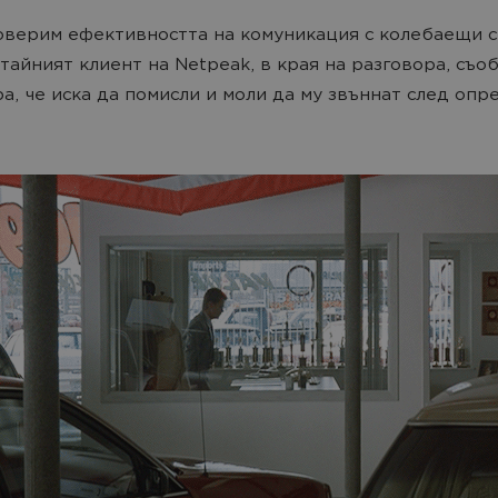
оверим ефективността на комуникация с колебаещи с
 тайният клиент на Netpeak, в края на разговора, съо
а, че иска да помисли и моли да му звъннат след опр