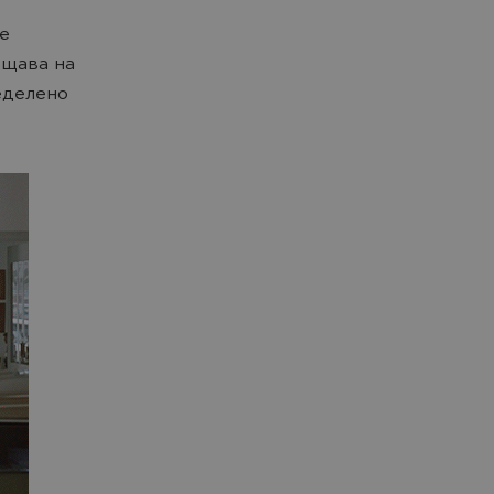
е
бщава на
еделено