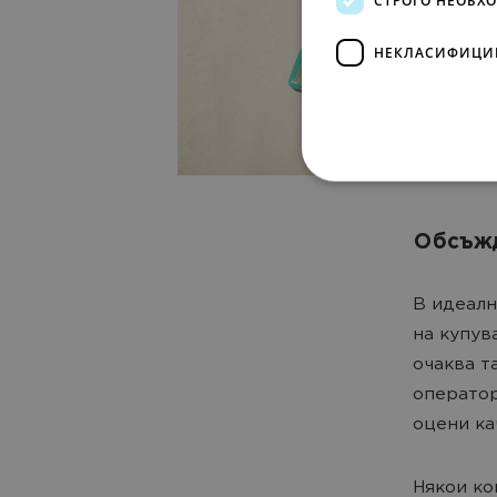
НЕКЛАСИФИЦИ
Обсъжд
В идеалн
на купув
очаква т
оператор
оцени ка
Някои ко