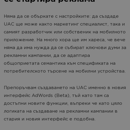
Няма да се объркате с настройките: да създаде
UAC ще може както маркетинг специалист, така и
самият разработчик или собственик на мобилното
приложение. На много хора ще им хареса, че вече
няма да има нужда да се събират ключови думи за
рекламни кампании, да се адаптира
общоприетата семантика към спецификата на
потребителското търсене на мобилни устройства.
Препоръчвам създаването на UAC именно в новия
интерфейс AdWords (Beta), тъй като там са
достъпни новите функции, въпреки че като цяло
логиката на създаване на рекламни кампании в
стария и новия интерфейс е подобна.