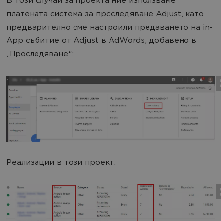
В този случай за проекта ние използваме
платената система за проследяване Adjust, като
предварително сме настроили предаването на in-
App събитие от Adjust в AdWords, добавено в
„Проследяване“:
Реализации в този проект: