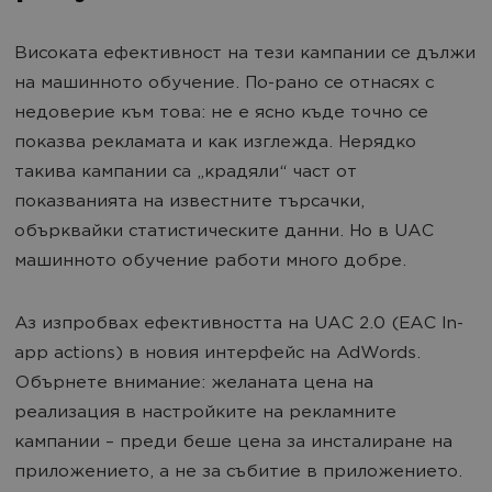
Високата ефективност на тези кампании се дължи
на машинното обучение. По-рано се отнасях с
недоверие към това: не е ясно къде точно се
показва рекламата и как изглежда. Нерядко
такива кампании са „крадяли“ част от
показванията на известните търсачки,
обърквайки статистическите данни. Но в UAC
машинното обучение работи много добре.
Аз изпробвах ефективността на UAC 2.0 (EAC In-
app actions) в новия интерфейс на AdWords.
Обърнете внимание: желаната цена на
реализация в настройките на рекламните
кампании – преди беше цена за инсталиране на
приложението, а не за събитие в приложението.