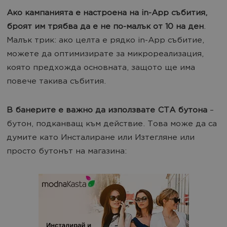
Ако кампанията е настроена на in-App събития,
броят им трябва да е не по-малък от 10 на ден
.
Малък трик: ако целта е рядко in-App събитие,
можете да оптимизирате за микрореализация,
която предхожда основната, защото ще има
повече такива събития.
В банерите е важно да използвате CTA
бутона
–
бутон, подканващ към действие. Това може да са
думите като Инсталиране или Изтегляне или
просто бутонът на магазина: