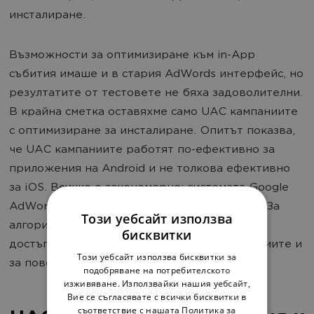
инсталиране.
Възможности за оптимизиране към in-App
събития имаше и в стария AdWords интерфейс, но
резултатите от тестовете не бяха задоволителни.
В крайна сметка оставяхме само UAC кампаниите
с оптимизиране за инсталиране. Опитът показва,
че UAC кампаниите работят по-ефективно за
приложения на Android и не толкова ефективно
за iOS. Всичко е закономерно: системата Google
AdWords е по-тясно свързана с Google Play. За
Този уебсайт използва
алгоритъма за обучение на кампаниите са
бисквитки
достъпни повече точни данни за реализацииите и
Този уебсайт използва бисквитки за
за поведението на Android-потребителите.
подобряване на потребителското
изживяване. Използвайки нашия уебсайт,
Вие се съгласявате с всички бисквитки в
съответствие с нашата Политика за