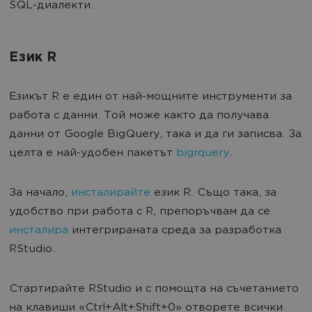
SQL-диалекти.
Език R
Езикът R е един от най-мощните инструменти за
работа с данни. Той може както да получава
данни от Google BigQuery, така и да ги записва. За
целта е най-удобен пакетът
bigrquery
.
За начало,
инсталирайте
език R. Също така, за
удобство при работа с R, препоръчвам да се
инсталира
интегрираната среда за разработка
RStudio.
Стартирайте RStudio и с помощта на съчетанието
на клавиши «Ctrl+Alt+Shift+0» отворете всички