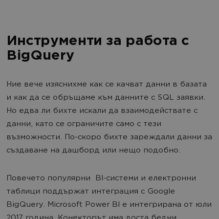
Инструменти за работа с
BigQuery
Ние вече изяснихме как се качват данни в базата
и как да се обръщаме към данните с SQL заявки.
Но едва ли бихте искали да взаимодействате с
данни, като се ограничите само с тези
възможности. По-скоро бихте зареждали данни за
създаване на дашборд или нещо подобно.
Повечето популярни BI-системи и електронни
таблици поддържат интеграция с Google
BigQuery. Microsoft Power BI е интегрирана от юли
2017 година. Конекторът има доста бедни