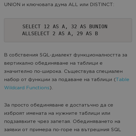
UNION и ключовата дума ALL или DISTINCT:
SELECT 12 AS A, 32 AS BUNION
ALLSELECT 2 AS A, 29 AS B
В собствения SQL-диалект функционалността за
вертикално обединяване на таблици е
значително по-широка. Съществува специален
набор от функции за подаване на таблици (
Table
Wildcard Functions
).
За просто обединяване е достатъчно да се
изброят имената на нужните таблици или
подзаявките чрез запетая. Обединяването на
заявки от примера по-горе на вътрешния SQL