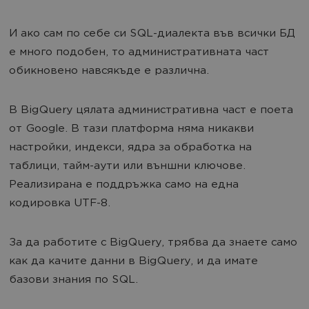
И ако сам по себе си SQL-диалекта във всички БД
е много подобен, то административната част
обикновено навсякъде е различна.
В BigQuery цялата административна част е поета
от Google. В тази платформа няма никакви
настройки, индекси, ядра за обработка на
таблици, тайм-аути или външни ключове.
Реализирана е поддръжка само на една
кодировка UTF-8.
За да работите с BigQuery, трябва да знаете само
как да качите данни в BigQuery, и да имате
базови знания по SQL.