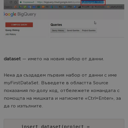
dataset
— името на новия набор от данни.
Нека да създадем първия набор от данни с име
myFirstDataSet. Въведете в областта Source
показания по-долу код, отбележете командата с
помощта на мишката и натиснете «Ctrl+Enter», за
да го изпълните.
insert_dataset(project =