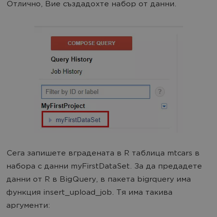
Отлично, Вие създадохте набор от данни.
Сега запишете вградената в R таблица mtcars в
набора с данни myFirstDataSet. За да предадете
данни от R в BigQuery, в пакета bigrquery има
функция insert_upload_job. Тя има такива
аргументи: