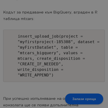
Кодът за предаване към BigQuery, вграден в R
таблица mtcars:
insert_upload_job(project =
"myfirstproject-185308", dataset =
"myFirstDataSet", table =
"mtcars_bigquery", values =
mtcars, create_disposition =
"CREATE_IF_NEEDED",
write_disposition =
"WRITE_APPEND")
При успешно изпълняване на операцията, в R
Запази среща
конзолата ще се появи допълнителна