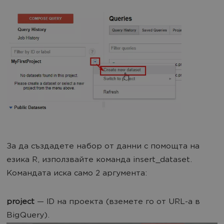
За да създадете набор от данни с помощта на
езика R, използвайте команда insert_dataset.
Командата иска само 2 аргумента:
project
— ID на проекта (вземете го от URL-а в
BigQuery).