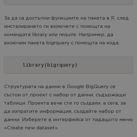
За да са достъпни функциите на пакета в R, след
инсталирането ги включете с помощта на
командата library или require. Например, да
включим пакета bigrquery с помощта на кода:
library(bigrquery)
Структурата на данни в Google BigQuery се
състои от проект с набор от данни, съдържащи
таблици. Проекта вече сте го създали, а сега, за
да изпратите информация, създайте набор от
данни. Изберете в интерфейса от падащото меню
«Create new dataset».