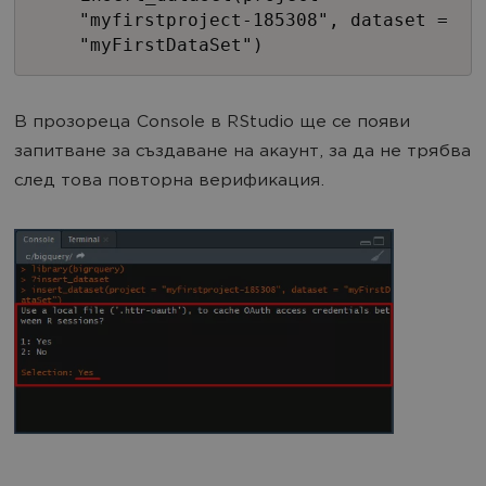
"myfirstproject-185308", dataset =
"myFirstDataSet")
В прозореца Console в RStudio ще се появи
запитване за създаване на акаунт, за да не трябва
след това повторна верификация.