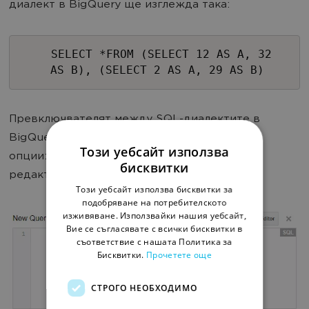
диалект в BigQuery ще изглежда така:
SELECT *FROM (SELECT 12 AS A, 32
AS B), (SELECT 2 AS A, 29 AS B)
Превключвателят между SQL-диалектите в
BigQuery се намира в интерфейса в блока с
Този уебсайт използва
опции: натиснете бутона Show options под
бисквитки
редактора на заявки.
Този уебсайт използва бисквитки за
подобряване на потребителското
изживяване. Използвайки нашия уебсайт,
Вие се съгласявате с всички бисквитки в
съответствие с нашата Политика за
Бисквитки.
Прочетете още
СТРОГО НЕОБХОДИМО