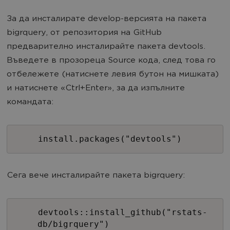
За да инсталирате develop-версията на пакета
bigrquery, от репозитория на GitHub
предварително инсталирайте пакета devtools.
Въведете в прозореца Source кода, след това го
отбележете (натиснете левия бутон на мишката)
и натиснете «Ctrl+Enter», за да изпълните
командата:
install.packages("devtools")
Сега вече инсталирайте пакета bigrquery:
devtools::install_github("rstats-
db/bigrquery")