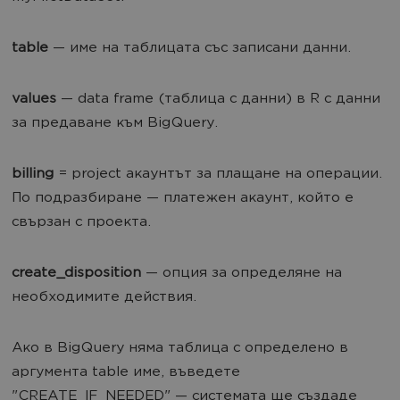
table
— име на таблицата със записани данни.
values
— data frame (таблица с данни) в R с данни
за предаване към BigQuery.
billing
= project акаунтът за плащане на операции.
По подразбиране — платежен акаунт, който е
свързан с проекта.
create_disposition
— опция за определяне на
необходимите действия.
Ако в BigQuery няма таблица с определено в
аргумента table име, въведете
"CREATE_IF_NEEDED" — системата ще създаде