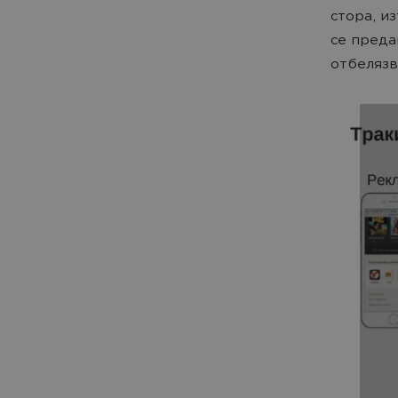
стора, и
се преда
отбелязв