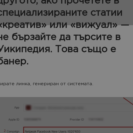
другото, ако прочетете в
специализираните статии
«креатив» или «вижуал» —
не бързайте да търсите в
Уикипедия. Това също е
банер.
ирате линка, генериран от системата.