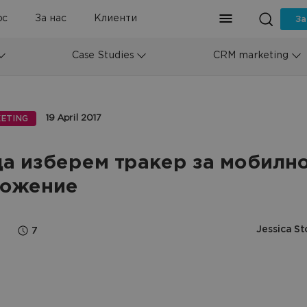
рс
За нас
Клиенти
За
Case Studies
CRM marketing
19 April 2017
ETING
да изберем тракер за мобилн
ожение
Jessica St
7