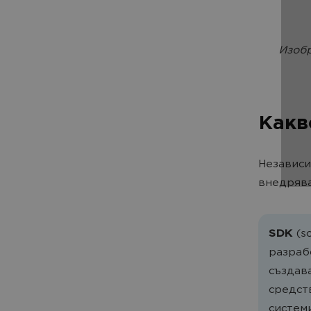
Изобр
Какв
Независи
внедрява
SDK
(so
разраб
създав
средст
систем