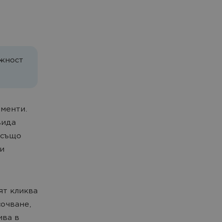
ожност
ементи.
вида
 също
ли
ят кликва
сочване,
ива в