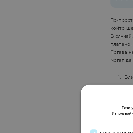
По-прост
който ще
В случай
платено,
Тогава н
могат да
Вли
Този 
Използвайк
СТРОГО НЕОБХ