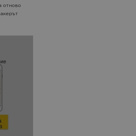
а отново
ракерът