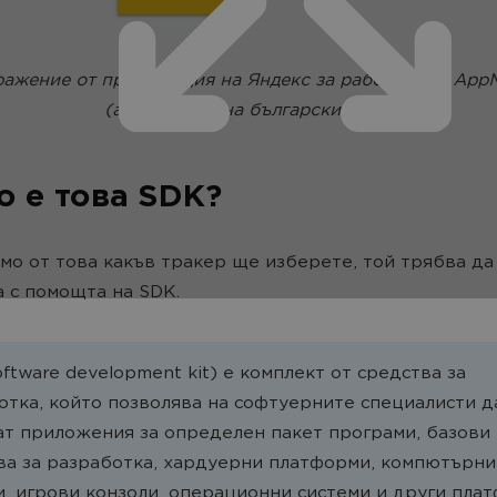
ажение от презентация на Яндекс за работата на AppM
(адаптирано на български език)
о е това SDK?
мо от това какъв тракер ще изберете, той трябва да
 с помощта на SDK.
ftware development kit) е комплект от средства за
отка, който позволява на софтуерните специалисти д
ат приложения за определен пакет програми, базови
ва за разработка, хардуерни платформи, компютърни
и, игрови конзоли, операционни системи и други пла