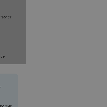
etrics
 се
а
тформи.