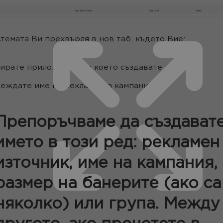
темата Ви прехвърля в нов таб, където Вие:
ирате приложение, за което създавате тракинг;
еждате име на рекламната кампания;
Препоръчваме да създават
името в този ред: рекламен
източник, име на кампания,
размер на банерите (ако са
няколко) или група. Между