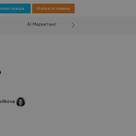
пази среща
Изпрати заявка
AI Маркетинг
о
oilkova