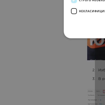
НЕКЛАСИФИЦИ
Изб
В р