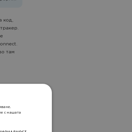
а код,
тракер.
 е
onnect.
во там
яване.
ие с нашата
ЦИОНАЛНОСТ