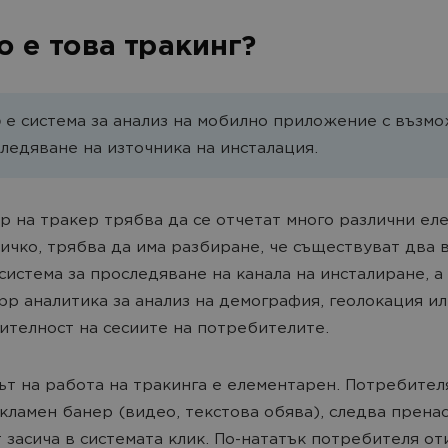
о е това тракинг?
р
е система за анализ на мобилно приложение с възм
следяване на източника на инсталация.
р на тракер трябва да се отчетат много различни ел
ичко, трябва да има разбиране, че съществуват два 
 система за проследяване на канала на инсталиране, а
App аналитика за анализ на демография, геолокация и
телност на сесиите на потребителите.
т на работа на тракинга е елементарен. Потребител
кламен банер (видео, текстова обява), следва прена
 засича в системата клик. По-нататък потребителя от