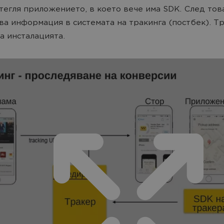
зтегля приложението, в което вече има SDK. След тов
ва информация в системата на тракинга (постбек). Т
а инсталацията.