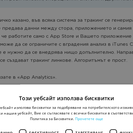
ичко казано, във всяка система за тракинг се генерир
 предава данни между стора, приложението и самия 
, че работите само с App Store и Вашето приложение
 може да се ограничите с вградения анализ в iTunes C
е е нужно да се внедрява нищо допълнително. Напра
 се създават тракинг линкове. Алгоритъмът е прост.
зате в «App Analytics».
Този уебсайт използва бисквитки
уебсайт използва бисквитки за подобряване на потребителското изжив
и нашия уебсайт, Вие се съгласявате с всички бисквитки в съответств
Политика за Бисквитки.
Прочетете още
ОДИМО
ЕФЕКТИВНОСТ
ТАРГЕТИРАНЕ
ФУНК