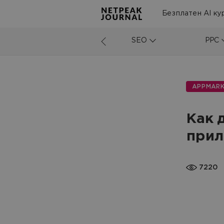
Безплатен AI ку
SEO
PPC
APPMARK
Как 
прил
7220