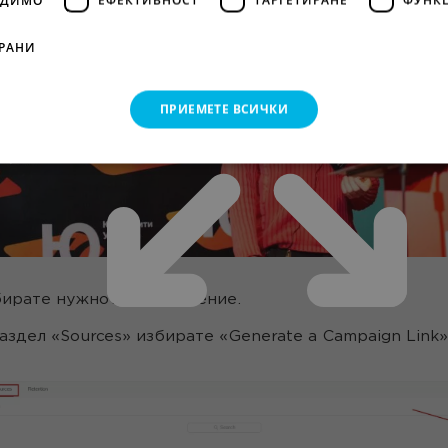
РАНИ
ПРИЕМЕТЕ ВСИЧКИ
ирате нужното приложение.
аздел «Sources» избирате «Generate a Campaign Link»