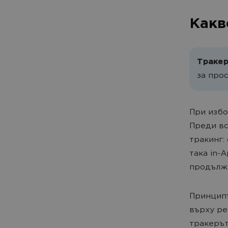
Какв
Траке
за про
При избо
Преди вс
тракинг:
така in-
продължи
Принципъ
върху ре
тракерът