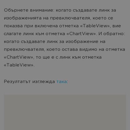
Обърнете внимание: когато създавате линк за
изображенията на превключвателя, което се
показва при включена отметка «TableView», вие
слагате линк към отметка «ChartView». И обратно:
когато създавате линк за изображение на
превключвателя, което остава видимо на отметка
«ChartView», то ще е с линк към отметка
«TableView».
Резултатът изглежда
така
: