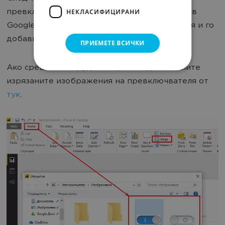
НЕКЛАСИФИЦИРАНИ
превключватели. Просто намерих картинки в
Google, внимателно изрязах превключвателя и го
добавих като изображение в Power BI.
ПРИЕМЕТЕ ВСИЧКИ
Ако срещате затруднение, може да изтеглите
изрязаните изображения на превключвателя от
тук
.