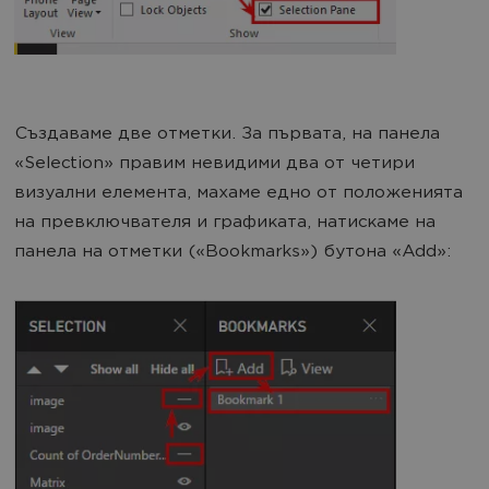
Създаваме две отметки. За първата, на панела
«Selection» правим невидими два от четири
визуални елемента, махаме едно от положенията
на превключвателя и графиката, натискаме на
панела на отметки («Bookmarks») бутона «Add»: