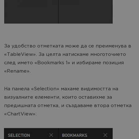
За удобство отметката може да се преименува в
«TableView». За целта натискаме многоточието
след името «Bookmarks 1» и избираме позиция
«Rename».
На панела «Selection» махаме видимостта на
визуалните елементи, които оставихме за
предишната отметка, и създаваме втора отметка
«ChartView»: