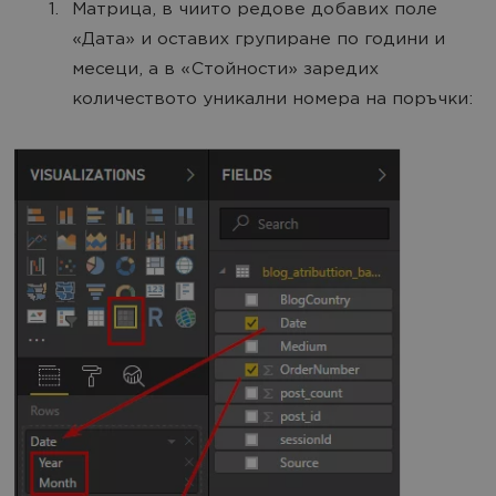
Матрица, в чиито редове добавих поле
«Дата» и оставих групиране по години и
месеци, а в «Стойности» заредих
количеството уникални номера на поръчки: