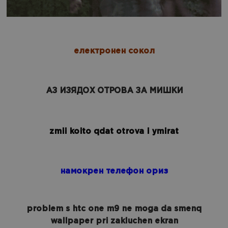
електронен сокол
АЗ ИЗЯДОХ ОТРОВА ЗА МИШКИ
zmii koito qdat otrova i ymirat
намокрен телефон ориз
problem s htc one m9 ne moga da smenq
wallpaper pri zakluchen ekran