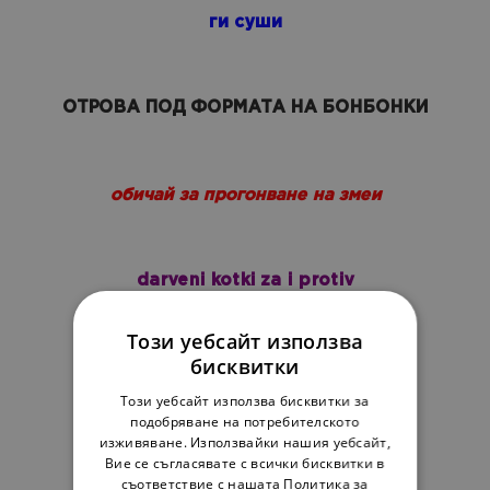
ги суши
ОТРОВА ПОД ФОРМАТА НА БОНБОНКИ
обичай за прогонване на змеи
darveni kotki za i protiv
Този уебсайт използва
бисквитки
КОМАРНИК ПРОТИВ КОТКИ
Този уебсайт използва бисквитки за
подобряване на потребителското
изживяване. Използвайки нашия уебсайт,
храсти за прогонване на котки
Вие се съгласявате с всички бисквитки в
съответствие с нашата Политика за