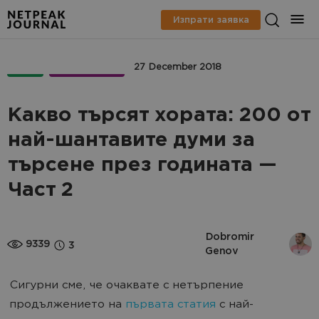
Изпрати заявка
PPC
МАРКЕТИНГ
27 December 2018
Какво търсят хората: 200 от
най-шантавите думи за
търсене през годината —
Част 2
Dobromir 
9339
3
Genov
Сигурни сме, че очаквате с нетърпение
продължението на
първата статия
с най-