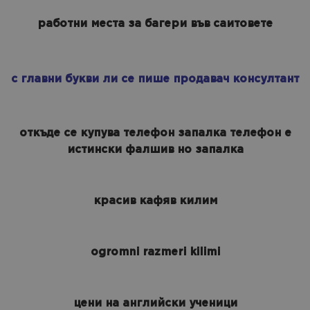
работни места за багери във саитовете
с главни букви ли се пише продавач консултант
откъде се купува телефон запалка телефон е
истински фалшив но запалка
красив кафяв килим
ogromni razmeri kilimi
цени на английски ученици