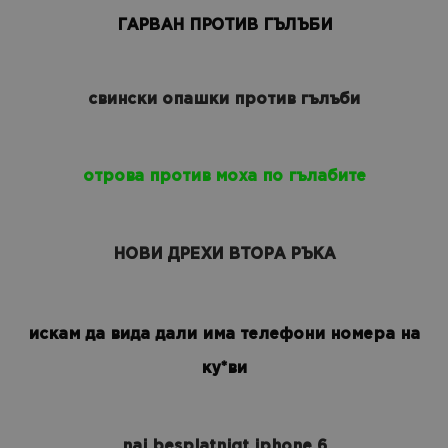
ГАРВАН ПРОТИВ ГЪЛЪБИ
свински опашки против гълъби
отрова против моха по гълабите
НОВИ ДРЕХИ ВТОРА РЪКА
искам да вида дали има телефони номера на
ку*ви
nai besplatniqt iphone 6