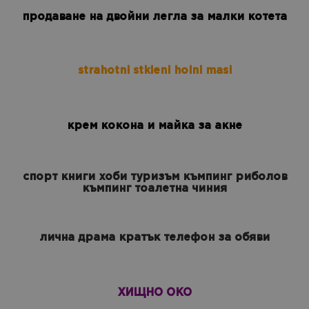
продаване на двойни легла за малки котета
strahotni stkleni holni masi
крем кокона и майка за акне
спорт книги хоби туризъм къмпинг риболов
къмпинг тоалетна чиния
лична драма кратък телефон за обяви
ХИЩНО ОКО