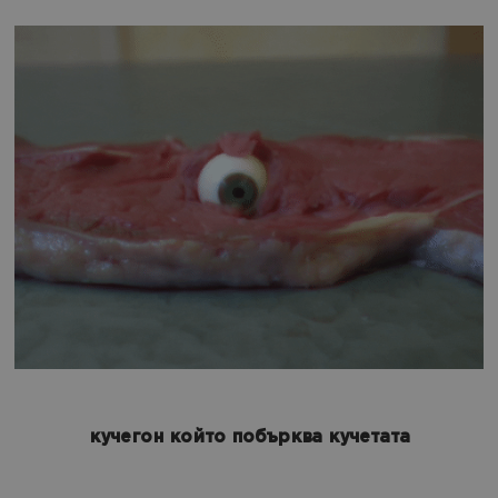
кучегон който побърква кучетата