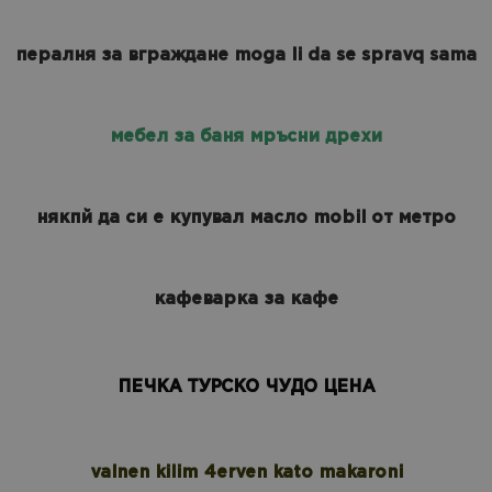
пералня за вграждане moga li da se spravq sama
мебел за баня мръсни дрехи
някпй да си е купувал масло mobil от метро
кафеварка за кафе
ПЕЧКА ТУРСКО ЧУДО ЦЕНА
valnen kilim 4erven kato makaroni