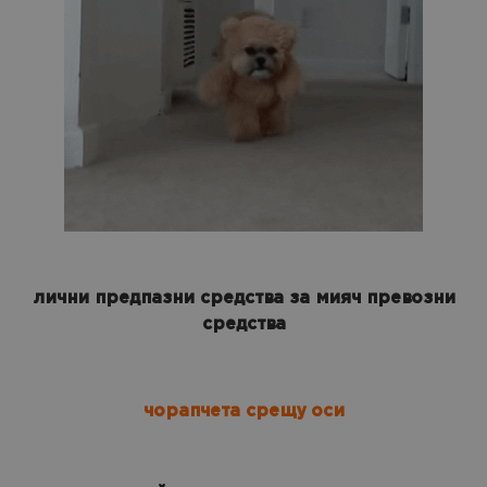
лични предпазни средства за мияч превозни
средства
чорапчета срещу оси