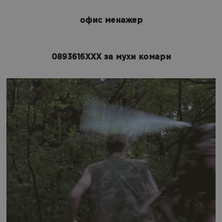
офис менажер
0893616XXX за мухи комари