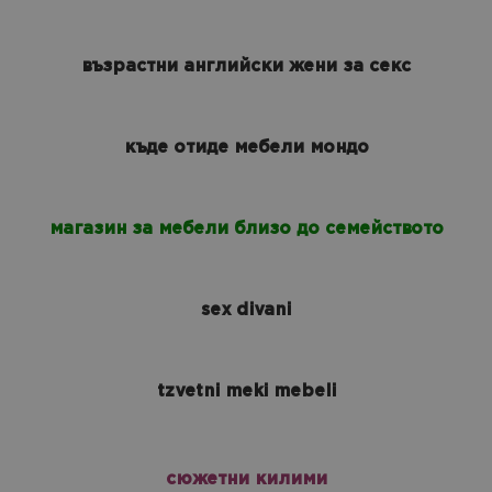
възрастни английски жени за секс
къде отиде мебели мондо
магазин за мебели близо до семейството
sex divani
tzvetni meki mebeli
сюжетни килими