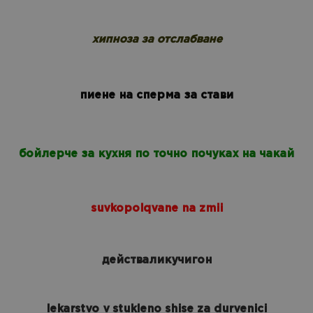
хипноза за отслабване
пиене на сперма за стави
бойлерче за кухня по точно почуках на чакай
suvkopolqvane na zmii
действаликучигон
lekarstvo v stukleno shise za durvenici