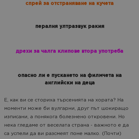
спрей за отстраняване на кучета
пералня ултразвук ракия
дрехи за чалга клипове втора употреба
опасно ли е пускането на филмчета на
английски на деца
Е, как ви се сториха търсенията на хората? На
моменти може би вулгарни, друг път шокиращо
изписани, а понякога болезнено откровени. Но
нека гледаме от веселата страна - важното е да
са успели да ви разсмеят поне малко. (Почти)