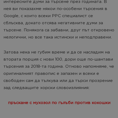
интересните думи за търсене през годината. В
нея ви показахме някои по-особени търсения в
Google, с които всеки PPC специалист се
сблъсква, докато отсява негативните думи за
търсене. Понякога са забавни, друг път откровено
нелогични, но все така истински и неподправени.
Затова нека не губим време и да се насладим на
втората порция с нови 100, дори още по-шантави
търсения за 2018-та година. Отново напомняме, че
оригиналният правопис е запазен и всеки е
свободен сам да тълкува или да търси прозрение
зад следващите хорски словоизлияния:
пръскане с мухозол по гълъби против кокошки