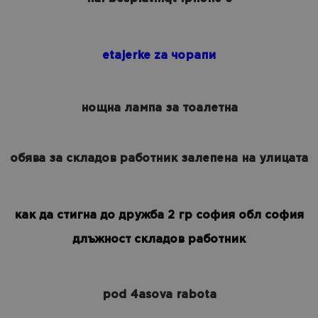
etajerke za чорапи
нощна лампа за тоалетна
обява за складов работник залепена на улицата
как да стигна до дружба 2 гр софия обл софия
длъжност складов работник
pod 4asova rabota