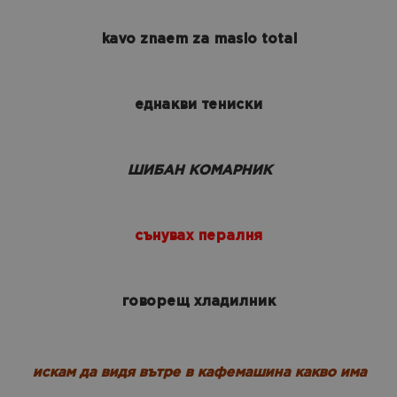
kavo znaem za maslo total
еднакви тениски
ШИБАН КОМАРНИК
сънувах пералня
говорещ хладилник
искам да видя вътре в кафемашина какво има