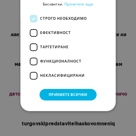
Бисквитки.
Прочетете още
ybix mnogo durvenici kakvo da pravq
СТРОГО НЕОБХОДИМО
ЕФЕКТИВНОСТ
как да намерим процент бутона на лаптопа на
копчето му
ТАРГЕТИРАНЕ
ФУНКЦИОНАЛНОСТ
майка ви да е*а тъпа искам да си продам
лаптопа ве
НЕКЛАСИФИЦИРАНИ
ПРИЕМЕТЕ ВСИЧКИ
детско легло за момиченце на 2 години чичо
google сега ще го намери
turgovskipredstavitelhaskovomneniq