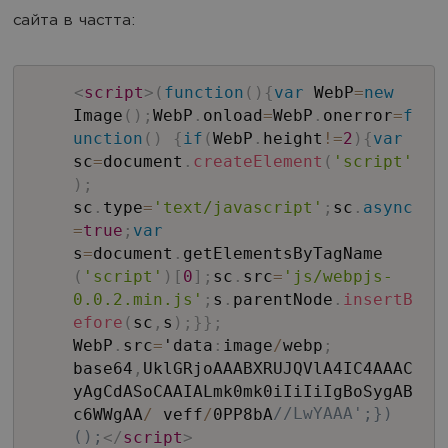
сайта в частта:
<
script
>
(
function
(
)
{
var
WebP
=
new
Image
(
)
;
WebP
.
onload
=
WebP
.
onerror
=
f
unction
(
)
{
if
(
WebP
.
height
!=
2
)
{
var
sc
=
document
.
createElement
(
'script'
)
;
sc
.
type
=
'text/javascript'
;
sc
.
async
=
true
;
var
s
=
document
.
getElementsByTagName
(
'script'
)
[
0
]
;
sc
.
src
=
'js/webpjs-
0.0.2.min.js'
;
s
.
parentNode
.
insertB
efore
(
sc
,
s
)
;
}
}
;
WebP
.
src
=
'data
:
image
/
webp
;
base64
,
UklGRjoAAABXRUJQVlA4IC4AAAC
yAgCdASoCAAIALmk0mk0iIiIiIgBoSygAB
c6WWgAA
/
veff
/
0PP8bA
//LwYAAA';})
();
</
script
>