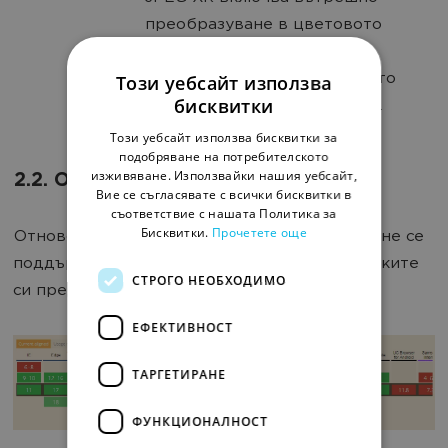
преобразуване в цветовото
пространство и поддържа
Този уебсайт използва
множество схеми за цветното
бисквитки
представяне и дълбочината.
Този уебсайт използва бисквитки за
подобряване на потребителското
изживяване. Използвайки нашия уебсайт,
2.2. Ограничения
Вие се съгласявате с всички бисквитки в
съответствие с нашата Политика за
Бисквитки.
Прочетете още
Отново трябва да поясним, че този формат не се
поддържа от много браузъри, въпреки всичките
СТРОГО НЕОБХОДИМО
си предимства.
ЕФЕКТИВНОСТ
ТАРГЕТИРАНЕ
ФУНКЦИОНАЛНОСТ