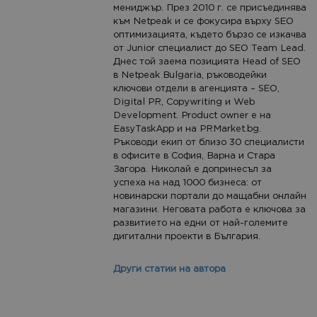
мениджър. През 2010 г. се присъединява
към Netpeak и се фокусира върху SEO
оптимизацията, където бързо се изкачва
от Junior специалист до SEO Team Lead.
Днес той заема позицията Head of SEO
в Netpeak Bulgaria, ръководейки
ключови отдели в агенцията – SEO,
Digital PR, Copywriting и Web
Development. Product owner е на
EasyTaskApp и на PRMarket.bg.
Ръководи екип от близо 30 специалисти
в офисите в София, Варна и Стара
Загора. Николай е допринесъл за
успеха на над 1000 бизнеса: от
новинарски портали до мащабни онлайн
магазини. Неговата работа е ключова за
развитието на едни от най-големите
дигитални проекти в България.
Други статии на автора