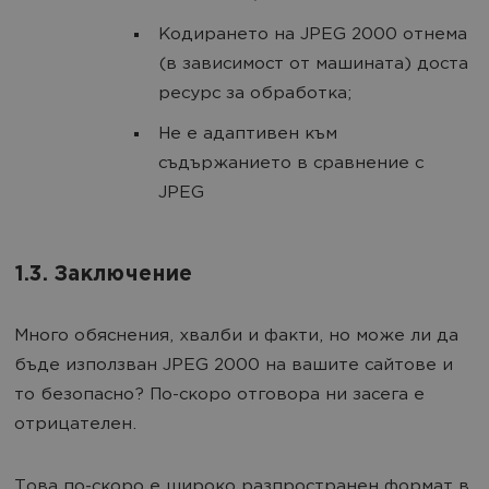
Кодирането на JPEG 2000 отнема
(в зависимост от машината) доста
ресурс за обработка;
Не е адаптивен към
съдържанието в сравнение с
JPEG
1.3. Заключение
Много обяснения, хвалби и факти, но може ли да
бъде използван JPEG 2000 на вашите сайтове и
то безопасно? По-скоро отговора ни засега е
отрицателен.
Това по-скоро е широко разпространен формат в