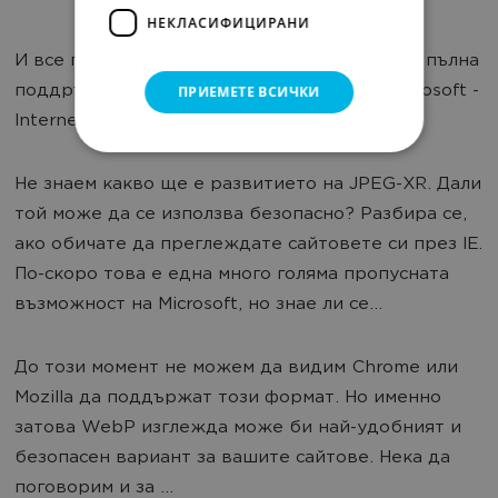
НЕКЛАСИФИЦИРАНИ
И все пак единственият браузър, който има пълна
поддръжка е невероятният продукт на Microsoft -
ПРИЕМЕТЕ ВСИЧКИ
Internet Explorer.
Не знаем какво ще е развитието на JPEG-XR. Дали
той може да се използва безопасно? Разбира се,
ако обичате да преглеждате сайтовете си през IE.
По-скоро това е една много голяма пропусната
възможност на Microsoft, но знае ли се...
До този момент не можем да видим Chrome или
Mozilla да поддържат този формат. Но именно
затова WebP изглежда може би най-удобният и
безопасен вариант за вашите сайтове. Нека да
поговорим и за ...