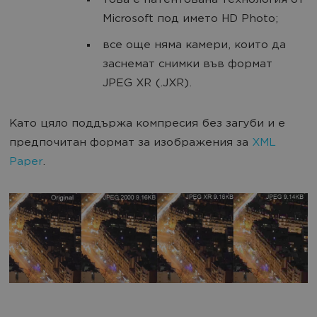
това е патентована технология от
Microsoft под името HD Photo;
все още няма камери, които да
заснемат снимки във формат
JPEG XR (.JXR).
Като цяло поддържа компресия без загуби и е
предпочитан формат за изображения за
XML
Paper
.