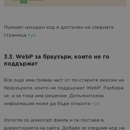
Пълният изходен код е достъпен на следната
страница
тук
.
3.3. WebP за браузъри, които не го
поддържат
Все още има голяма част от по-старите версии на
браузърите, които не поддържат WebP. Разбира
се, и за това има решение. Допълнителна
информация може да бъде открита
тук
.
Изтегля се javascript файла и се поставя в
директорията на сайта. Добавя се следния код на