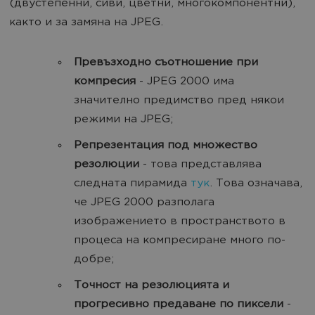
(двустепенни, сиви, цветни, многокомпонентни),
както и за замяна на JPEG.
Превъзходно съотношение при
компресия
- JPEG 2000 има
значително предимство пред някои
режими на JPEG;
Репрезентация под множество
резолюции
- това представлява
следната пирамида
тук
. Това означава,
че JPEG 2000 разполага
изображението в пространството в
процеса на компресиране много по-
добре;
Точност на резолюцията и
прогресивно предаване по пиксели
-